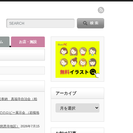
ム
お店・施設
アーカイブ
神楽奉納 真福寺自治会（柏
ア
ー
でのロビー展示会 （岩槻地
カ
イ
ブ
（慈恩寺地区）
2026年7月15