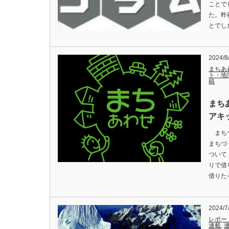
ことで
た。昨
とでし
2024/8
まちあ
ト・地
稿
まち
アキ
まちづ
まちづ
ついて
りで借
借りた
2024/7
レポー
連載
,