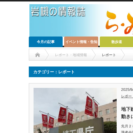
今月の記事
イベント情報・告知
散歩道
レポート・地域情報
レポート
カテゴリー：レポート
2025/9
レポー
地下
動き
先月２
識者会