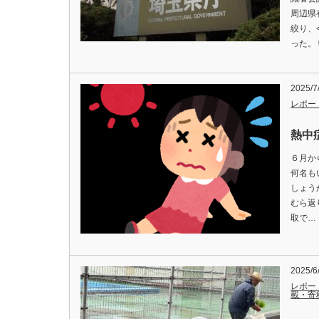
周辺県
絞り、
った。
2025/7
レポー
熱中
６月か
何名も
しょう
むら返
取で…
2025/6
レポー
載・寄