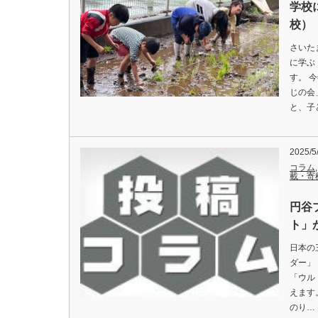
学校
校）
さいた
に学ぶ
す。 
じの会
と、子
2025/5
コラム
載・寄
円谷
ト」
日本の
ダー」
「ウル
えます
のり…