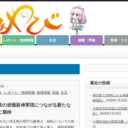
レポート・地域情報
生活
連載・寄稿
投稿・コラ
最近の投稿
/16
ト
,
レポート・地域情報
,
地域情報
,
岩槻
,
生活
例大祭で100年ぶりお
崎地区）
2026年7月15日
鉄の岩槻延伸実現につながる新たな
大栄住宅自治会の公民館
に期待
区）
2026年7月15日
８日に埼玉県が県庁の建替え・移転についての有
小溝自治会の防犯活動 
日
議を開き、現在地での建て替え案と、浦和美園駅