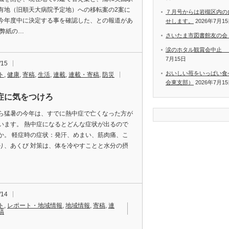
有地（旧順天大病院予定地）への移転案の2案に
７月号からは岩槻区内の
今年度中に決定する事を確認した、との報道があ
せします。
2026年7月1
 弊紙の…
さいたま市図書館友の会
涙のホタル観賞会中止 
7月15日
/15
おいしい苺をいっぱい食
ト
,
健康
,
寄稿
,
生活
,
連載
,
連載・寄稿
,
防災
会東支部）
2026年7月1
症に気をつけろ
ら猛暑の今年は、すでに熱中症で亡くなった方が
います。 熱中症になるとどんな症状が出るので
か。 軽症時の症状：発汗、めまい、筋肉痛、こ
り、あくび 対策は、体を冷やすことと水分の摂
/14
ト
,
レポート・地域情報
,
地域情報
,
寄稿
,
連
稿