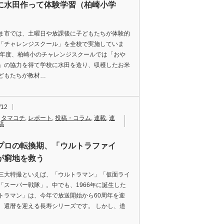
に水田作って体験学習（柏崎小学
ま市では、土曜日や放課後に子どもたちが体験的
「チャレンジスクール」を全校で実施していま
今年度、柏崎小のチャレンジスクールでは「おや
」の協力を得て学校に水田を造り、収穫したお米
どもたちが教材…
/12
,
タマコチ
,
レポート
,
投稿・コラム
,
連載
,
連
稿
プロの転換期、「ウルトラファイ
が窮地を救う
三大特撮といえば、「ウルトラマン」「仮面ライ
「スーパー戦隊」。​ 中でも、1966年に誕生した
トラマン」は、今年で放送開始から60周年を迎
。 ​還暦を迎える長寿シリーズです。 しかし、道