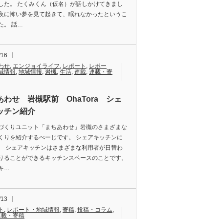
した。 たくみくん（仮名）が話しかけてきまし
夜に怖い夢を見て起きて、眠れなかったというこ
た。 話…
/16
わせ
,
エンジョイライフ
,
レポート
,
レポー
域情報
,
地域情報
,
岩槻
,
生活
,
連載
,
連載・寄
あわせ 岩槻駅前 OhaTora シェ
ッチン紹介
くりユニット「まちあわせ」岩槻のさまざまな
くりを紹介するぺーじです。 シェアキッチンに
 シェアキッチンはさまざまな利用者が日替わ
りることができるキッチンスペースのことです。
キ…
/13
ト
,
レポート・地域情報
,
寄稿
,
投稿・コラム
,
連載・寄稿