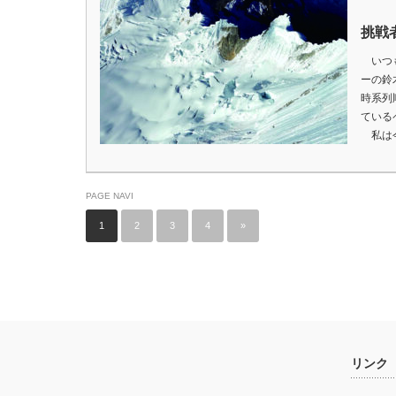
挑戦
いつも
ーの鈴
時系列
ている
私は
PAGE NAVI
1
2
3
4
»
リンク