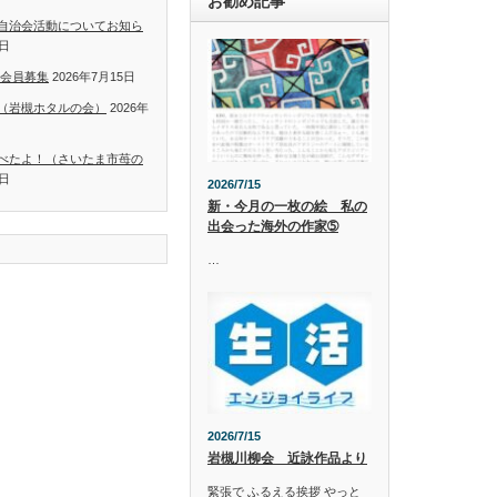
お勧め記事
自治会活動についてお知ら
5日
 会員募集
2026年7月15日
（岩槻ホタルの会）
2026年
べたよ！（さいたま市苺の
5日
2026/7/15
新・今月の一枚の絵 私の
出会った海外の作家➄
…
2026/7/15
岩槻川柳会 近詠作品より
緊張で ふるえる挨拶 やっと