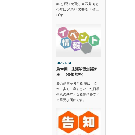
終え 堀江太田史 米不足 何と
今年は 米余り 岩井るり 値上
げせ…
2026/7/14
第96回 生涯学習公開講
座 （参加無料）
膝の健康を考える 膝は、立
つ・歩く・座るといった日常
生活の基本となる動作を支え
る重要な関節です。 …