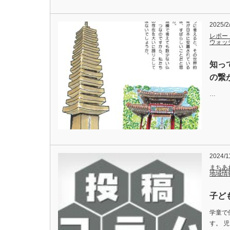
2025/2
レポー
ウォッ
知っ
の繋
…
2024/1
まちあ
地域情
子ど
学童で
す。 