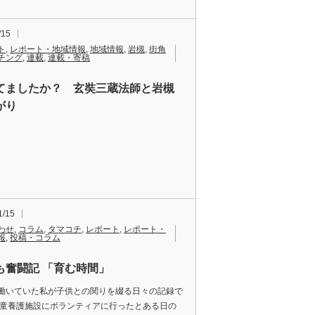
/15
ト
,
レポート・地域情報
,
地域情報
,
岩槻
,
街角
チング
,
連載
,
連載・寄稿
てましたか？ 玄奘三蔵法師と岩槻
がり
1/15
わせ
,
コラム
,
タマコチ
,
レポート
,
レポート・
報
,
投稿・コラム
も奮闘記 「育む時間」
働いていた私が子供との関りを綴る日々の記録で
児童養護施設にボランティアに行ったとある日の