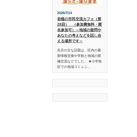
2026/7/14
岩槻の市民交流カフェ（第
28回） （参加費無料・匿
名参加可）～地域の疑問や
あなたの考えなどを話し合
える場所です～
先月の主な話題は、区内の最
新情報交換や学校と地域の積
極交流などでした。 ★小学校
区での地域コミュニ…