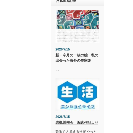
お勧め記事
2026/7/15
新・今月の一枚の絵 私の
出会った海外の作家➄
…
2026/7/15
岩槻川柳会 近詠作品より
緊張で ふるえる挨拶 やっと