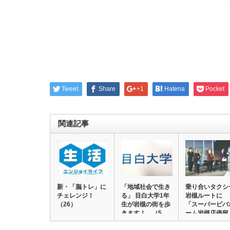
Tweet
Share
+1
Hatena
Pocket
関連記事
新・「脳トレ」に
「地域社会で生き
乗り合いタクシ
チェレンジ！
る」 目白大学1年
岩槻ルートに
（26）
生が岩槻の街を歩
「スーパービバ
きます！ （5…
ーム岩槻店停留
所」…