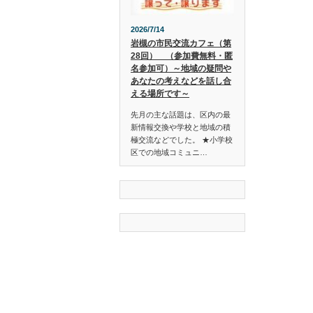
2026/7/14
岩槻の市民交流カフェ（第
28回） （参加費無料・匿
名参加可）～地域の疑問や
あなたの考えなどを話し合
える場所です～
先月の主な話題は、区内の最
新情報交換や学校と地域の積
極交流などでした。 ★小学校
区での地域コミュニ…