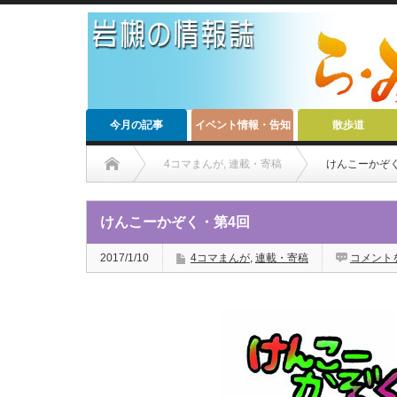
今月の記事
イベント情報・告知
散歩道
4コマまんが
,
連載・寄稿
けんこーかぞ
けんこーかぞく・第4回
2017/1/10
4コマまんが
,
連載・寄稿
コメント