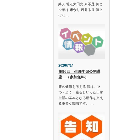
終え 堀江太田史 米不足 何と
今年は 米余り 岩井るり 値上
げせ…
2026/7/14
第96回 生涯学習公開講
座 （参加無料）
膝の健康を考える 膝は、立
つ・歩く・座るといった日常
生活の基本となる動作を支え
る重要な関節です。 …