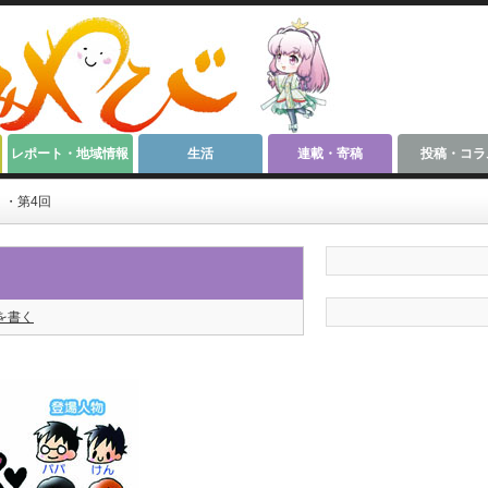
レポート・地域情報
生活
連載・寄稿
投稿・コラ
く・第4回
を書く