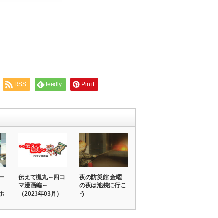
RSS
feedly
Pin it
ー
伝えて槻丸～四コ
夜の防災館 金曜
マ漫画編～
の夜は池袋に行こ
ホ
（2023年03月）
う