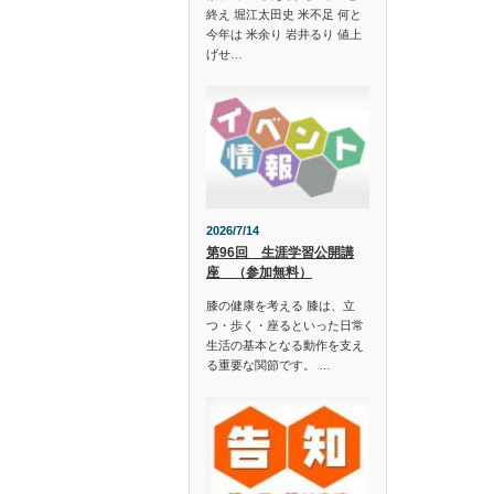
終え 堀江太田史 米不足 何と
今年は 米余り 岩井るり 値上
げせ…
2026/7/14
第96回 生涯学習公開講
座 （参加無料）
膝の健康を考える 膝は、立
つ・歩く・座るといった日常
生活の基本となる動作を支え
る重要な関節です。 …