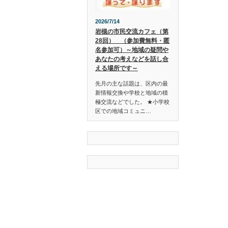
2026/7/14
岩槻の市民交流カフェ（第
28回） （参加費無料・匿
名参加可）～地域の疑問や
あなたの考えなどを話し合
える場所です～
先月の主な話題は、区内の最
新情報交換や学校と地域の積
極交流などでした。 ★小学校
区での地域コミュニ…