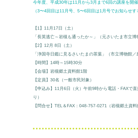
今年度、平成30年は11月から3月まで6回の講座を開
（3〜4回目は11月号、5〜6回目は1月号でお知らせ
【1】11月17日（土）
「長英逃亡～岩槻も通ったか～」（元さいたま市立博
【2】12月 8日（土）
「浄国寺日鑑に見るさいたまの茶葉」（市立博物館／
【時間】14時～15時30分
【会場】岩槻郷土資料館1階
【定員】30名（一般市民対象）
【申込み】11月6日（火）午前9時から電話・FAXで
り）
【問合せ】TEL＆FAX：048-757-0271（岩槻郷土資