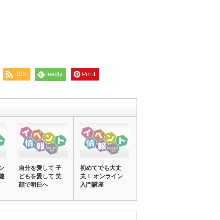
RSS
feedly
Pin it
ン
自分を愛して 子
初めてでも大丈
遊
どもを愛して 笑
夫！ オンライン
顔で明日へ
入門講座