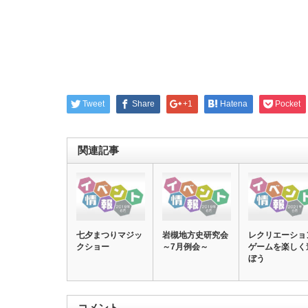
Tweet
Share
+1
Hatena
Pocket
関連記事
七夕まつりマジッ
岩槻地方史研究会
レクリエーショ
クショー
～7月例会～
ゲームを楽しく
ぼう
コメント