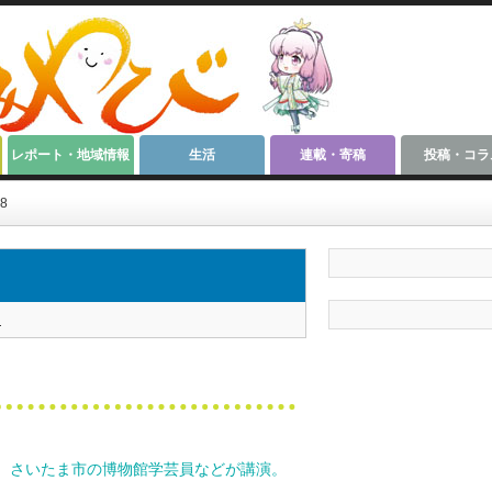
レポート・地域情報
生活
連載・寄稿
投稿・コラ
8
く
、さいたま市の博物館学芸員などが講演。