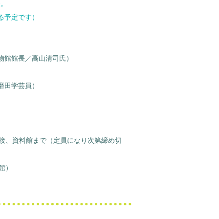
催。
する予定です）
物館館長／高山清司氏）
磨田学芸員）
直接、資料館まで（定員になり次第締め切
料館）