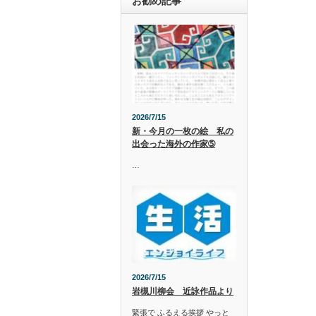
お勧め記事
2026/7/15
新・今月の一枚の絵 私の
出会った海外の作家➄
…
2026/7/15
岩槻川柳会 近詠作品より
緊張で ふるえる挨拶 やっと