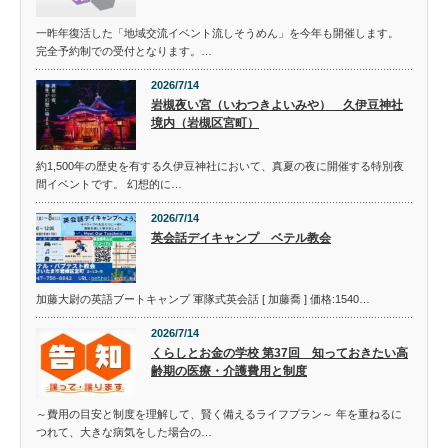
一昨年復活した「地域交流イベント流しそうめん」を今年も開催します。
完全予約制での受付となります。…
2026/7/14
岩槻夜い宮（いわつきよいみや） 久伊豆神社
境内（岩槻区宮町）
約1,500年の歴史を有する久伊豆神社において、真夏の夜に開催する特別夜
間イベントです。 幻想的に…
2026/7/14
英会話デイキャンプ ベテル教会
加藤大尉の英語ブートキャンプ 軍隊式英会話 [ 加藤喬 ] 価格:1540…
2026/7/14
くらしとお金の学校 第37回 知っておきたい高
齢期の医療・介護費用と制度
～費用の目安と制度を理解して、賢く備えるライフプラン～ 年を重ねるに
つれて、大きな病気をした場合の…