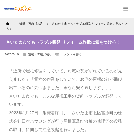
Home
連載・寄稿
,
防災
さいたま市でもトラブル頻発 リフォーム詐欺に気をつけ
ろ！
さいたま市でもトラブル頻発 リフォーム詐欺に気をつけろ！
2023/3/10
連載・寄稿
,
防災
コメントを書く
「近所で屋根修理をしていて、お宅の瓦がずれているのが見
えました」「電柱の作業をしていて、お宅の屋根の釘が飛び
出ているのに気づきました。今なら安く直しますよ」。
さいたま市でも、こんな屋根工事の契約トラブルが頻発して
います。
2023年1月27日、消費者庁は、「さいたま市北区宮原町の株
式会社日本ハウジングが行う屋根瓦及び漆喰の修理等の役務
の取引」に関して注意喚起を行いました。