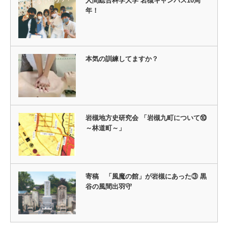
人間総合科学大学 岩槻キャンパス10周
年！
本気の訓練してますか？
岩槻地方史研究会 「岩槻九町について⑩
～林道町～」
寄稿 「風魔の館」が岩槻にあった③ 黒
谷の風間出羽守