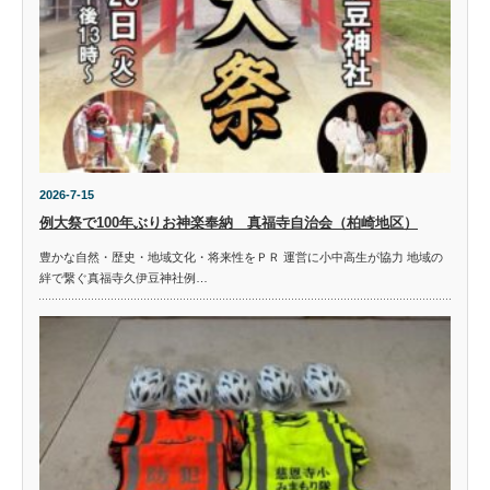
2026-7-15
例大祭で100年ぶりお神楽奉納 真福寺自治会（柏崎地区）
豊かな自然・歴史・地域文化・将来性をＰＲ 運営に小中高生が協力 地域の
絆で繋ぐ真福寺久伊豆神社例…