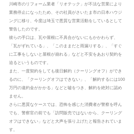
川崎市のリフォーム業者「リオテック」が不法な営業により
業務停止になったため、その社員がさいたま市の日本ハウジ
ングに移り、今度は埼玉で悪質な営業活動をしているとして
警告したのです。
彼らの手口は、瓦や屋根に不具合がないにもかかわらず、
「瓦がずれている」、「このままだと雨漏りする」、「すぐ
に工事をしないと屋根が崩れる」などと不安をあおり契約を
迫るというものです。
また、一度契約をしても後日解約（クーリングオフ）ができ
るのに、「クーリングオフはできない」、「解約するには100
万円の違約金がかかる」などと嘘をつき、解約を絶対に認め
ません。
さらに悪質なケースでは、恐怖を感じた消費者が警察を呼ん
でも、警察官の前でも「訪問販売ではないから、クーリング
オフはできない」などと大声を張り上げたと報告されていま
す。