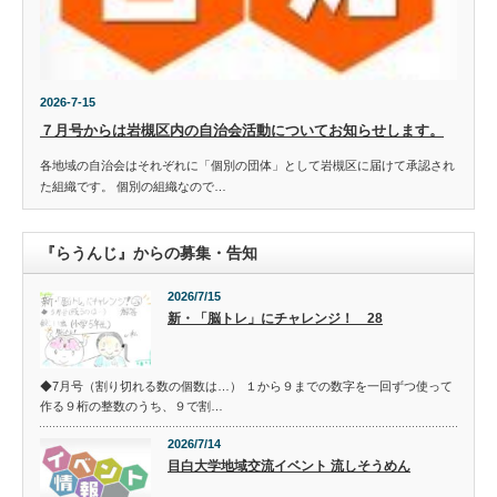
2026-7-15
７月号からは岩槻区内の自治会活動についてお知らせします。
各地域の自治会はそれぞれに「個別の団体」として岩槻区に届けて承認され
た組織です。 個別の組織なので…
『らうんじ』からの募集・告知
2026/7/15
新・「脳トレ」にチャレンジ！ 28
◆7月号（割り切れる数の個数は…） １から９までの数字を一回ずつ使って
作る９桁の整数のうち、９で割…
2026/7/14
目白大学地域交流イベント 流しそうめん