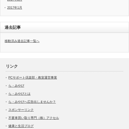
2017年1月
過去記事
移動済み過去記事一覧へ
リンク
PCサポート倶楽部・教室運営事業
ら・みやび
ら・みやびとは
ら・みやびへ広告出しませんか？
スポンサーリンク
不要車買い取り専門（株）アクセル
健康と生活ブログ