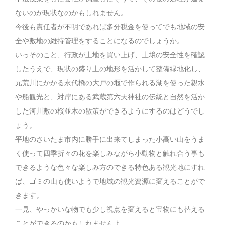
ないのが現状なのかもしれません。
今後も責任者が不明であれば多分税金を使ってでも地域の安
全や敷地の維持管理をすることになるのでしょうか。
いっそのこと、行政が土地を買い上げ、土壌の安全性を確認
したうえで、現状の盛り土の地形を活かして整備緑地化し、
元荒川にかかる永代橋の大戸の堰で作られる湖を使った親水
や船観光と、対岸にある武蔵第六天神社の伝統と自然を活か
した河川敷の桜並木の散策ができるようにするのはどうでし
ょう。
平地のさいたま市内に勝手に出来てしまった小高い山をうま
く使って四季折々の花を楽しみながら小動物と触れ合う事も
できるような色々な楽しみ方のできる特色ある観光地にすれ
ば、ゴミの山も使いようで地域の観光資源に変えることがで
きます。
一見、やっかいな物でも少し視点を変えると宝物にも替える
ことができるのかもしれませんよ。