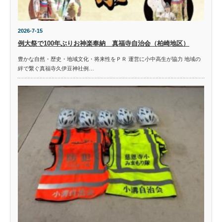
2026-7-15
例大祭で100年ぶりお神楽奉納 真福寺自治会（柏崎地区）
豊かな自然・歴史・地域文化・将来性をＰＲ 運営に小中高生が協力 地域の
絆で繋ぐ真福寺久伊豆神社例…