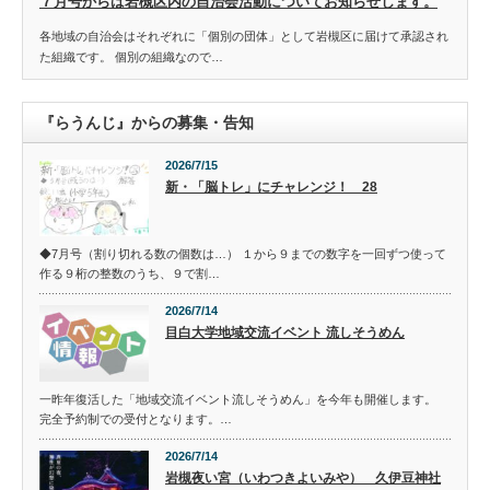
７月号からは岩槻区内の自治会活動についてお知らせします。
各地域の自治会はそれぞれに「個別の団体」として岩槻区に届けて承認され
た組織です。 個別の組織なので…
『らうんじ』からの募集・告知
2026/7/15
新・「脳トレ」にチャレンジ！ 28
◆7月号（割り切れる数の個数は…） １から９までの数字を一回ずつ使って
作る９桁の整数のうち、９で割…
2026/7/14
目白大学地域交流イベント 流しそうめん
一昨年復活した「地域交流イベント流しそうめん」を今年も開催します。
完全予約制での受付となります。…
2026/7/14
岩槻夜い宮（いわつきよいみや） 久伊豆神社