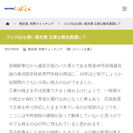
Home
散歩道
,
街角ウォッチング
ゴミの山も使い道次第 立派な観光資源に？
ゴミの山も使い道次第 立派な観光資源に？
2017/5/10
散歩道
,
街角ウォッチング
コメントを書く
岩槻駅東口から越谷方面のバス通りである県道48号岩槻越谷
線の東武医学技術専門学校の周辺に、10年ほど前でしょうか
短期間のうちに小高い残土の山ができました。
工事の残土を不法投棄で大きく積み上げたようで、一時期そ
の残土が崩れて県道が通行止めになった事もあり、応急処置
で土留を作り対応したままで来ているのが現状のようです。
ここには中村病院の建物があって解体していないと思うので
今でも残土の山の中に埋もれていると思われます。
不法投棄をした会社が倒産したそうで、その後の処理が進ま