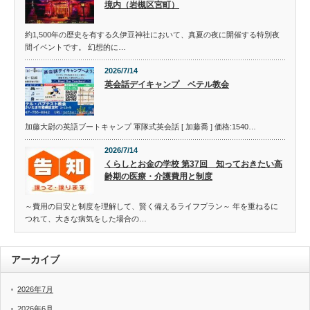
境内（岩槻区宮町）
約1,500年の歴史を有する久伊豆神社において、真夏の夜に開催する特別夜
間イベントです。 幻想的に…
2026/7/14
英会話デイキャンプ ベテル教会
加藤大尉の英語ブートキャンプ 軍隊式英会話 [ 加藤喬 ] 価格:1540…
2026/7/14
くらしとお金の学校 第37回 知っておきたい高
齢期の医療・介護費用と制度
～費用の目安と制度を理解して、賢く備えるライフプラン～ 年を重ねるに
つれて、大きな病気をした場合の…
アーカイブ
2026年7月
2026年6月