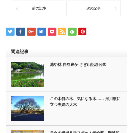
前の記事
次の記事
関連記事
池や林 自然豊か さぎ山記念公園
この木何の木、気になる木…… 河川敷に
立つ夫婦の大木
長永の岩槻Ｂ級スポット紹介㉝ 御城印