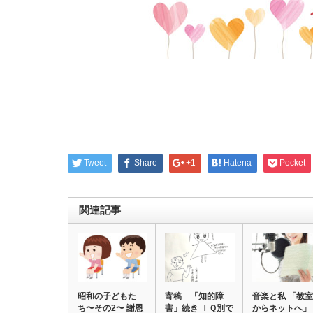
Tweet
Share
+1
Hatena
Pocket
関連記事
昭和の子どもた
寄稿 「知的障
音楽と私 「教室
ち〜その2〜 謝恩
害」続き ＩＱ別で
からネットへ」