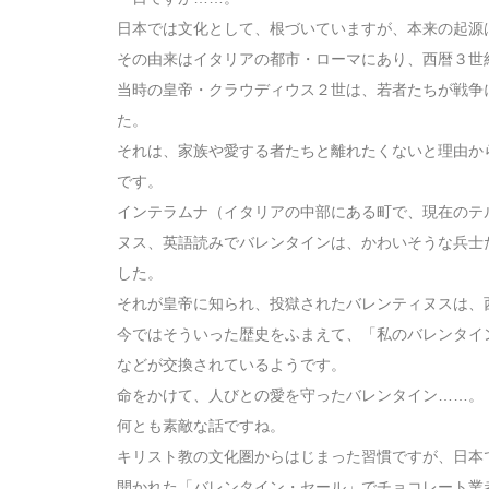
日本では文化として、根づいていますが、本来の起源
その由来はイタリアの都市・ローマにあり、西暦３世
当時の皇帝・クラウディウス２世は、若者たちが戦争
た。
それは、家族や愛する者たちと離れたくないと理由か
です。
インテラムナ（イタリアの中部にある町で、現在のテ
ヌス、英語読みでバレンタインは、かわいそうな兵士
した。
それが皇帝に知られ、投獄されたバレンティヌスは、
今ではそういった歴史をふまえて、「私のバレンタイ
などが交換されているようです。
命をかけて、人びとの愛を守ったバレンタイン……。
何とも素敵な話ですね。
キリスト教の文化圏からはじまった習慣ですが、日本
開かれた「バレンタイン・セール」でチョコレート業