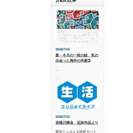
お勧め記事
2026/7/15
新・今月の一枚の絵 私の
出会った海外の作家➄
…
2026/7/15
岩槻川柳会 近詠作品より
緊張で ふるえる挨拶 やっと