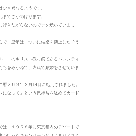
は少々異なるようです。
紀までさかのぼります。
に行きたがらないので手を焼いていまし
らで、皇帝は、ついに結婚を禁止したそう
ルニ）のキリスト教司祭であるバレンティ
たちをみかねて、内緒で結婚をさせていま
西暦２６９年２月14日に処刑されました。
ンになって」という気持ちを込めてカード
では、１９５８年に東京都内のデパートで
者が行ったキャンペーンがはじまりとされ