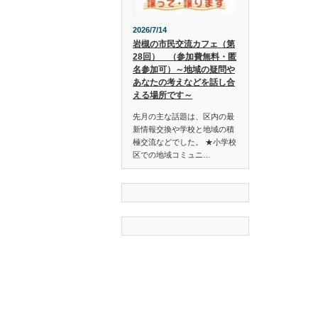
2026/7/14
岩槻の市民交流カフェ（第
28回） （参加費無料・匿
名参加可）～地域の疑問や
あなたの考えなどを話し合
える場所です～
先月の主な話題は、区内の最
新情報交換や学校と地域の積
極交流などでした。 ★小学校
区での地域コミュニ…