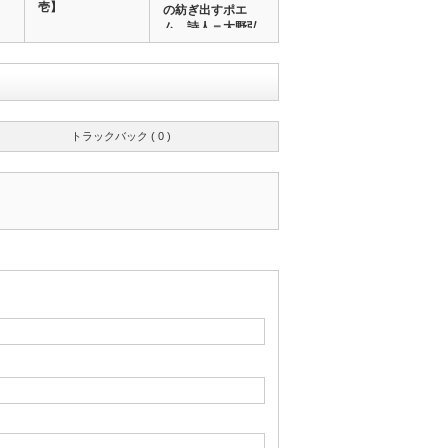
壱】
の紡ぎ出すポエ
ム 詩人＝大野弘
紀…
トラックバック ( 0 )