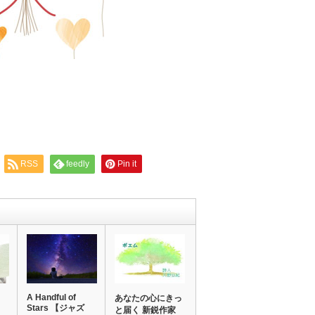
RSS
feedly
Pin it
A Handful of
あなたの心にきっ
Stars 【ジャズ
と届く 新鋭作家