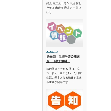
終え 堀江太田史 米不足 何と
今年は 米余り 岩井るり 値上
げせ…
2026/7/14
第96回 生涯学習公開講
座 （参加無料）
膝の健康を考える 膝は、立
つ・歩く・座るといった日常
生活の基本となる動作を支え
る重要な関節です。 …