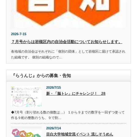
2026-7-15
７月号からは岩槻区内の自治会活動についてお知らせします。
各地域の自治会はそれぞれに「個別の団体」として岩槻区に届けて承認され
た組織です。 個別の組織なので…
『らうんじ』からの募集・告知
2026/7/15
新・「脳トレ」にチャレンジ！ 28
◆7月号（割り切れる数の個数は…） １から９までの数字を一回ずつ使って
作る９桁の整数のうち、９で割…
2026/7/14
目白大学地域交流イベント 流しそうめん