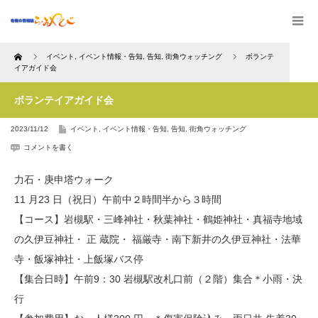
Home
イベント
,
イベント情報・告知
,
告知
,
街角ウォッチング
ボランテ
イアガイド会
ボランテイアガイド会
2023/11/12
イベント
,
イベント情報・告知
,
告知
,
街角ウォッチング
コメントを書く
力石・庚申塔ウォーク
11 月23 日（祝日）午前中２時間半から３時間
【コース】岩槻駅・三峰神社・秋葉神社・鶴姫神社・真福寺地域
の久伊豆神社・ 正 蔵院・ 福厳寺・南下新井の久伊豆神社・法華
寺・飯塚神社・上飯塚バス停
【集合日時】午前9：30 岩槻駅改札口前（２階）集合＊小雨・決
行