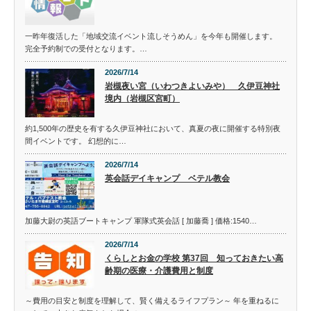
一昨年復活した「地域交流イベント流しそうめん」を今年も開催します。
完全予約制での受付となります。…
2026/7/14
岩槻夜い宮（いわつきよいみや） 久伊豆神社
境内（岩槻区宮町）
約1,500年の歴史を有する久伊豆神社において、真夏の夜に開催する特別夜
間イベントです。 幻想的に…
2026/7/14
英会話デイキャンプ ベテル教会
加藤大尉の英語ブートキャンプ 軍隊式英会話 [ 加藤喬 ] 価格:1540…
2026/7/14
くらしとお金の学校 第37回 知っておきたい高
齢期の医療・介護費用と制度
～費用の目安と制度を理解して、賢く備えるライフプラン～ 年を重ねるに