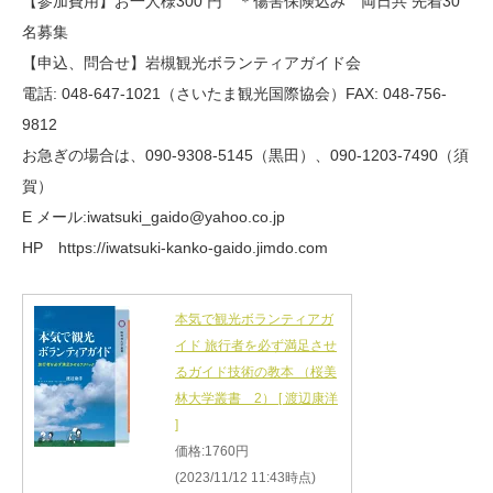
【参加費用】お一人様300 円 ＊傷害保険込み 両日共 先着30
名募集
【申込、問合せ】岩槻観光ボランティアガイド会
電話: 048-647-1021（さいたま観光国際協会）FAX: 048-756-
9812
お急ぎの場合は、090-9308-5145（黒田）、090-1203-7490（須
賀）
E メール:iwatsuki_gaido@yahoo.co.jp
HP https://iwatsuki-kanko-gaido.jimdo.com
本気で観光ボランティアガ
イド 旅行者を必ず満足させ
るガイド技術の教本 （桜美
林大学叢書 2） [ 渡辺康洋
]
価格:1760円
(2023/11/12 11:43時点)