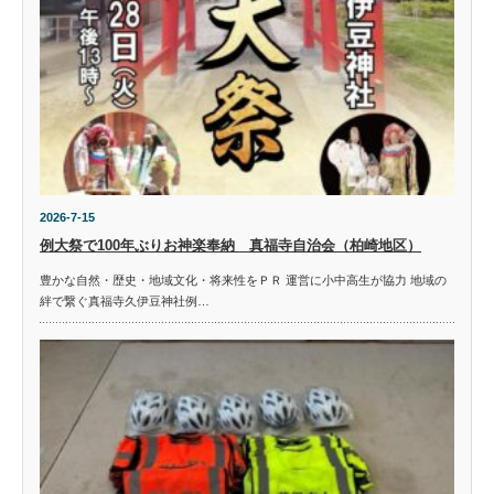
2026-7-15
例大祭で100年ぶりお神楽奉納 真福寺自治会（柏崎地区）
豊かな自然・歴史・地域文化・将来性をＰＲ 運営に小中高生が協力 地域の
絆で繋ぐ真福寺久伊豆神社例…