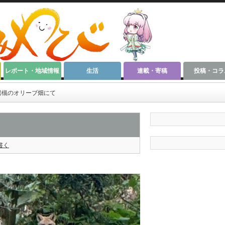
レポート・地域情報
生活
連載・寄稿
投稿・コラ
 岩槻のオリーブ畑にて
書く