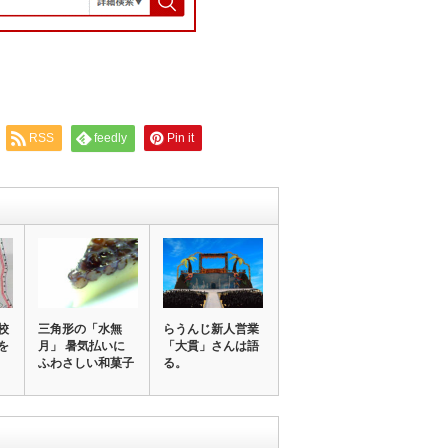
RSS
feedly
Pin it
校
三角形の「水無
らうんじ新人営業
を
月」 暑気払いに
「大貫」さんは語
ふわさしい和菓子
る。