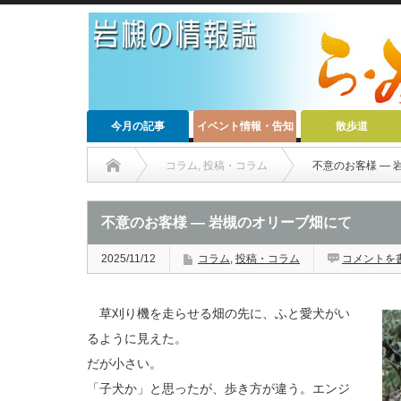
今月の記事
イベント情報・告知
散歩道
コラム
,
投稿・コラム
不意のお客様 ―
不意のお客様 ― 岩槻のオリーブ畑にて
2025/11/12
コラム
,
投稿・コラム
コメントを
草刈り機を走らせる畑の先に、ふと愛犬がい
るように見えた。
だが小さい。
「子犬か」と思ったが、歩き方が違う。エンジ