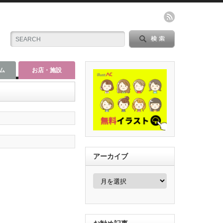
ム
お店・施設
アーカイブ
ア
ー
カ
イ
ブ