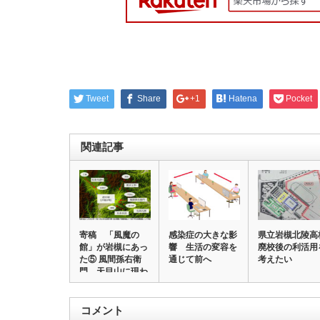
Tweet
Share
+1
Hatena
Pocket
関連記事
寄稿 「風魔の
感染症の大きな影
県立岩槻北陵高
館」が岩槻にあっ
響 生活の変容を
廃校後の利活用
た⑤ 風間孫右衛
通じて前へ
考えたい
門、天目山に現わ
る…
コメント