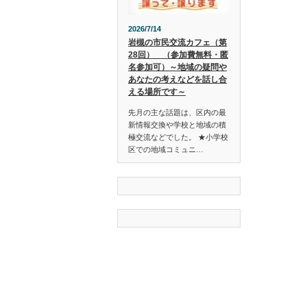
2026/7/14
岩槻の市民交流カフェ（第
28回） （参加費無料・匿
名参加可）～地域の疑問や
あなたの考えなどを話し合
える場所です～
先月の主な話題は、区内の最
新情報交換や学校と地域の積
極交流などでした。 ★小学校
区での地域コミュニ…