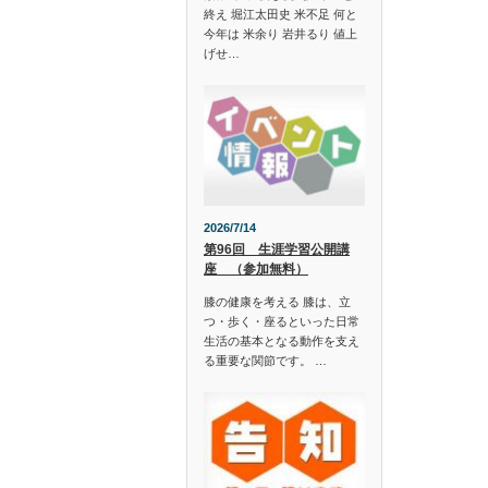
終え 堀江太田史 米不足 何と
今年は 米余り 岩井るり 値上
げせ…
2026/7/14
第96回 生涯学習公開講
座 （参加無料）
膝の健康を考える 膝は、立
つ・歩く・座るといった日常
生活の基本となる動作を支え
る重要な関節です。 …