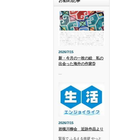
お勧め記事
2026/7/15
新・今月の一枚の絵 私の
出会った海外の作家➄
…
2026/7/15
岩槻川柳会 近詠作品より
緊張で ふるえる挨拶 やっと