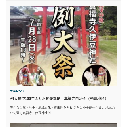
2026-7-15
例大祭で100年ぶりお神楽奉納 真福寺自治会（柏崎地区）
豊かな自然・歴史・地域文化・将来性をＰＲ 運営に小中高生が協力 地域の
絆で繋ぐ真福寺久伊豆神社例…