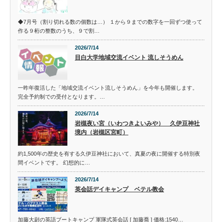
◆7月号（割り切れる数の個数は…） １から９までの数字を一回ずつ使って
作る９桁の整数のうち、９で割…
2026/7/14
目白大学地域交流イベント 流しそうめん
一昨年復活した「地域交流イベント流しそうめん」を今年も開催します。
完全予約制での受付となります。…
2026/7/14
岩槻夜い宮（いわつきよいみや） 久伊豆神社
境内（岩槻区宮町）
約1,500年の歴史を有する久伊豆神社において、真夏の夜に開催する特別夜
間イベントです。 幻想的に…
2026/7/14
英会話デイキャンプ ベテル教会
加藤大尉の英語ブートキャンプ 軍隊式英会話 [ 加藤喬 ] 価格:1540…