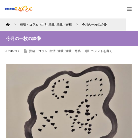
Home
投稿・コラム
,
生活
,
連載
,
連載・寄稿
今月の一枚の絵⑱
今月の一枚の絵⑱
2023/7/17
投稿・コラム
,
生活
,
連載
,
連載・寄稿
コメントを書く