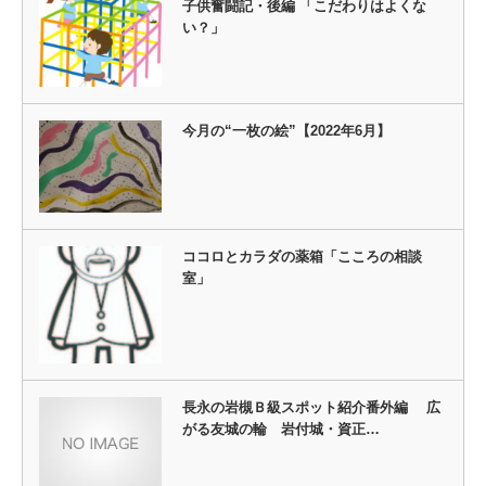
子供奮闘記・後編 「こだわりはよくな
い？」
今月の“一枚の絵”【2022年6月】
ココロとカラダの薬箱「こころの相談
室」
長永の岩槻Ｂ級スポット紹介番外編 広
がる友城の輪 岩付城・資正…