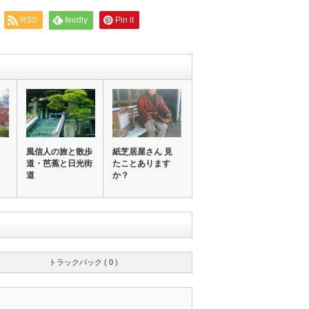
RSS
feedly
Pin it
風信人の旅と散歩
紙芝居屋さん 見
道・芭蕉と日光街
たことあります
道
か？
トラックバック ( 0 )