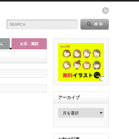
ム
お店・施設
アーカイブ
ア
ー
カ
イ
ブ