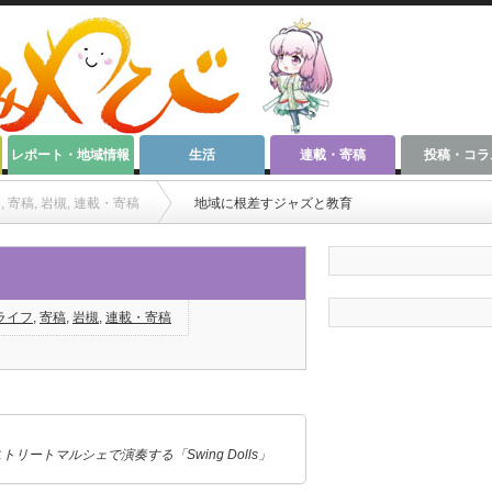
レポート・地域情報
生活
連載・寄稿
投稿・コラ
フ
,
寄稿
,
岩槻
,
連載・寄稿
地域に根差すジャズと教育
ライフ
,
寄稿
,
岩槻
,
連載・寄稿
トリートマルシェで演奏する「Swing Dolls」