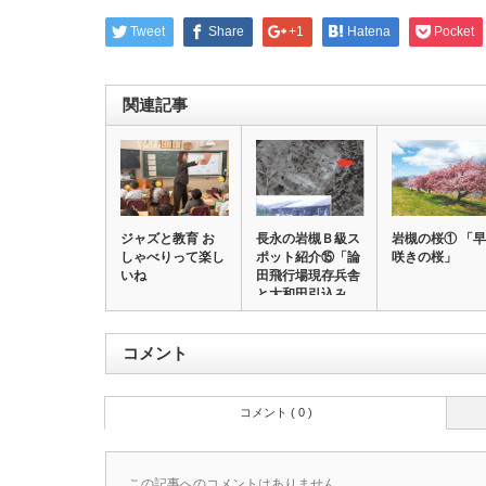
Tweet
Share
+1
Hatena
Pocket
関連記事
ジャズと教育 お
長永の岩槻Ｂ級ス
岩槻の桜① 「早
しゃべりって楽し
ポット紹介⑮「論
咲きの桜」
いね
田飛行場現存兵舎
と大和田引込み
線…
コメント
コメント ( 0 )
この記事へのコメントはありません。