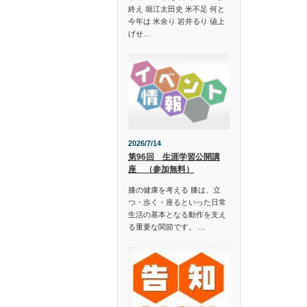
終え 堀江太田史 米不足 何と
今年は 米余り 岩井るり 値上
げせ…
2026/7/14
第96回 生涯学習公開講
座 （参加無料）
膝の健康を考える 膝は、立
つ・歩く・座るといった日常
生活の基本となる動作を支え
る重要な関節です。 …