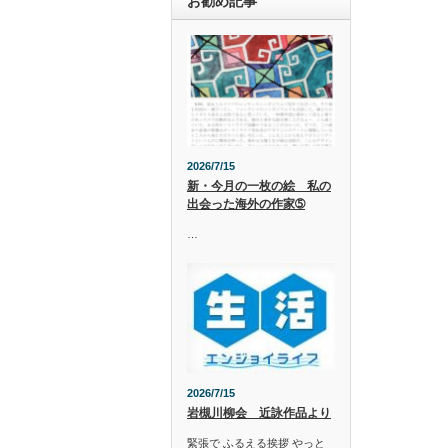
お勧め記事
2026/7/15
新・今月の一枚の絵 私の
出会った海外の作家➄
…
2026/7/15
岩槻川柳会 近詠作品より
緊張で ふるえる挨拶 やっと