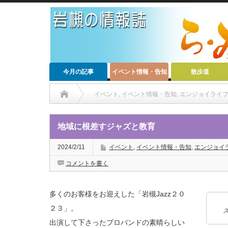
今月の記事
イベント情報・告知
散歩道
イベント
,
イベント情報・告知
,
エンジョイライ
地域に根差すジャズと教育
2024/2/11
イベント
,
イベント情報・告知
,
エンジョイ
コメントを書く
多くのお客様をお迎えした「岩槻Jazz２０
２３」。
ス
出演して下さったプロバンドの素晴らしい