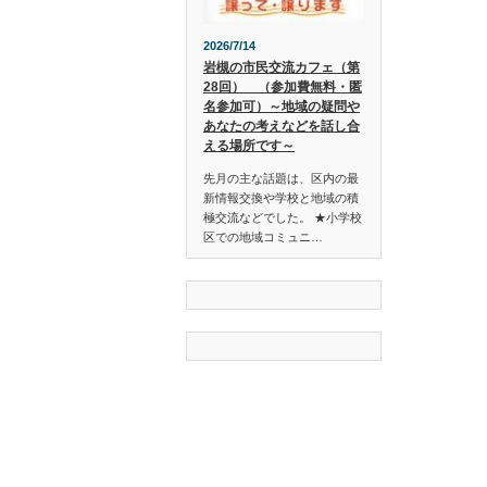
2026/7/14
岩槻の市民交流カフェ（第
28回） （参加費無料・匿
名参加可）～地域の疑問や
あなたの考えなどを話し合
える場所です～
先月の主な話題は、区内の最
新情報交換や学校と地域の積
極交流などでした。 ★小学校
区での地域コミュニ…