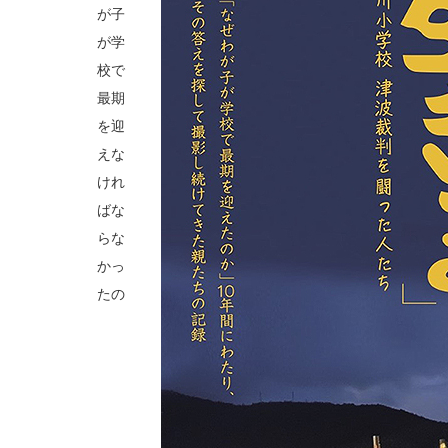
が子
が学
校で
最期
を迎
えな
けれ
ばな
らな
かっ
たの