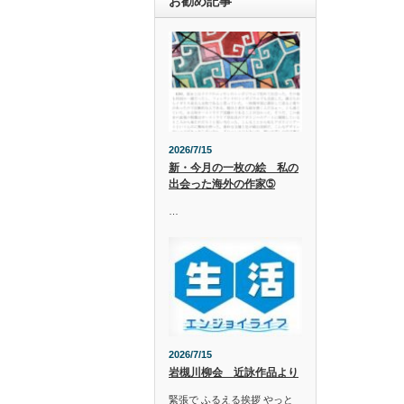
お勧め記事
2026/7/15
新・今月の一枚の絵 私の
出会った海外の作家➄
…
2026/7/15
岩槻川柳会 近詠作品より
緊張で ふるえる挨拶 やっと