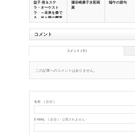
益子 侑＆ステ
瀬谷崎康子水彩画
端午の節句
ラ・オーケスト
展
ラ ～未来を奏で
る、光と華の響宴
～
コメント
コメント ( 0 )
この記事へのコメントはありません。
名前
( 必須 )
E-MAIL
( 必須 ) - 公開されません -