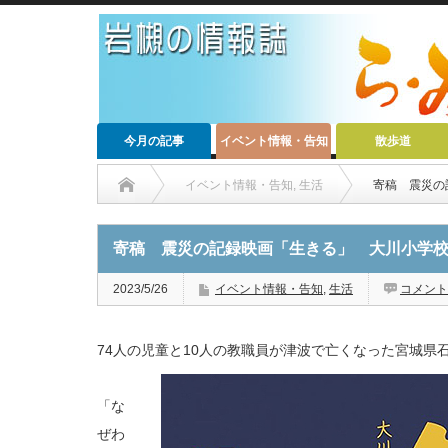
今月の記事
イベント情報・告知
散歩道
イベント情報・告知
,
生活
寄稿 震災の
寄稿 震災の記録映画「生きる」 大川小学
2023/5/26
イベント情報・告知
,
生活
コメント
74人の児童と10人の教職員が津波で亡くなった宮城県
「な
ぜわ