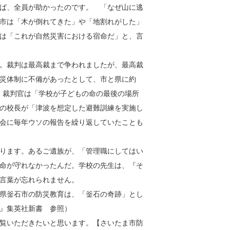
ば、全員が助かったのです。 「なぜ山に逃
市は「木が倒れてきた」や「地割れがした」
は「これが自然災害における宿命だ」と、言
。裁判は最高裁まで争われましたが、最高裁
災体制に不備があったとして、市と県に約
た。裁判官は「学校が子どもの命の最後の場所
の校長が「津波を想定した避難訓練を実施し
会に毎年ウソの報告を繰り返していたことも
ります。あるご遺族が、「管理職にしてはい
命が守れなかったんだ。学校の先生は、『そ
言葉が忘れられません。
県釡石市の防災教育は、「釡石の奇跡」とし
』集英社新書 参照）
覧いただきたいと思います。【さいたま市防