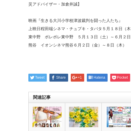
災アドバイザー・加倉井誠】
映画『生きる大川小学校津波裁判を闘った人たち』
上映日程田端シネマ・チュプキ・タバタ５月１８日（木
東中野 ポレポレ東中野 ５月１３日（土）～６月２日
熊谷 イオンシネマ熊谷６月２日（金）～８日（木）
Tweet
Share
+1
Hatena
Pocket
関連記事