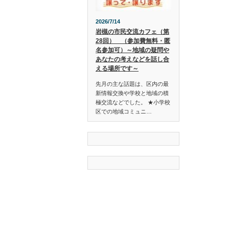
2026/7/14
岩槻の市民交流カフェ（第
28回） （参加費無料・匿
名参加可）～地域の疑問や
あなたの考えなどを話し合
える場所です～
先月の主な話題は、区内の最
新情報交換や学校と地域の積
極交流などでした。 ★小学校
区での地域コミュニ…