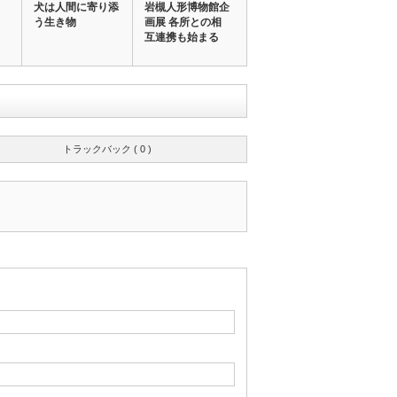
犬は人間に寄り添
岩槻人形博物館企
う生き物
画展 各所との相
互連携も始まる
トラックバック ( 0 )