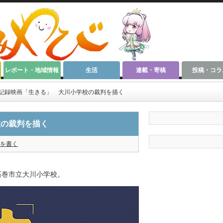
レポート・地域情報
生活
連載・寄稿
投稿・コラ
記録映画「生きる」 大川小学校の裁判を描く
校の裁判を描く
を書く
石巻市立大川小学校。