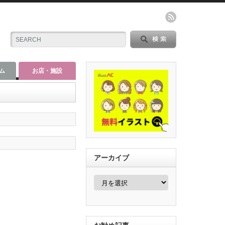
ム
お店・施設
アーカイブ
ア
ー
カ
イ
ブ