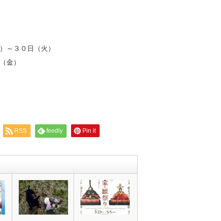
）～３０日（火）
（金）
RSS
feedly
Pin it