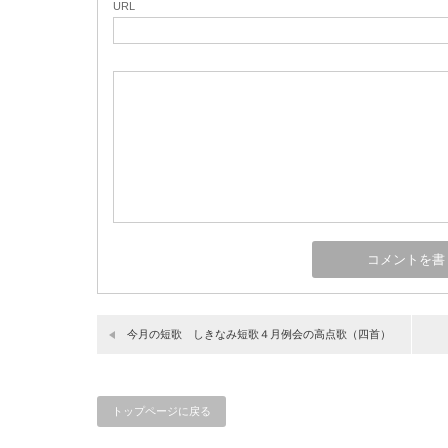
URL
今月の短歌 しきなみ短歌４月例会の高点歌（四首）
トップページに戻る