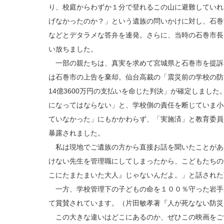
り、校庭からわずか１分で登れるこの山に避難していれ
げなかったのか？」という遺族の問いかけに対し、石巻
などとデタラメな答弁を連発。さらに、当時の石巻市長
い放ちました。
一部の親たちは、真実を求めて宮城県と石巻市を提訴
は石巻市の上告を棄却。仙台高裁の「震災前の学校の防
14億3600万円の支払いを命じた判決」が確定しまし
になってはならない」と、学校側の責任を断じていま小
ていなかった」にもかかわらず、「実施済」と教育委員
暴露されました。
私は現地でご遺族の方から直接お話を聞いたことがあ
けない先生を管理職にしてしまったから、こどもたちの
こにたまたまいた大人』じゃないんだよ。」と話された
一方、学校管理下の子どもの命を１００％守った岩手
て賞賛されています。（片田敏孝著『人が死なない防災
この大きな違いはどこにあるのか、ぜひこの映画をご