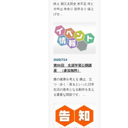
終え 堀江太田史 米不足 何と
今年は 米余り 岩井るり 値上
げせ…
2026/7/14
第96回 生涯学習公開講
座 （参加無料）
膝の健康を考える 膝は、立
つ・歩く・座るといった日常
生活の基本となる動作を支え
る重要な関節です。 …