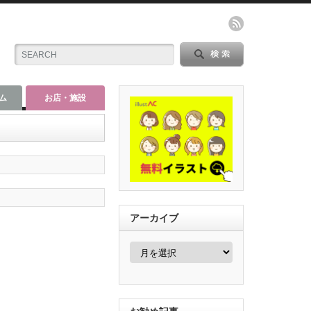
ム
お店・施設
アーカイブ
ア
ー
カ
イ
ブ