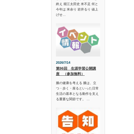
終え 堀江太田史 米不足 何と
今年は 米余り 岩井るり 値上
げせ…
2026/7/14
第96回 生涯学習公開講
座 （参加無料）
膝の健康を考える 膝は、立
つ・歩く・座るといった日常
生活の基本となる動作を支え
る重要な関節です。 …