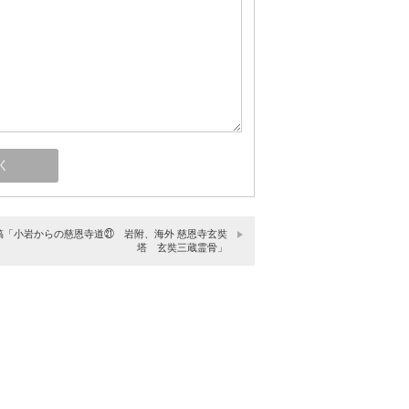
稿「小岩からの慈恩寺道㉑ 岩附、海外 慈恩寺玄奘
塔 玄奘三蔵霊骨」