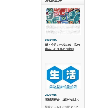
お勧め記事
2026/7/15
新・今月の一枚の絵 私の
出会った海外の作家➄
…
2026/7/15
岩槻川柳会 近詠作品より
緊張で ふるえる挨拶 やっと