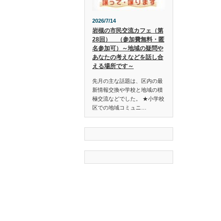
2026/7/14
岩槻の市民交流カフェ（第
28回） （参加費無料・匿
名参加可）～地域の疑問や
あなたの考えなどを話し合
える場所です～
先月の主な話題は、区内の最
新情報交換や学校と地域の積
極交流などでした。 ★小学校
区での地域コミュニ…