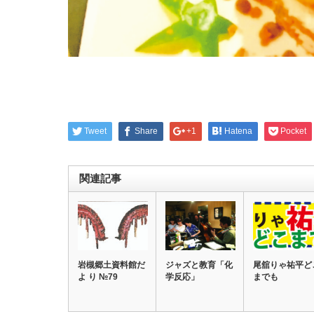
Tweet
Share
+1
Hatena
Pocket
関連記事
岩槻郷土資料館だ
ジャズと教育「化
尾舘りゃ祐平ど
よ り №79
学反応」
までも