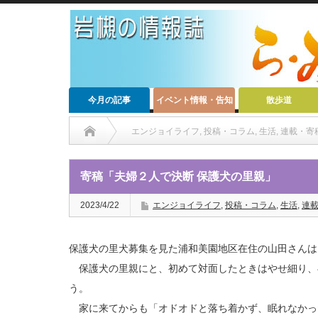
今月の記事
イベント情報・告知
散歩道
エンジョイライフ
,
投稿・コラム
,
生活
,
連載・寄
寄稿「夫婦２人で決断 保護犬の里親」
2023/4/22
エンジョイライフ
,
投稿・コラム
,
生活
,
連
保護犬の里犬募集を見た浦和美園地区在住の山田さんは
保護犬の里親にと、初めて対面したときはやせ細り、
う。
家に来てからも「オドオドと落ち着かず、眠れなかっ