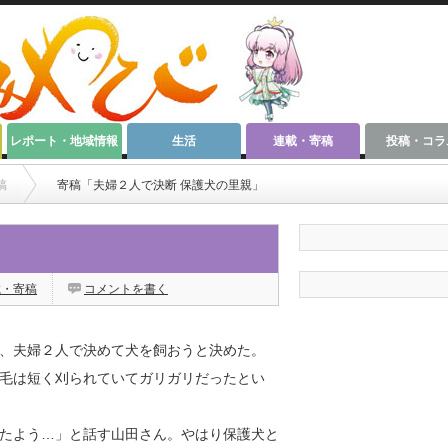
レポート・地域情報
生活
連載・寄稿
投稿・コラ
稿
寄稿「夫婦２人で決断 保護犬の里親」
載・寄稿
コメントを書く
、夫婦２人で決めて犬を飼おうと決めた。
毛は短く刈られていてガリガリだったとい
たよう…」と話す山田さん。やはり保護犬と