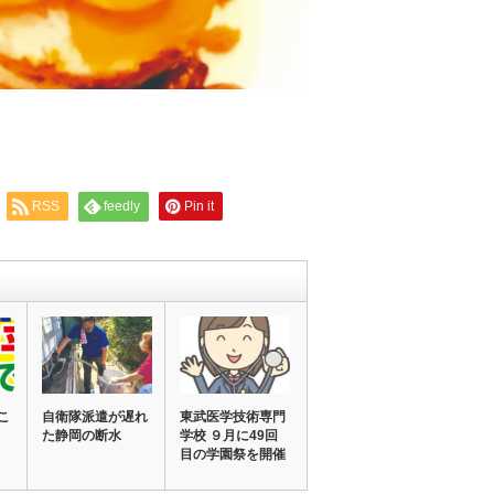
RSS
feedly
Pin it
こ
自衛隊派遣が遅れ
東武医学技術専門
た静岡の断水
学校 ９月に49回
目の学園祭を開催