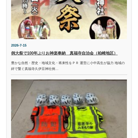
2026-7-15
例大祭で100年ぶりお神楽奉納 真福寺自治会（柏崎地区）
豊かな自然・歴史・地域文化・将来性をＰＲ 運営に小中高生が協力 地域の
絆で繋ぐ真福寺久伊豆神社例…