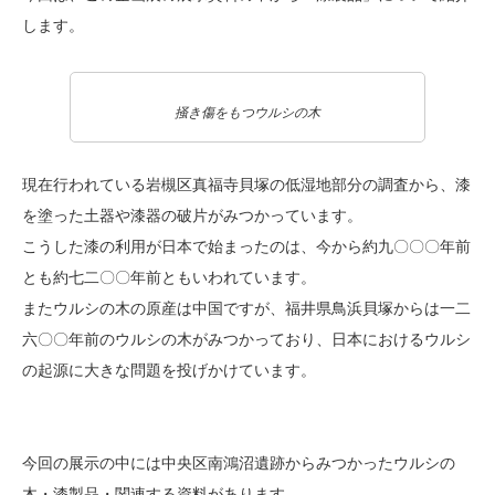
します。
掻き傷をもつウルシの木
現在行われている岩槻区真福寺貝塚の低湿地部分の調査から、漆
を塗った土器や漆器の破片がみつかっています。
こうした漆の利用が日本で始まったのは、今から約九〇〇〇年前
とも約七二〇〇年前ともいわれています。
またウルシの木の原産は中国ですが、福井県鳥浜貝塚からは一二
六〇〇年前のウルシの木がみつかっており、日本におけるウルシ
の起源に大きな問題を投げかけています。
今回の展示の中には中央区南鴻沼遺跡からみつかったウルシの
木・漆製品・関連する資料があります。