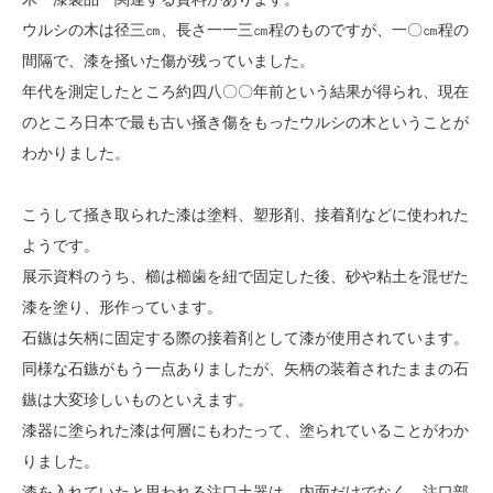
ウルシの木は径三㎝、長さ一一三㎝程のものですが、一〇㎝程の
間隔で、漆を掻いた傷が残っていました。
年代を測定したところ約四八〇〇年前という結果が得られ、現在
のところ日本で最も古い掻き傷をもったウルシの木ということが
わかりました。
こうして掻き取られた漆は塗料、塑形剤、接着剤などに使われた
ようです。
展示資料のうち、櫛は櫛歯を紐で固定した後、砂や粘土を混ぜた
漆を塗り、形作っています。
石鏃は矢柄に固定する際の接着剤として漆が使用されています。
同様な石鏃がもう一点ありましたが、矢柄の装着されたままの石
鏃は大変珍しいものといえます。
漆器に塗られた漆は何層にもわたって、塗られていることがわか
りました。
漆を入れていたと思われる注口土器は、内面だけでなく、注口部