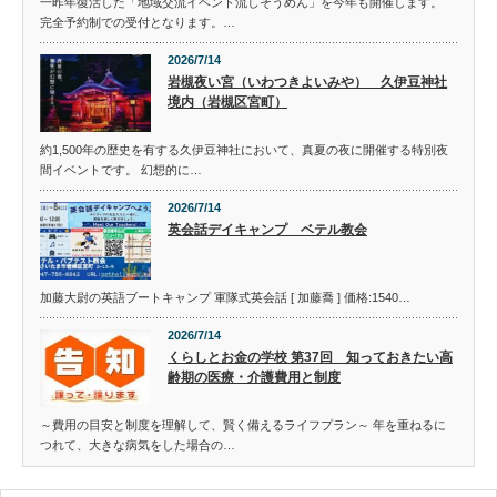
一昨年復活した「地域交流イベント流しそうめん」を今年も開催します。
完全予約制での受付となります。…
2026/7/14
岩槻夜い宮（いわつきよいみや） 久伊豆神社
境内（岩槻区宮町）
約1,500年の歴史を有する久伊豆神社において、真夏の夜に開催する特別夜
間イベントです。 幻想的に…
2026/7/14
英会話デイキャンプ ベテル教会
加藤大尉の英語ブートキャンプ 軍隊式英会話 [ 加藤喬 ] 価格:1540…
2026/7/14
くらしとお金の学校 第37回 知っておきたい高
齢期の医療・介護費用と制度
～費用の目安と制度を理解して、賢く備えるライフプラン～ 年を重ねるに
つれて、大きな病気をした場合の…