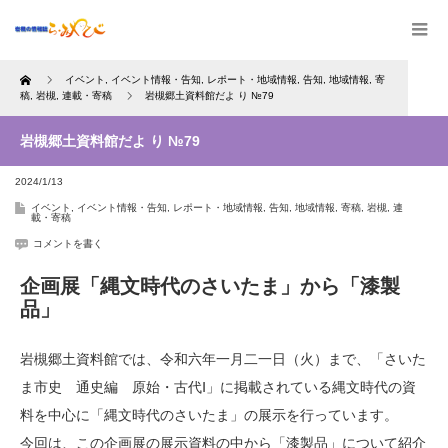
Home
イベント
,
イベント情報・告知
,
レポート・地域情報
,
告知
,
地域情報
,
寄
稿
,
岩槻
,
連載・寄稿
岩槻郷土資料館だよ り №79
岩槻郷土資料館だよ り №79
2024/1/13
イベント
,
イベント情報・告知
,
レポート・地域情報
,
告知
,
地域情報
,
寄稿
,
岩槻
,
連
載・寄稿
コメントを書く
企画展「縄文時代のさいたま」から「漆製
品」
岩槻郷土資料館では、令和六年一月二一日（火）まで、「さいた
ま市史 通史編 原始・古代Ⅰ」に掲載されている縄文時代の資
料を中心に「縄文時代のさいたま」の展示を行っています。
今回は、この企画展の展示資料の中から「漆製品」について紹介