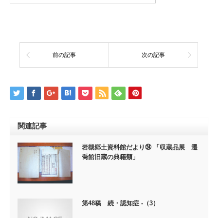
前の記事
次の記事
関連記事
岩槻郷土資料館だより㉔ 「収蔵品展 遷
喬館旧蔵の典籍類」
第48稿 続・認知症 -（3）