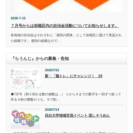
2026-7-15
７月号からは岩槻区内の自治会活動についてお知らせします。
各地域の自治会はそれぞれに「個別の団体」として岩槻区に届けて承認され
た組織です。 個別の組織なので…
『らうんじ』からの募集・告知
2026/7/15
新・「脳トレ」にチャレンジ！ 28
◆7月号（割り切れる数の個数は…） １から９までの数字を一回ずつ使って
作る９桁の整数のうち、９で割…
2026/7/14
目白大学地域交流イベント 流しそうめん