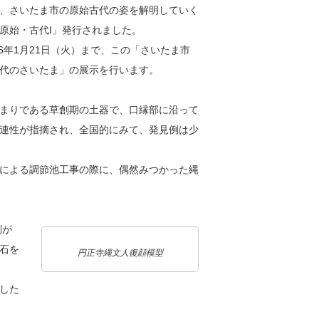
、さいたま市の原始古代の姿を解明していく
原始・古代Ⅰ」発行されました。
6年1月21日（火）まで、この「さいたま市
代のさいたま」の展示を行います。
まりである草創期の土器で、口縁部に沿って
連性が指摘され、全国的にみて、発見例は少
による調節池工事の際に、偶然みつかった縄
列が
石を
円正寺縄文人復顔模型
した