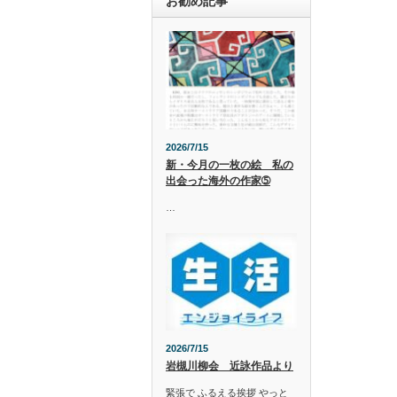
お勧め記事
2026/7/15
新・今月の一枚の絵 私の
出会った海外の作家➄
…
2026/7/15
岩槻川柳会 近詠作品より
緊張で ふるえる挨拶 やっと