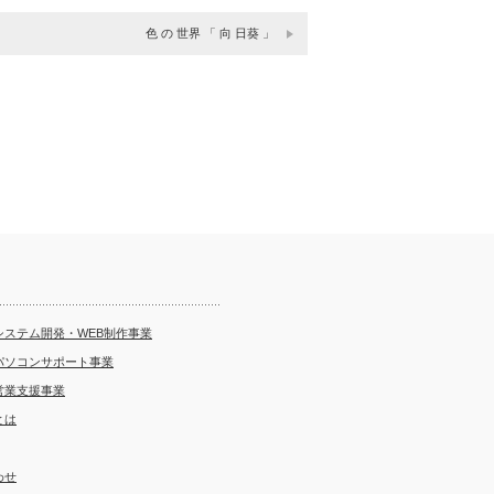
色 の 世界 「 向 日葵 」
システム開発・WEB制作事業
パソコンサポート事業
営業支援事業
とは
わせ