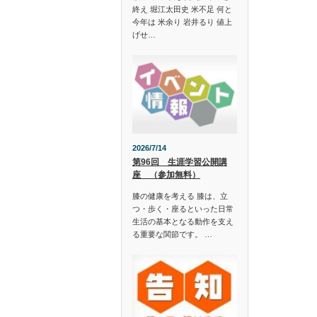
終え 堀江太田史 米不足 何と
今年は 米余り 岩井るり 値上
げせ…
2026/7/14
第96回 生涯学習公開講
座 （参加無料）
膝の健康を考える 膝は、立
つ・歩く・座るといった日常
生活の基本となる動作を支え
る重要な関節です。 …