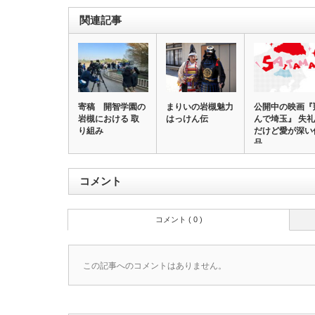
関連記事
寄稿 開智学園の
まりいの岩槻魅力
公開中の映画『
岩槻における 取
はっけん伝
んで埼玉』 失礼
り組み
だけど愛が深い
品
コメント
コメント ( 0 )
この記事へのコメントはありません。