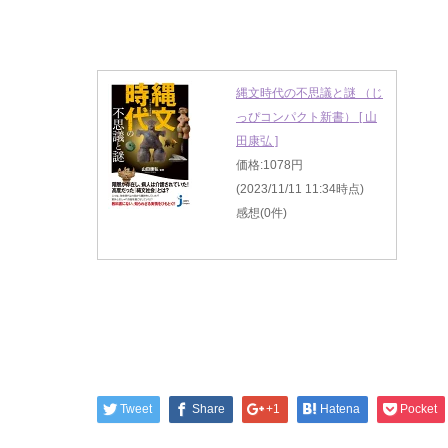
縄文時代の不思議と謎 （じ
っぴコンパクト新書） [ 山
田康弘 ]
価格:1078円
(2023/11/11 11:34時点)
感想(0件)
Tweet
Share
+1
Hatena
Pocket