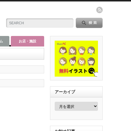
ム
お店・施設
アーカイブ
ア
ー
カ
イ
ブ