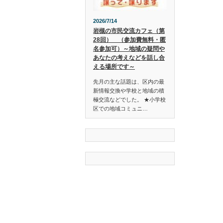
2026/7/14
岩槻の市民交流カフェ（第
28回） （参加費無料・匿
名参加可）～地域の疑問や
あなたの考えなどを話し合
える場所です～
先月の主な話題は、区内の最
新情報交換や学校と地域の積
極交流などでした。 ★小学校
区での地域コミュニ…