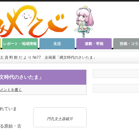
レポート・地域情報
生活
連載・寄稿
投稿・コラ
郷 土 資 料 館 だ よ り №77 企画展「縄文時代のさいたま」
展「縄文時代のさいたま」
メントを書く
れていま
円孔文土器破片
る原始・古