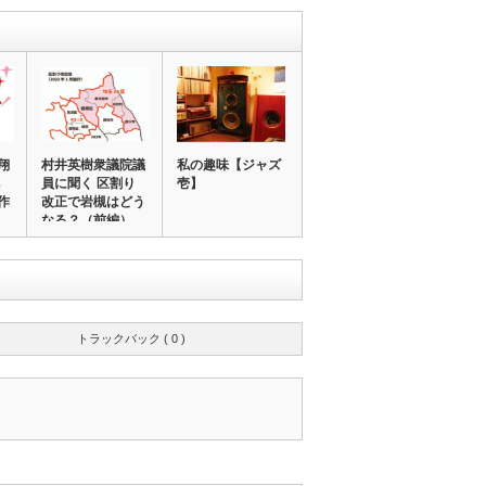
翔
村井英樹衆議院議
私の趣味【ジャズ
員に聞く 区割り
壱】
作
改正で岩槻はどう
なる？（前編）
トラックバック ( 0 )