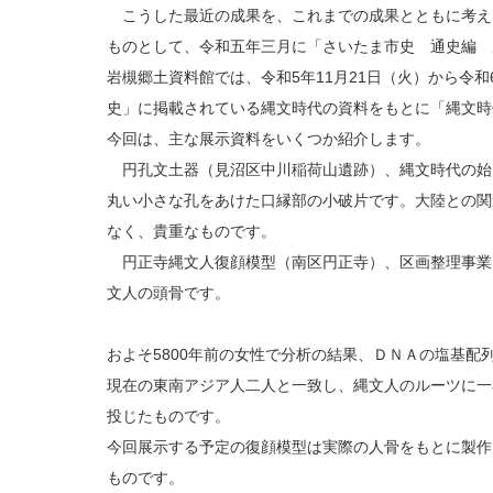
こうした最近の成果を、これまでの成果とともに考え
ものとして、令和五年三月に「さいたま市史 通史編 
岩槻郷土資料館では、令和5年11月21日（火）から令和
史」に掲載されている縄文時代の資料をもとに「縄文時
今回は、主な展示資料をいくつか紹介します。
円孔文土器（見沼区中川稲荷山遺跡）、縄文時代の始
丸い小さな孔をあけた口縁部の小破片です。大陸との関
なく、貴重なものです。
円正寺縄文人復顔模型（南区円正寺）、区画整理事業
文人の頭骨です。
およそ5800年前の女性で分析の結果、ＤＮＡの塩基配
現在の東南アジア人二人と一致し、縄文人のルーツに一
投じたものです。
今回展示する予定の復顔模型は実際の人骨をもとに製作
ものです。