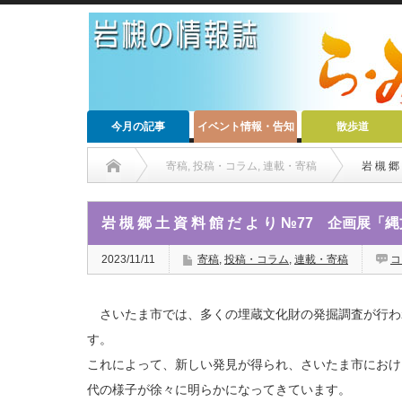
今月の記事
イベント情報・告知
散歩道
寄稿
,
投稿・コラム
,
連載・寄稿
岩 槻 
岩 槻 郷 土 資 料 館 だ よ り №77 企画
2023/11/11
寄稿
,
投稿・コラム
,
連載・寄稿
コ
さいたま市では、多くの埋蔵文化財の発掘調査が行わ
す。
これによって、新しい発見が得られ、さいたま市におけ
代の様子が徐々に明らかになってきています。