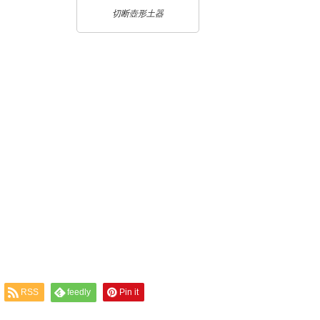
切断壺形土器
RSS
feedly
Pin it