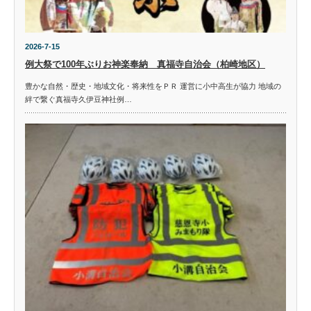
2026-7-15
例大祭で100年ぶりお神楽奉納 真福寺自治会（柏崎地区）
豊かな自然・歴史・地域文化・将来性をＰＲ 運営に小中高生が協力 地域の
絆で繋ぐ真福寺久伊豆神社例…