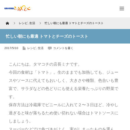
Home
レシピ
,
生活
忙しい朝にも最適 トマトとチーズのトースト
忙しい朝にも最適 トマトとチーズのトースト
2017/5/10
レシピ
,
生活
コメントを書く
こんにちは。タマコチの店長ミナです。
今回の食材は「トマト」。生のままでも加熱しても、ジュー
スやソースに代えてもおいしく、大きさや種類、色合いも豊
富で、サラダなどの色どりにも使える栄養たっぷりの野菜で
す。
保存方法は冷蔵庫でビニールに入れて２〜３日ほど、冷やし
過ぎると味が落ちるため使い切れない場合はトマトソースに
しましょう。
スーパーなどでは色づきがよく、実がしまったものを選ん