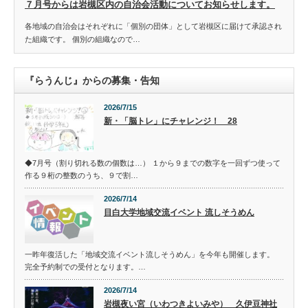
７月号からは岩槻区内の自治会活動についてお知らせします。
各地域の自治会はそれぞれに「個別の団体」として岩槻区に届けて承認され
た組織です。 個別の組織なので…
『らうんじ』からの募集・告知
2026/7/15
新・「脳トレ」にチャレンジ！ 28
◆7月号（割り切れる数の個数は…） １から９までの数字を一回ずつ使って
作る９桁の整数のうち、９で割…
2026/7/14
目白大学地域交流イベント 流しそうめん
一昨年復活した「地域交流イベント流しそうめん」を今年も開催します。
完全予約制での受付となります。…
2026/7/14
岩槻夜い宮（いわつきよいみや） 久伊豆神社