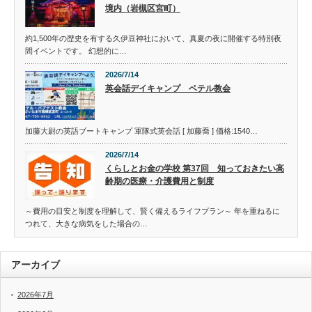
境内（岩槻区宮町）
約1,500年の歴史を有する久伊豆神社において、真夏の夜に開催する特別夜
間イベントです。 幻想的に…
2026/7/14
英会話デイキャンプ ベテル教会
加藤大尉の英語ブートキャンプ 軍隊式英会話 [ 加藤喬 ] 価格:1540…
2026/7/14
くらしとお金の学校 第37回 知っておきたい高
齢期の医療・介護費用と制度
～費用の目安と制度を理解して、賢く備えるライフプラン～ 年を重ねるに
つれて、大きな病気をした場合の…
アーカイブ
2026年7月