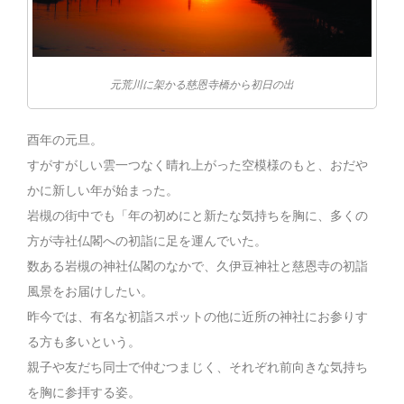
元荒川に架かる慈恩寺橋から初日の出
酉年の元旦。
すがすがしい雲一つなく晴れ上がった空模様のもと、おだや
かに新しい年が始まった。
岩槻の街中でも「年の初めにと新たな気持ちを胸に、多くの
方が寺社仏閣への初詣に足を運んでいた。
数ある岩槻の神社仏閣のなかで、久伊豆神社と慈恩寺の初詣
風景をお届けしたい。
昨今では、有名な初詣スポットの他に近所の神社にお参りす
る方も多いという。
親子や友だち同士で仲むつまじく、それぞれ前向きな気持ち
を胸に参拝する姿。