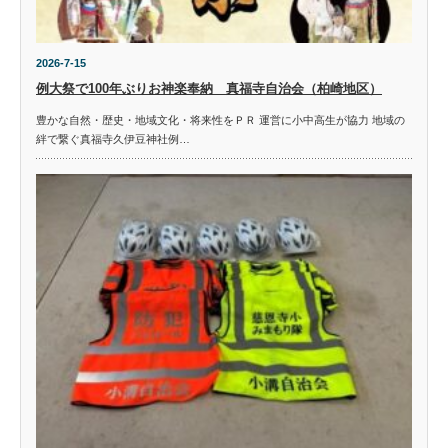
2026-7-15
例大祭で100年ぶりお神楽奉納 真福寺自治会（柏崎地区）
豊かな自然・歴史・地域文化・将来性をＰＲ 運営に小中高生が協力 地域の
絆で繋ぐ真福寺久伊豆神社例…