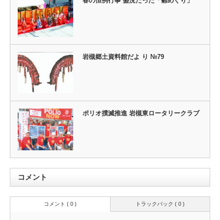
春の恒例行事 盛況だった「雛めぐり」
岩槻郷土資料館だよ り №79
ポリオ撲滅推進 岩槻東ロータリークラブ
コメント
コメント ( 0 )
トラックバック ( 0 )