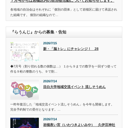
７月号からは岩槻区内の自治会活動についてお知らせします。
各地域の自治会はそれぞれに「個別の団体」として岩槻区に届けて承認され
た組織です。 個別の組織なので…
『らうんじ』からの募集・告知
2026/7/15
新・「脳トレ」にチャレンジ！ 28
◆7月号（割り切れる数の個数は…） １から９までの数字を一回ずつ使って
作る９桁の整数のうち、９で割…
2026/7/14
目白大学地域交流イベント 流しそうめん
一昨年復活した「地域交流イベント流しそうめん」を今年も開催します。
完全予約制での受付となります。…
2026/7/14
岩槻夜い宮（いわつきよいみや） 久伊豆神社