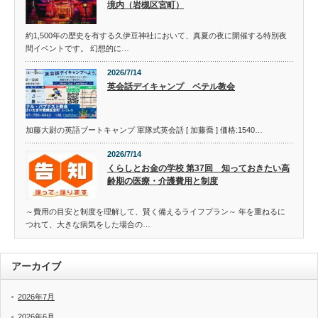
境内（岩槻区宮町）
約1,500年の歴史を有する久伊豆神社において、真夏の夜に開催する特別夜
間イベントです。 幻想的に…
2026/7/14
英会話デイキャンプ ベテル教会
加藤大尉の英語ブートキャンプ 軍隊式英会話 [ 加藤喬 ] 価格:1540…
2026/7/14
くらしとお金の学校 第37回 知っておきたい高
齢期の医療・介護費用と制度
～費用の目安と制度を理解して、賢く備えるライフプラン～ 年を重ねるに
つれて、大きな病気をした場合の…
アーカイブ
2026年7月
2026年6月