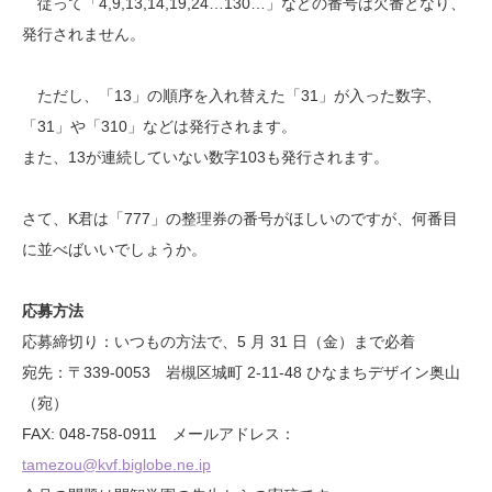
従って「4,9,13,14,19,24…130…」などの番号は欠番となり、
発行されません。
ただし、「13」の順序を入れ替えた「31」が入った数字、
「31」や「310」などは発行されます。
また、13が連続していない数字103も発行されます。
さて、K君は「777」の整理券の番号がほしいのですが、何番目
に並べばいいでしょうか。
応募方法
応募締切り：いつもの方法で、5 月 31 日（金）まで必着
宛先：〒339-0053 岩槻区城町 2-11-48 ひなまちデザイン奥山
（宛）
FAX: 048-758-0911 メールアドレス：
tamezou@kvf.biglobe.ne.ip