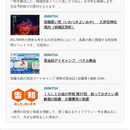
一昨年復活した「地域交流イベント流しそうめん」を今年も開催します。
完全予約制での受付となります。…
2026/7/14
岩槻夜い宮（いわつきよいみや） 久伊豆神社
境内（岩槻区宮町）
約1,500年の歴史を有する久伊豆神社において、真夏の夜に開催する特別夜
間イベントです。 幻想的に…
2026/7/14
英会話デイキャンプ ベテル教会
加藤大尉の英語ブートキャンプ 軍隊式英会話 [ 加藤喬 ] 価格:1540…
2026/7/14
くらしとお金の学校 第37回 知っておきたい高
齢期の医療・介護費用と制度
～費用の目安と制度を理解して、賢く備えるライフプラン～ 年を重ねるに
つれて、大きな病気をした場合の…