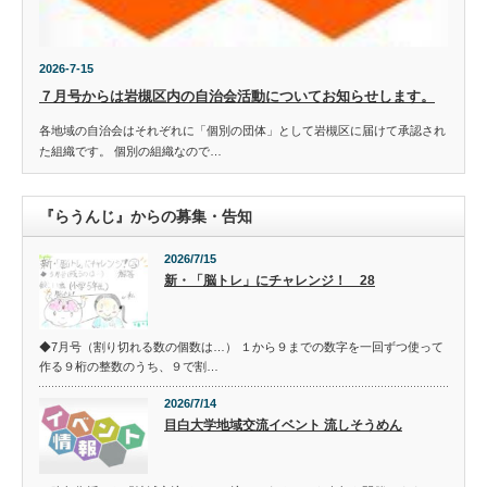
2026-7-15
７月号からは岩槻区内の自治会活動についてお知らせします。
各地域の自治会はそれぞれに「個別の団体」として岩槻区に届けて承認され
た組織です。 個別の組織なので…
『らうんじ』からの募集・告知
2026/7/15
新・「脳トレ」にチャレンジ！ 28
◆7月号（割り切れる数の個数は…） １から９までの数字を一回ずつ使って
作る９桁の整数のうち、９で割…
2026/7/14
目白大学地域交流イベント 流しそうめん