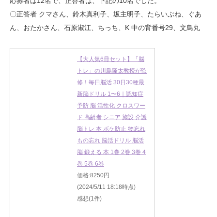
応募者は12名で、正答者は、下記の10名でした。
〇正答者 クマさん、鈴木真利子、坂主明子、たらいぶね、ぐあ
ん、おたかさん、石原淑江、ちっち、K 中の背番号29、文鳥丸
【大人気6冊セット】「脳
トレ」の川島隆太教授が監
修！毎日脳活 30日30種最
新脳ドリル 1〜6｜認知症
予防 脳 活性化 クロスワー
ド 高齢者 シニア 施設 介護
脳トレ 本 ボケ防止 物忘れ
もの忘れ 脳活ドリル 脳活
脳 鍛える 本 1巻 2巻 3巻 4
巻 5巻 6巻
価格:8250円
(2024/5/11 18:18時点)
感想(1件)