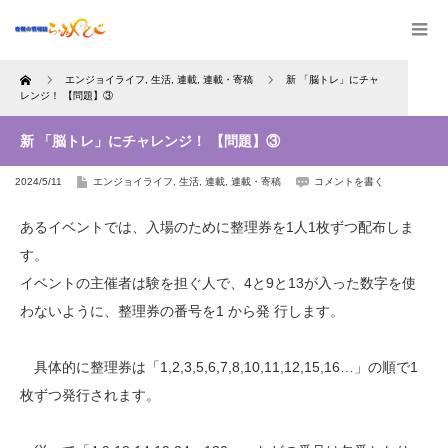
Home
エンジョイライフ
,
生活
,
連載
,
連載・寄稿
新 「脳トレ」にチャ
レンジ！ 【問題】③
新 「脳トレ」にチャレンジ！ 【問題】③
2024/5/11
エンジョイライフ
,
生活
,
連載
,
連載・寄稿
コメントを書く
あるイベントでは、入場のために整理券を1人1枚ずつ配布しま
す。
イベントの主催者は験を担ぐ人で、4と9と13が入った数字を使
わないように、整理券の番号を1 から発 行します。
具体的に整理券は「1,2,3,5,6,7,8,10,11,12,15,16…」の順で1
枚ずつ発行されます。