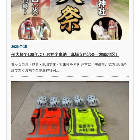
2026-7-15
例大祭で100年ぶりお神楽奉納 真福寺自治会（柏崎地区）
豊かな自然・歴史・地域文化・将来性をＰＲ 運営に小中高生が協力 地域の
絆で繋ぐ真福寺久伊豆神社例…