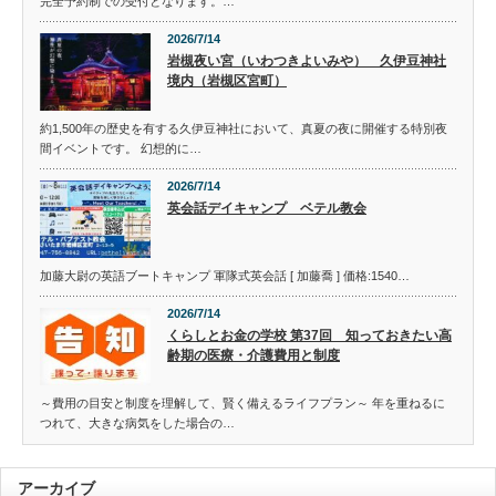
完全予約制での受付となります。…
2026/7/14
岩槻夜い宮（いわつきよいみや） 久伊豆神社
境内（岩槻区宮町）
約1,500年の歴史を有する久伊豆神社において、真夏の夜に開催する特別夜
間イベントです。 幻想的に…
2026/7/14
英会話デイキャンプ ベテル教会
加藤大尉の英語ブートキャンプ 軍隊式英会話 [ 加藤喬 ] 価格:1540…
2026/7/14
くらしとお金の学校 第37回 知っておきたい高
齢期の医療・介護費用と制度
～費用の目安と制度を理解して、賢く備えるライフプラン～ 年を重ねるに
つれて、大きな病気をした場合の…
アーカイブ