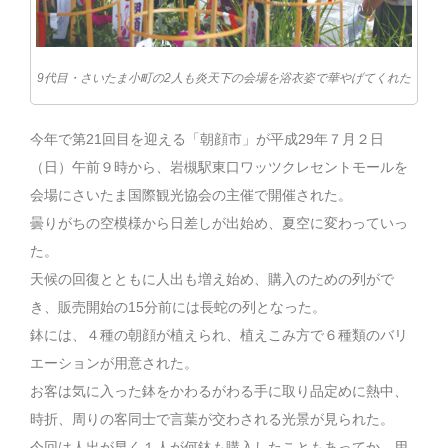
9代目・さいたま小町の2人も炎天下の会場を浴衣姿で華やげてくれた
今年で第21回目を迎える「朝顔市」が平成29年７月２日
（日）午前９時から、岩槻駅東口ワッツクレセントモールを
会場にさいたま国際観光協会の主催で開催された。
曇りがちの空模様から日差しが出始め、夏空に変わっていっ
た。
天候の回復とともに人出も増え始め、購入のための列がで
き、販売開始の15分前には長蛇の列となった。
鉢には、４種の朝顔が植えられ、植えこみ方で６種類のバリ
エーションが用意された。
お客は気に入った鉢をかわるがわる手に取り品定めに熱中、
時折、周りの客同士で言葉が交わされる光景が見られた。
今回は人出が早く１人が何鉢も購入したこともあってか、用