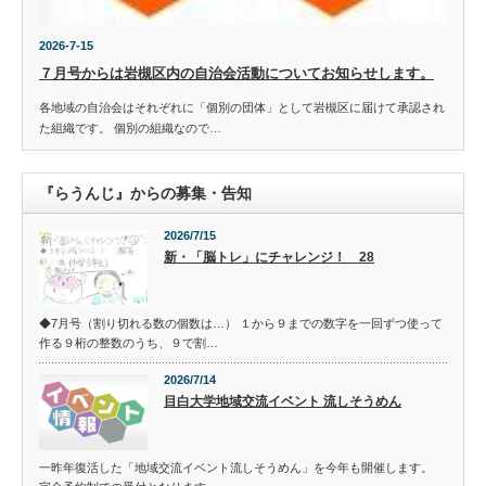
2026-7-15
７月号からは岩槻区内の自治会活動についてお知らせします。
各地域の自治会はそれぞれに「個別の団体」として岩槻区に届けて承認され
た組織です。 個別の組織なので…
『らうんじ』からの募集・告知
2026/7/15
新・「脳トレ」にチャレンジ！ 28
◆7月号（割り切れる数の個数は…） １から９までの数字を一回ずつ使って
作る９桁の整数のうち、９で割…
2026/7/14
目白大学地域交流イベント 流しそうめん
一昨年復活した「地域交流イベント流しそうめん」を今年も開催します。