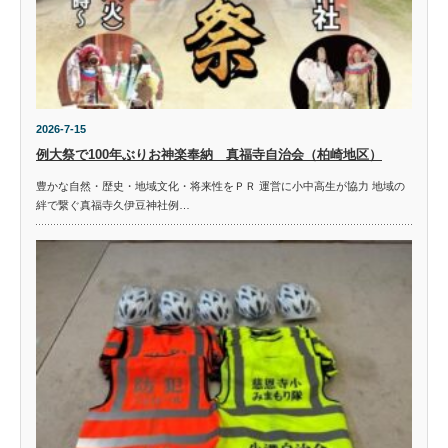
2026-7-15
例大祭で100年ぶりお神楽奉納 真福寺自治会（柏崎地区）
豊かな自然・歴史・地域文化・将来性をＰＲ 運営に小中高生が協力 地域の
絆で繋ぐ真福寺久伊豆神社例…