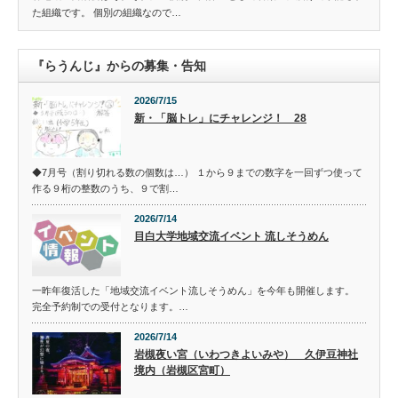
た組織です。 個別の組織なので…
『らうんじ』からの募集・告知
2026/7/15
新・「脳トレ」にチャレンジ！ 28
◆7月号（割り切れる数の個数は…） １から９までの数字を一回ずつ使って
作る９桁の整数のうち、９で割…
2026/7/14
目白大学地域交流イベント 流しそうめん
一昨年復活した「地域交流イベント流しそうめん」を今年も開催します。
完全予約制での受付となります。…
2026/7/14
岩槻夜い宮（いわつきよいみや） 久伊豆神社
境内（岩槻区宮町）