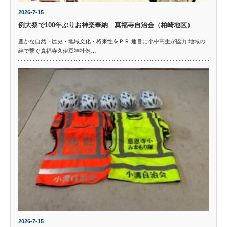
2026-7-15
例大祭で100年ぶりお神楽奉納 真福寺自治会（柏崎地区）
豊かな自然・歴史・地域文化・将来性をＰＲ 運営に小中高生が協力 地域の
絆で繋ぐ真福寺久伊豆神社例…
2026-7-15