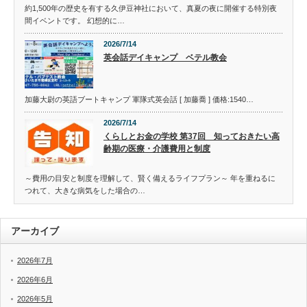
約1,500年の歴史を有する久伊豆神社において、真夏の夜に開催する特別夜
間イベントです。 幻想的に…
2026/7/14
英会話デイキャンプ ベテル教会
加藤大尉の英語ブートキャンプ 軍隊式英会話 [ 加藤喬 ] 価格:1540…
2026/7/14
くらしとお金の学校 第37回 知っておきたい高
齢期の医療・介護費用と制度
～費用の目安と制度を理解して、賢く備えるライフプラン～ 年を重ねるに
つれて、大きな病気をした場合の…
アーカイブ
2026年7月
2026年6月
2026年5月