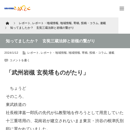
Home
レポート
,
レポート・地域情報
,
地域情報
,
寄稿
,
投稿・コラム
,
連載
知ってましたか？ 玄奘三蔵法師と岩槻の繋がり
知ってましたか？ 玄奘三蔵法師と岩槻の繋がり
2024/1/12
レポート
,
レポート・地域情報
,
地域情報
,
寄稿
,
投稿・コラム
,
連載
コメントを書く
「武州岩槻 玄奘塔ものがたり」
ちょうど
そのころ、
東武鉄道の
社長根津嘉一郎氏の先代が仏教聖地を作ろうとして用意していた
十三重塔用の、花崗岩が建立されないまま東京・渋谷の根津氏別
邸に置かれていました。