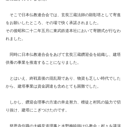
そこで日本仏教連合会では、玄奘三蔵法師の顕彰塔として寄進
をお願いしたところ、その場で快く承諾されました。
その後昭和二十二年五月に東武鉄道本社において寄贈式が行なわ
れました。
同時に日本仏教連合会をあげて玄奘三蔵鑽迎会を組織し、建塔
供養の事業を推進することになりました。
とはいえ、終戦直後の混乱期であり、物資も乏しい時代でした
から、建塔事業は資金調達も含めとても困難でした。
しかし、鑽迎会理事の方達の奔走努力、檀徒と村民の協力で切
り抜け、建塔にこぎつけたのです。
慈恩寺住職の大嶋見道理事と水野梅暁師は仏教会・村々を講演