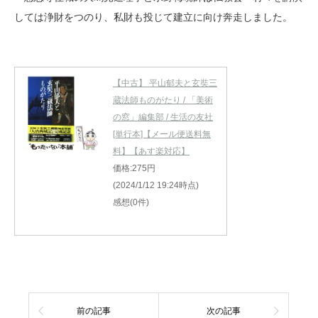
しては浄財をつのり、私財も投じて建立に向け奔走しました。
【中古】 平山郁夫と玄奘三
蔵法師ものがたり / 「美術
の窓」編集部 / 生活の友社
[単行本]【メール便送料無
料】【あす楽対応】
価格:275円
(2024/1/12 19:24時点)
感想(0件)
前の記事
次の記事