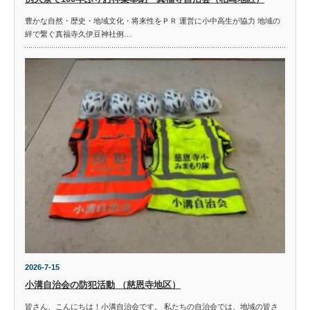
豊かな自然・歴史・地域文化・将来性をＰＲ 運営に小中高生が協力 地域の
絆で繋ぐ真福寺久伊豆神社例…
2026-7-15
小溝自治会の防犯活動 （慈恩寺地区）
皆さん、こんにちは！小溝自治会です。 私たちの自治会では、地域の皆さ