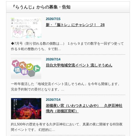
『らうんじ』からの募集・告知
2026/7/15
新・「脳トレ」にチャレンジ！ 28
◆7月号（割り切れる数の個数は…） １から９までの数字を一回ずつ使って
作る９桁の整数のうち、９で割…
2026/7/14
目白大学地域交流イベント 流しそうめん
一昨年復活した「地域交流イベント流しそうめん」を今年も開催します。
完全予約制での受付となります。…
2026/7/14
岩槻夜い宮（いわつきよいみや） 久伊豆神社
境内（岩槻区宮町）
約1,500年の歴史を有する久伊豆神社において、真夏の夜に開催する特別夜
間イベントです。 幻想的に…