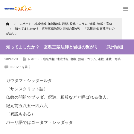
Home
レポート・地域情報
,
地域情報
,
岩槻
,
投稿・コラム
,
連載
,
連載・寄稿
知ってましたか？ 玄奘三蔵法師と岩槻の繋がり 「武州岩槻 玄奘塔もの
がたり」
知ってましたか？ 玄奘三蔵法師と岩槻の繋がり 「武州岩槻
2024/6/11
レポート・地域情報
,
地域情報
,
岩槻
,
投稿・コラム
,
連載
,
連載・寄稿
玄奘塔ものがたり」
コメントを書く
ガウタマ・シッダールタ
（サンスクリット語）
仏教の開祖でブッダ、釈迦、釈尊などと呼ばれる偉人。
紀元前五八五〜四八六
（異説もある）
パーリ語ではゴータマ・シッダッタ