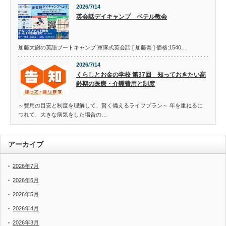
2026/7/14
英会話デイキャンプ ベテル教会
加藤大尉の英語ブートキャンプ 軍隊式英会話 [ 加藤喬 ] 価格:1540…
2026/7/14
くらしとお金の学校 第37回 知っておきたい高
齢期の医療・介護費用と制度
～費用の目安と制度を理解して、賢く備えるライフプラン～ 年を重ねるに
つれて、大きな病気をした場合の…
アーカイブ
2026年7月
2026年6月
2026年5月
2026年4月
2026年3月