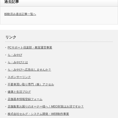
過去記事
移動済み過去記事一覧へ
リンク
PCサポート倶楽部・教室運営事業
ら・みやび
ら・みやびとは
ら・みやびへ広告出しませんか？
スポンサーリンク
不要車買い取り専門（株）アクセル
健康と生活ブログ
店舗基本情報登録フォーム
店舗集客お困りのオーナー様へ！MEO対策はお済ですか？
株式会社セルグ・システム開発・WEB制作事業