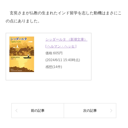
玄奘さまが仏教の生まれたインド留学を志した動機はまさにこ
の点にありました。
シッダールタ （新潮文庫）
[ ヘルマン・ヘッセ ]
価格:605円
(2024/6/11 15:40時点)
感想(14件)
前の記事
次の記事