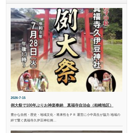
2026-7-15
例大祭で100年ぶりお神楽奉納 真福寺自治会（柏崎地区）
豊かな自然・歴史・地域文化・将来性をＰＲ 運営に小中高生が協力 地域の
絆で繋ぐ真福寺久伊豆神社例…