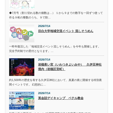
◆7月号（割り切れる数の個数は…） １から９までの数字を一回ずつ使って
作る９桁の整数のうち、９で割…
2026/7/14
目白大学地域交流イベント 流しそうめん
一昨年復活した「地域交流イベント流しそうめん」を今年も開催します。
完全予約制での受付となります。…
2026/7/14
岩槻夜い宮（いわつきよいみや） 久伊豆神社
境内（岩槻区宮町）
約1,500年の歴史を有する久伊豆神社において、真夏の夜に開催する特別夜
間イベントです。 幻想的に…
2026/7/14
英会話デイキャンプ ベテル教会