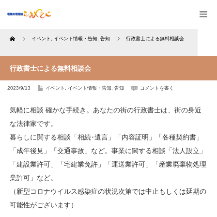
Home
イベント
,
イベント情報・告知
,
告知
行政書士による無料相談会
行政書士による無料相談会
2023/9/13
イベント
,
イベント情報・告知
,
告知
コメントを書く
気軽に相談 確かな手続き。あなたの街の行政書士は、街の身近
な法律家です。
暮らしに関する相談「相続･遺言」「内容証明」「各種契約書」
「成年後見」「交通事故」など。事業に関する相談「法人設立」
「建設業許可」「宅建業免許」「運送業許可」「産業廃棄物処理
業許可」など。
（新型コロナウイルス感染症の状況次第では中止もしくは延期の
可能性がございます）