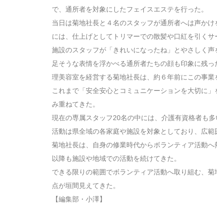
で、通所者を対象にしたフェイスエステを行った。
当日は菊地社長と４名のスタッフが通所者へは声かけ
には、仕上げとしてトリマーでの散髪や口紅を引くサ
施設のスタッフが「きれいになったね」とやさしく声
足そうな表情を浮かべる通所者たちの顔も印象に残っ
理美容室を経営する菊地社長は、約６年前にこの事業
これまで「安全安心とコミュニケーションを大切に」
み重ねてきた。
現在の専属スタッフ20名の中には、介護有資格者も多
活動は県全域の各家庭や施設を対象としており、広範
菊地社長は、自身の修業時代からボランティア活動へ
以降も施設や地域での活動を続けてきた。
できる限りの範囲でボランティア活動へ取り組む、菊
点が垣間見えてきた。
【編集部・小澤】