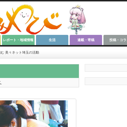
レポート・地域情報
生活
連載・寄稿
投稿・コラ
む 美々ネット埼玉の活動
く