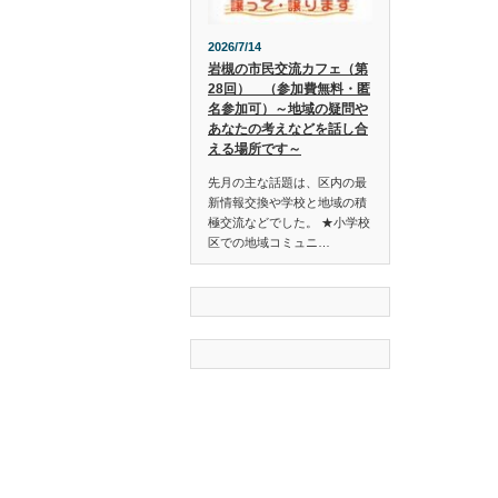
2026/7/14
岩槻の市民交流カフェ（第
28回） （参加費無料・匿
名参加可）～地域の疑問や
あなたの考えなどを話し合
える場所です～
先月の主な話題は、区内の最
新情報交換や学校と地域の積
極交流などでした。 ★小学校
区での地域コミュニ…