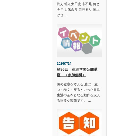
終え 堀江太田史 米不足 何と
今年は 米余り 岩井るり 値上
げせ…
2026/7/14
第96回 生涯学習公開講
座 （参加無料）
膝の健康を考える 膝は、立
つ・歩く・座るといった日常
生活の基本となる動作を支え
る重要な関節です。 …