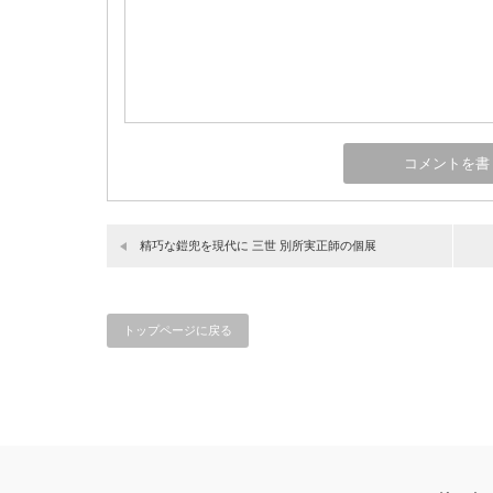
精巧な鎧兜を現代に 三世 別所実正師の個展
トップページに戻る