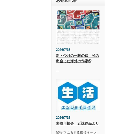
お勧め記事
2026/7/15
新・今月の一枚の絵 私の
出会った海外の作家➄
…
2026/7/15
岩槻川柳会 近詠作品より
緊張で ふるえる挨拶 やっと