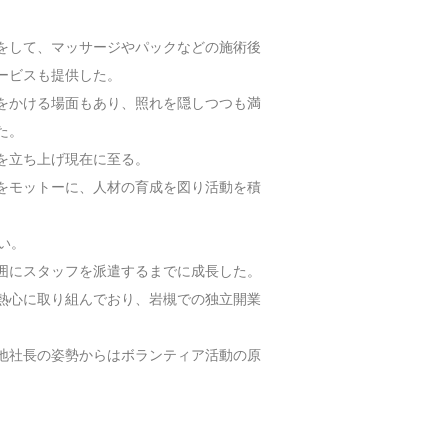
をして、マッサージやパックなどの施術後
ービスも提供した。
をかける場面もあり、照れを隠しつつも満
た。
を立ち上げ現在に至る。
をモットーに、人材の育成を図り活動を積
い。
囲にスタッフを派遣するまでに成長した。
熱心に取り組んでおり、岩槻での独立開業
地社長の姿勢からはボランティア活動の原