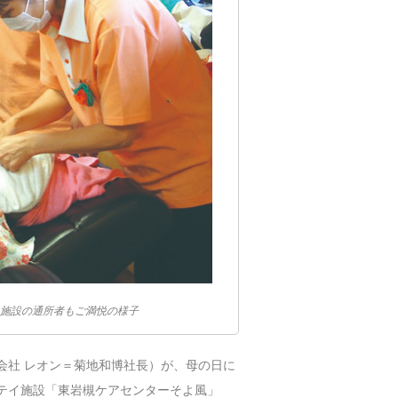
施設の通所者もご満悦の様子
会社 レオン＝菊地和博社長）が、母の日に
テイ施設「東岩槻ケアセンターそよ風」