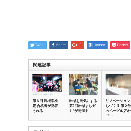
Tweet
Share
+1
Hatena
Pocket
関連記事
第６回 岩槻学検
岩槻を元気にする
リノベーション
定 合格者が発表
第2回岩槻まちゼ
ちづくり 第２号
される
ミ”が開催中
のベーグル店オ
プン