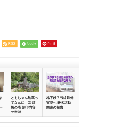
RSS
feedly
Pin it
ま
ともちゃん地蔵っ
地下鉄７号線延伸
てなぁに ⑤ 紅
実現へ 署名活動
ー
梅の塔 刻印内容
関連の報告
の実例