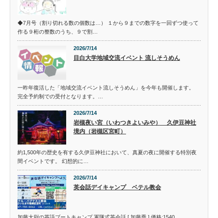
◆7月号（割り切れる数の個数は…） １から９までの数字を一回ずつ使って
作る９桁の整数のうち、９で割…
2026/7/14
目白大学地域交流イベント 流しそうめん
一昨年復活した「地域交流イベント流しそうめん」を今年も開催します。
完全予約制での受付となります。…
2026/7/14
岩槻夜い宮（いわつきよいみや） 久伊豆神社
境内（岩槻区宮町）
約1,500年の歴史を有する久伊豆神社において、真夏の夜に開催する特別夜
間イベントです。 幻想的に…
2026/7/14
英会話デイキャンプ ベテル教会
加藤大尉の英語ブートキャンプ 軍隊式英会話 [ 加藤喬 ] 価格:1540…