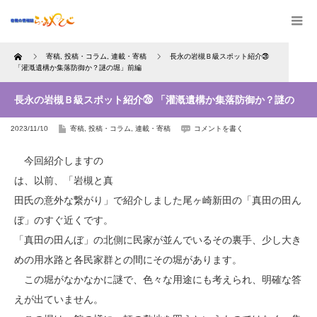
Home
寄稿
,
投稿・コラム
,
連載・寄稿
長永の岩槻Ｂ級スポット紹介㉖
「灌漑遺構か集落防御か？謎の堀」前編
長永の岩槻Ｂ級スポット紹介㉖ 「灌漑遺構か集落防御か？謎の
2023/11/10
寄稿
,
投稿・コラム
,
連載・寄稿
コメントを書く
堀」前編
今回紹介しますの
は、以前、「岩槻と真
田氏の意外な繋がり」で紹介しました尾ヶ崎新田の「真田の田ん
ぼ」のすぐ近くです。
「真田の田んぼ」の北側に民家が並んでいるその裏手、少し大き
めの用水路と各民家群との間にその堀があります。
この堀がなかなかに謎で、色々な用途にも考えられ、明確な答
えが出ていません。