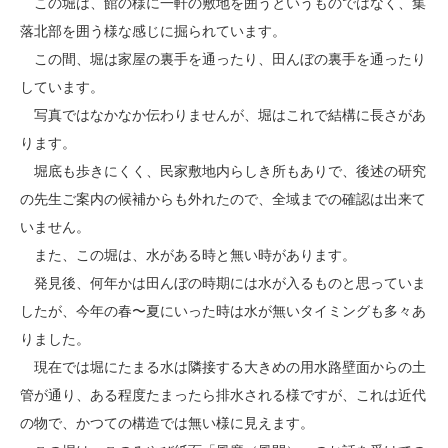
この堀は、館の様に一軒の敷地を囲うというものではなく、集
落北部を囲う様な感じに掘られています。
この間、堀は家屋の裏手を通ったり、田んぼの裏手を通ったり
しています。
写真ではなかなか伝わりませんが、堀はこれで結構に長さがあ
ります。
堀底も歩きにくく、民家敷地内らしき所もありで、後述の研究
の先生ご案内の候補からも外れたので、全域までの確認は出来て
いません。
また、この堀は、水がある時と無い時があります。
発見後、何年かは田んぼの時期には水が入るものと思っていま
したが、今年の春〜夏にいった時は水が無いタイミングも多々あ
りました。
現在では堀にたまる水は隣接する大きめの用水路壁面からの土
管が通り、ある程度たまったら排水される様ですが、これは近代
の物で、かつての構造では無い様に見えます。