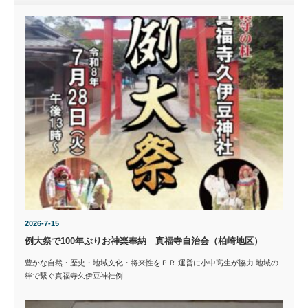
2026-7-15
例大祭で100年ぶりお神楽奉納 真福寺自治会（柏崎地区）
豊かな自然・歴史・地域文化・将来性をＰＲ 運営に小中高生が協力 地域の
絆で繋ぐ真福寺久伊豆神社例…