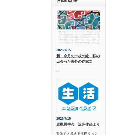
お勧め記事
2026/7/15
新・今月の一枚の絵 私の
出会った海外の作家➄
…
2026/7/15
岩槻川柳会 近詠作品より
緊張で ふるえる挨拶 やっと