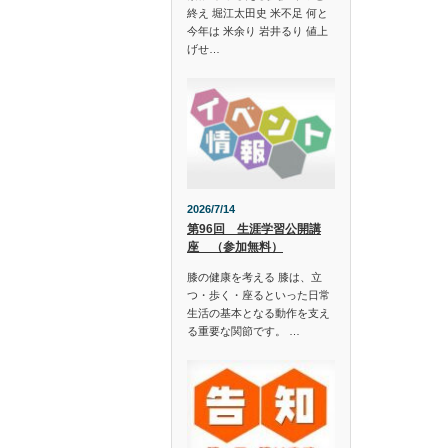
終え 堀江太田史 米不足 何と
今年は 米余り 岩井るり 値上
げせ…
2026/7/14
第96回 生涯学習公開講
座 （参加無料）
膝の健康を考える 膝は、立
つ・歩く・座るといった日常
生活の基本となる動作を支え
る重要な関節です。 …