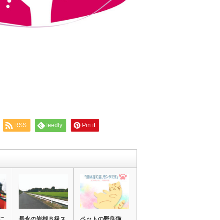
RSS
feedly
Pin it
に
長永の岩槻Ｂ級ス
ペットの野良猫、