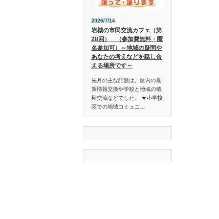
2026/7/14
岩槻の市民交流カフェ（第
28回） （参加費無料・匿
名参加可）～地域の疑問や
あなたの考えなどを話し合
える場所です～
先月の主な話題は、区内の最
新情報交換や学校と地域の積
極交流などでした。 ★小学校
区での地域コミュニ…