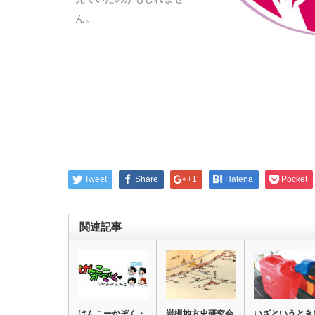
ん。
Tweet
Share
+1
Hatena
Pocket
関連記事
けんこーかぞく・
岩槻地方史研究会
いざというとき