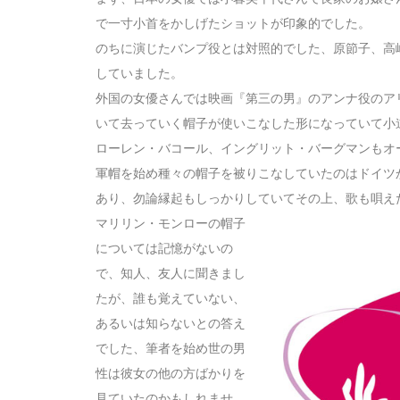
で一寸小首をかしげたショットが印象的でした。
のちに演じたバンプ役とは対照的でした、原節子、高
していました。
外国の女優さんでは映画『第三の男』のアンナ役のア
いて去っていく帽子が使いこなした形になっていて小
ローレン・バコール、イングリット・バーグマンもオ
軍帽を始め種々の帽子を被りこなしていたのはドイツ
あり、勿論縁起もしっかりしていてその上、歌も唄え
マリリン・モンローの帽子
については記憶がないの
で、知人、友人に聞きまし
たが、誰も覚えていない、
あるいは知らないとの答え
でした、筆者を始め世の男
性は彼女の他の方ばかりを
見ていたのかもしれませ