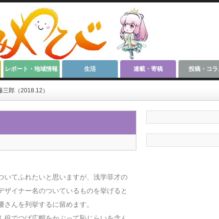
レポート・地域情報
生活
連載・寄稿
投稿・コラ
郎（2018.12）
ついてふれたいと思いますが、浅学菲才の
デザイナー名のついているものを挙げると
優さんを列挙するに留めます。
ん役でつば広帽をかぶって恥じらいを含ん