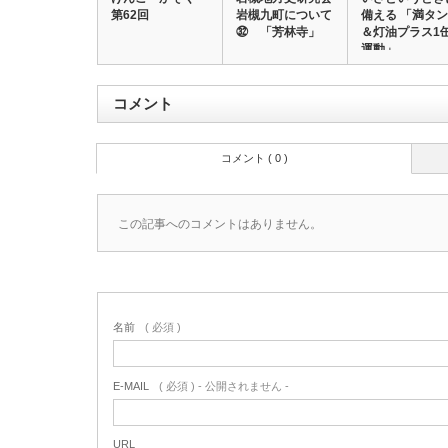
第62回
岩槻九町について
備える 「満タン
㉜ 「芳林寺」
＆灯油プラス1
運動」
コメント
コメント ( 0 )
この記事へのコメントはありません。
名前
( 必須 )
E-MAIL
( 必須 ) - 公開されません -
URL