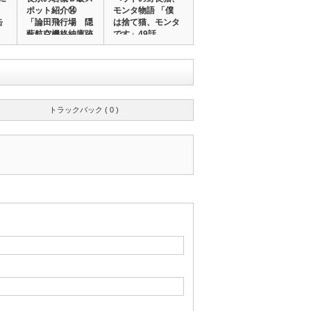
ポット紹介⑭
モンタ物語 「僕
缶
「論田飛行場 隠
は捨て猫、モンタ
蔽航空機格納庫跡
です」49話
へ…
トラックバック ( 0 )