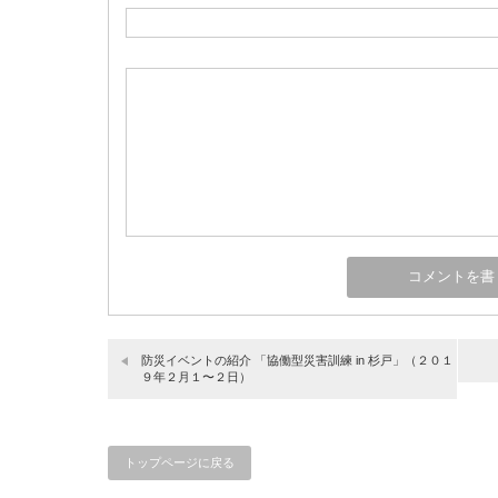
防災イベントの紹介 「協働型災害訓練 in 杉戸」（２０１
９年２月１〜２日）
トップページに戻る