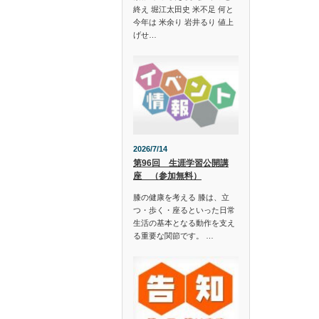
終え 堀江太田史 米不足 何と
今年は 米余り 岩井るり 値上
げせ…
2026/7/14
第96回 生涯学習公開講
座 （参加無料）
膝の健康を考える 膝は、立
つ・歩く・座るといった日常
生活の基本となる動作を支え
る重要な関節です。 …