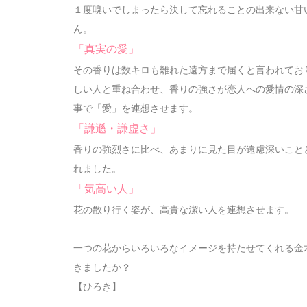
１度嗅いでしまったら決して忘れることの出来ない甘
ん。
「真実の愛」
その香りは数キロも離れた遠方まで届くと言われてお
しい人と重ね合わせ、香りの強さが恋人への愛情の深
事で「愛」を連想させます。
「謙遜・謙虚さ」
香りの強烈さに比べ、あまりに見た目が遠慮深いこと
れました。
「気高い人」
花の散り行く姿が、高貴な潔い人を連想させます。
一つの花からいろいろなイメージを持たせてくれる金
きましたか？
【ひろき】