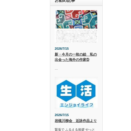
お勧め記事
2026/7/15
新・今月の一枚の絵 私の
出会った海外の作家➄
…
2026/7/15
岩槻川柳会 近詠作品より
緊張で ふるえる挨拶 やっと