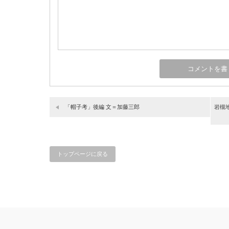
「帽子考」後編 文＝加藤三郎
岩槻
トップページに戻る