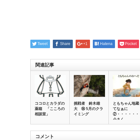
Tweet
Share
+1
Hatena
Pocket
関連記事
ココロとカラダの
挑戦者 鈴木雄
ともちゃん地蔵
薬箱 「こころの
大 ⑭ 5月のクラ
てなぁに
相談室」
イミング
②・・・・・・
小さく
コメント