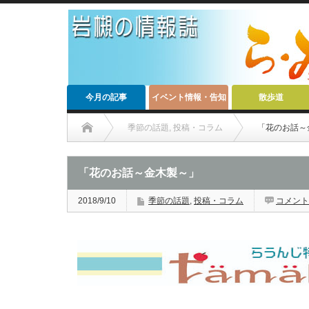
今月の記事
イベント情報・告知
散歩道
季節の話題
,
投稿・コラム
「花のお話～
「花のお話～金木製～」
2018/9/10
季節の話題
,
投稿・コラム
コメント