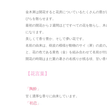
金木犀は開花すると花房についているたくさんの蕾が
びらを散らせます。
最初の開花から２週間ほどですべての花を散らし、木
になります。
美しくて香り豊か、そして儚い花です。
名前の由来は、樹皮の模様が動物のサイ（犀）の皮の
と、花の色である黄色（金）を組み合わせて名前が付
開花の時期はまだ夏の暑さの名残りが残る頃、甘い香
【花言葉】
「陶酔」
甘く濃厚な香りに由来しています。
「初恋」