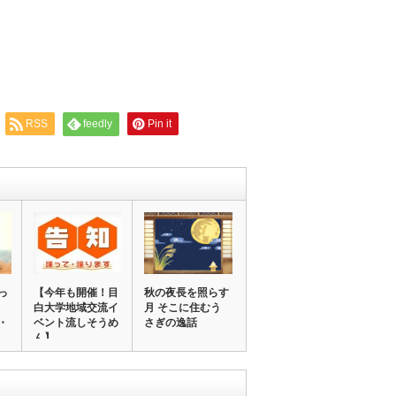
RSS
feedly
Pin it
っ
【今年も開催！目
秋の夜長を照らす
白大学地域交流イ
月 そこに住むう
・
ベント流しそうめ
さぎの逸話
ん】