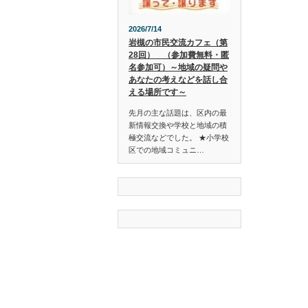
2026/7/14
岩槻の市民交流カフェ（第
28回） （参加費無料・匿
名参加可）～地域の疑問や
あなたの考えなどを話し合
える場所です～
先月の主な話題は、区内の最
新情報交換や学校と地域の積
極交流などでした。 ★小学校
区での地域コミュニ…