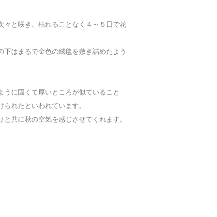
次々と咲き、枯れることなく４～５日で花
の下はまるで金色の絨毯を敷き詰めたよう
ように固くて厚いところが似ていること
けられたといわれています。
りと共に秋の空気を感じさせてくれます。