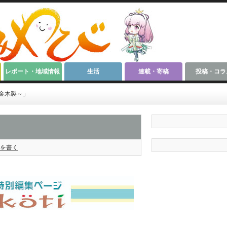
レポート・地域情報
生活
連載・寄稿
投稿・コラ
金木製～」
を書く