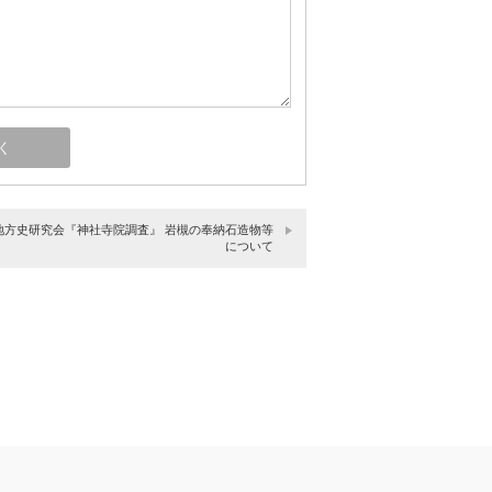
地方史研究会『神社寺院調査』 岩槻の奉納石造物等
について