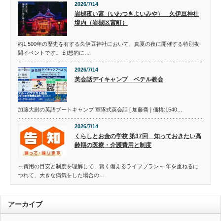
2026/7/14
岩槻夜い宮（いわつきよいみや） 久伊豆神社
境内（岩槻区宮町）
約1,500年の歴史を有する久伊豆神社において、真夏の夜に開催する特別夜
間イベントです。 幻想的に…
2026/7/14
英会話デイキャンプ ベテル教会
加藤大尉の英語ブートキャンプ 軍隊式英会話 [ 加藤喬 ] 価格:1540…
2026/7/14
くらしとお金の学校 第37回 知っておきたい高
齢期の医療・介護費用と制度
～費用の目安と制度を理解して、賢く備えるライフプラン～ 年を重ねるに
つれて、大きな病気をした場合の…
アーカイブ