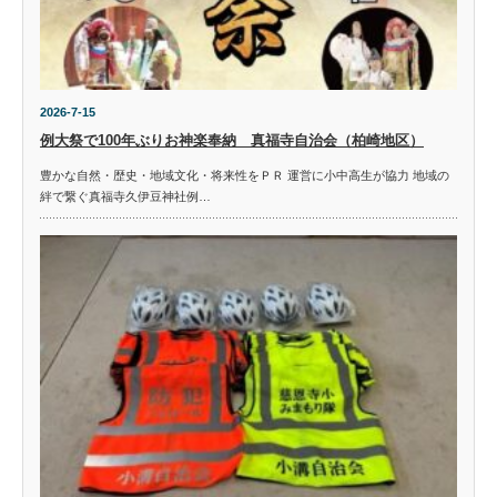
2026-7-15
例大祭で100年ぶりお神楽奉納 真福寺自治会（柏崎地区）
豊かな自然・歴史・地域文化・将来性をＰＲ 運営に小中高生が協力 地域の
絆で繋ぐ真福寺久伊豆神社例…