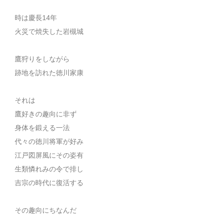
時は慶長14年
火災で焼失した岩槻城
鷹狩りをしながら
跡地を訪れた徳川家康
それは
鷹好きの趣向に非ず
身体を鍛える一法
代々の徳川将軍が好み
江戸図屏風にその姿有
生類憐れみの令で排し
吉宗の時代に復活する
その趣向にちなんだ