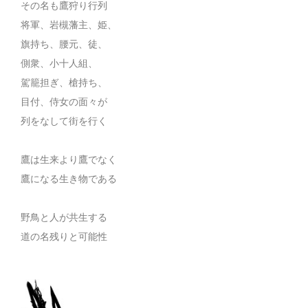
その名も鷹狩り行列
将軍、岩槻藩主、姫、
旗持ち、腰元、徒、
側衆、小十人組、
駕籠担ぎ、槍持ち、
目付、侍女の面々が
列をなして街を行く
鷹は生来より鷹でなく
鷹になる生き物である
野鳥と人が共生する
道の名残りと可能性