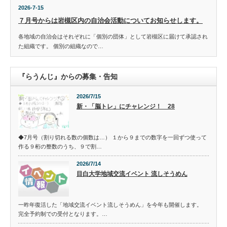
2026-7-15
７月号からは岩槻区内の自治会活動についてお知らせします。
各地域の自治会はそれぞれに「個別の団体」として岩槻区に届けて承認され
た組織です。 個別の組織なので…
『らうんじ』からの募集・告知
2026/7/15
新・「脳トレ」にチャレンジ！ 28
◆7月号（割り切れる数の個数は…） １から９までの数字を一回ずつ使って
作る９桁の整数のうち、９で割…
2026/7/14
目白大学地域交流イベント 流しそうめん
一昨年復活した「地域交流イベント流しそうめん」を今年も開催します。
完全予約制での受付となります。…