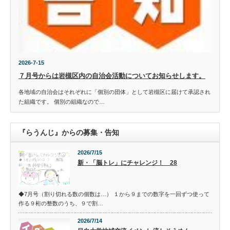
2026-7-15
７月号からは岩槻区内の自治会活動についてお知らせします。
各地域の自治会はそれぞれに「個別の団体」として岩槻区に届けて承認され
た組織です。 個別の組織なので…
『らうんじ』からの募集・告知
2026/7/15
新・「脳トレ」にチャレンジ！ 28
◆7月号（割り切れる数の個数は…） １から９までの数字を一回ずつ使って
作る９桁の整数のうち、９で割…
2026/7/14