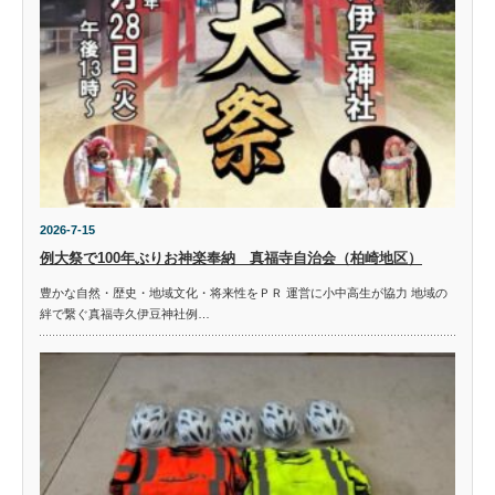
2026-7-15
例大祭で100年ぶりお神楽奉納 真福寺自治会（柏崎地区）
豊かな自然・歴史・地域文化・将来性をＰＲ 運営に小中高生が協力 地域の
絆で繋ぐ真福寺久伊豆神社例…