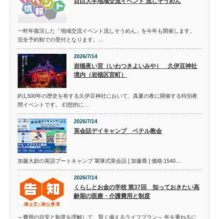
目白大学地域交流イベント 流しそうめん
一昨年復活した「地域交流イベント流しそうめん」を今年も開催します。
完全予約制での受付となります。…
2026/7/14
岩槻夜い宮（いわつきよいみや） 久伊豆神社
境内（岩槻区宮町）
約1,500年の歴史を有する久伊豆神社において、真夏の夜に開催する特別夜
間イベントです。 幻想的に…
2026/7/14
英会話デイキャンプ ベテル教会
加藤大尉の英語ブートキャンプ 軍隊式英会話 [ 加藤喬 ] 価格:1540…
2026/7/14
くらしとお金の学校 第37回 知っておきたい高
齢期の医療・介護費用と制度
～費用の目安と制度を理解して、賢く備えるライフプラン～ 年を重ねるに