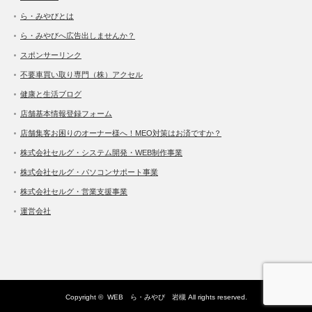
ら・みやびとは
ら・みやびへ広告出しませんか？
スポンサーリンク
不要車買い取り専門（株）アクセル
健康と生活ブログ
店舗基本情報登録フォーム
店舗集客お困りのオーナー様へ！MEO対策はお済ですか？
株式会社セルグ・システム開発・WEB制作事業
株式会社セルグ・パソコンサポート事業
株式会社セルグ・営業支援事業
運営会社
Copyright ©
WEB ら・みやび 岩槻
All rights reserved.