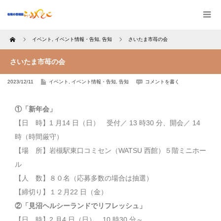
Home
イベント
,
イベント情報・告知
,
告知
さいたま市苺の会
さいたま市苺の会
2023/12/11
イベント
,
イベント情報・告知
,
告知
コメントを書く
①「新年会」
【日 時】1 月14 日（日） 受付／ 13 時30 分、開会／ 14
時（時間厳守）
【場 所】岩槻駅東口コミセン（WATSU 西館）５階ミニホー
ル
【人 数】８０名（応募多数の場合は抽選）
【締切り】１２月22 日（金）
②「見沼ヘルシーランドでリフレッシュ」
【日 時】2 月4 日（日） 10 時30 分～