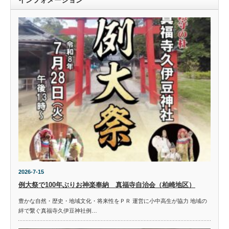
インフォメーション
2026-7-15
例大祭で100年ぶりお神楽奉納 真福寺自治会（柏崎地区）
豊かな自然・歴史・地域文化・将来性をＰＲ 運営に小中高生が協力 地域の
絆で繋ぐ真福寺久伊豆神社例…