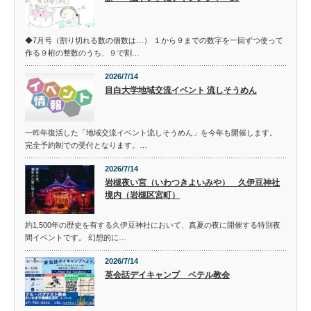
◆7月号（割り切れる数の個数は…） １から９までの数字を一回ずつ使って
作る９桁の整数のうち、９で割…
2026/7/14
目白大学地域交流イベント 流しそうめん
一昨年復活した「地域交流イベント流しそうめん」を今年も開催します。
完全予約制での受付となります。…
2026/7/14
岩槻夜い宮（いわつきよいみや） 久伊豆神社
境内（岩槻区宮町）
約1,500年の歴史を有する久伊豆神社において、真夏の夜に開催する特別夜
間イベントです。 幻想的に…
2026/7/14
英会話デイキャンプ ベテル教会