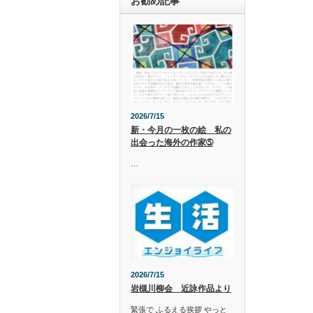
お勧め記事
2026/7/15
新・今月の一枚の絵 私の
出会った海外の作家➄
…
2026/7/15
岩槻川柳会 近詠作品より
緊張で ふるえる挨拶 やっと