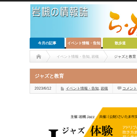
今月の記事
イベント情報・告知
散歩道
イベント情報・告知
,
岩槻
ジャズと教育
ジャズと教育
2023/6/12
イベント情報・告知
,
岩槻
コメント