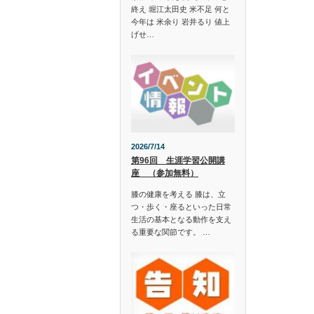
終え 堀江太田史 米不足 何と
今年は 米余り 岩井るり 値上
げせ…
2026/7/14
第96回 生涯学習公開講
座 （参加無料）
膝の健康を考える 膝は、立
つ・歩く・座るといった日常
生活の基本となる動作を支え
る重要な関節です。 …