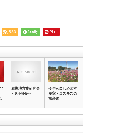
RSS
feedly
Pin it
だ
岩槻地方史研究会
今年も楽しめます
～9月例会～
鹿室・コスモスの
し
散歩道