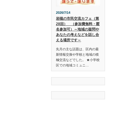
2026/7/14
岩槻の市民交流カフェ（第
28回） （参加費無料・匿
名参加可）～地域の疑問や
あなたの考えなどを話し合
える場所です～
先月の主な話題は、区内の最
新情報交換や学校と地域の積
極交流などでした。 ★小学校
区での地域コミュニ…