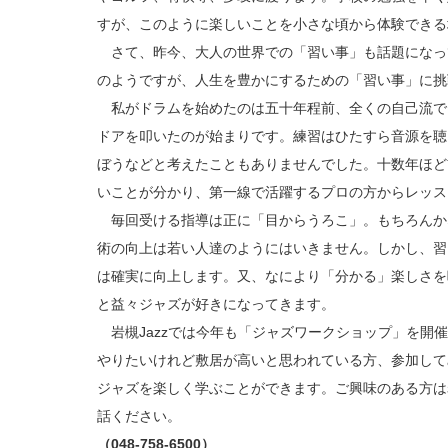
すが、このように楽しいことを小さな頃から体験できる
さて、昨今、大人の世界での「習い事」も話題になっ
のようですが、人生を豊かにするための「習い事」に挑
私がドラムを始めたのは五十年程前、全くの自己流で
ドアを叩いたのが始まりです。練習はひたすら音源を聴
ぼうなどと考えたこともありませんでした。十数年ほど
いことが分かり、第一線で活躍するプロの方からレッス
毎回受ける指導は正に「目からうろこ」。もちろんか
術の向上は若い人達のようにはいきません。しかし、習
は確実に向上します。又、なにより「分かる」楽しさを
と益々ジャズが好きになってきます。
岩槻Jazzでは今年も「ジャズワークショップ」を開
やりたいけれど敷居が高いと思われている方、参加して
ジャズを楽しく学ぶことができます。ご興味のある方は
話ください。
（048-758-6500）