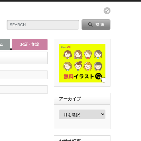
ム
お店・施設
アーカイブ
ア
ー
カ
イ
ブ