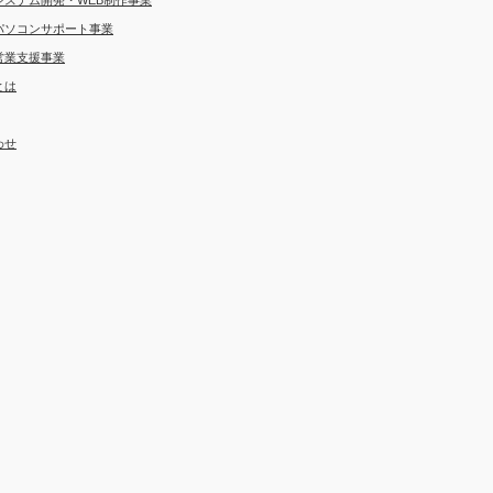
システム開発・WEB制作事業
パソコンサポート事業
営業支援事業
とは
わせ