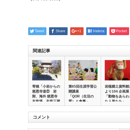
Tweet
Share
+1
Hatena
Pocket
関連記事
寄稿「小岩からの
第65回生涯学習公
岩槻郷土資料館
慈恩寺道㉑ 岩
開講座
より104 企画展
附、海外 慈恩寺
「QOR（生活の
「動物をあらわ
玄奘塔 玄奘三蔵
質）と食事」
た人形たち」…
霊…
コメント