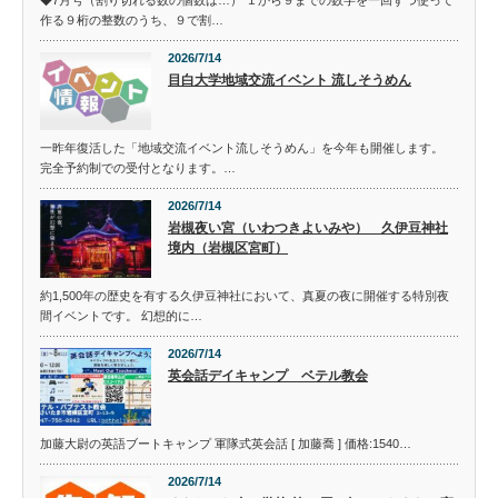
◆7月号（割り切れる数の個数は…） １から９までの数字を一回ずつ使って
作る９桁の整数のうち、９で割…
2026/7/14
目白大学地域交流イベント 流しそうめん
一昨年復活した「地域交流イベント流しそうめん」を今年も開催します。
完全予約制での受付となります。…
2026/7/14
岩槻夜い宮（いわつきよいみや） 久伊豆神社
境内（岩槻区宮町）
約1,500年の歴史を有する久伊豆神社において、真夏の夜に開催する特別夜
間イベントです。 幻想的に…
2026/7/14
英会話デイキャンプ ベテル教会
加藤大尉の英語ブートキャンプ 軍隊式英会話 [ 加藤喬 ] 価格:1540…
2026/7/14