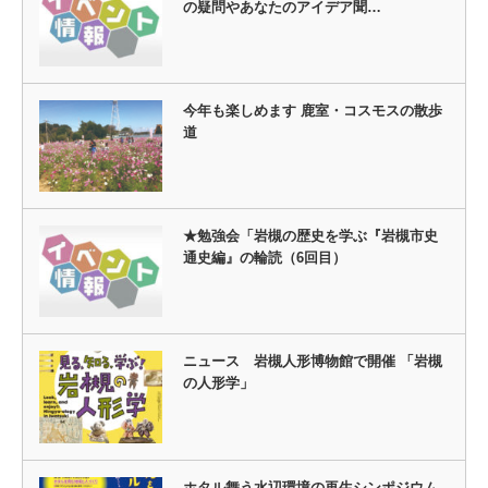
の疑問やあなたのアイデア聞…
今年も楽しめます 鹿室・コスモスの散歩
道
★勉強会「岩槻の歴史を学ぶ『岩槻市史
通史編』の輪読（6回目）
ニュース 岩槻人形博物館で開催 「岩槻
の人形学」
ホタル舞う水辺環境の再生シンポジウム