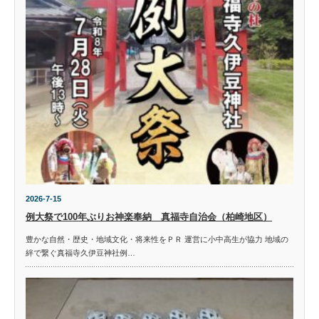
2026-7-15
例大祭で100年ぶりお神楽奉納 真福寺自治会（柏崎地区）
豊かな自然・歴史・地域文化・将来性をＰＲ 運営に小中高生が協力 地域の
絆で繋ぐ真福寺久伊豆神社例…