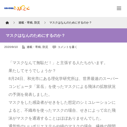
Home
連載・寄稿
,
防災
マスクはなんのためにするのか？
マスクはなんのためにするのか？
2020/9/10
連載・寄稿
,
防災
コメントを書く
「マスクなんて無駄だ！」と主張する人たちがいます。
果たしてそうでしょうか？
8月24日、和光市にある理化学研究所は、世界最速のスーパー
コンピュータ「富岳」を使ったマスクによる飛沫の拡散状況
の予測を発表しました。
マスクをした感染者がせきをした想定のシミユレーションに
よると、不織布を使ったマスクの場合、せきによって出た飛
沫がマスクを通過することはほぼありませんでした。
通気性のいいポリエステルや綿のマスクの場合、繊維の隙間