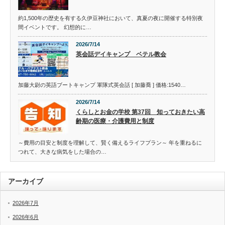
約1,500年の歴史を有する久伊豆神社において、真夏の夜に開催する特別夜
間イベントです。 幻想的に…
2026/7/14
英会話デイキャンプ ベテル教会
加藤大尉の英語ブートキャンプ 軍隊式英会話 [ 加藤喬 ] 価格:1540…
2026/7/14
くらしとお金の学校 第37回 知っておきたい高
齢期の医療・介護費用と制度
～費用の目安と制度を理解して、賢く備えるライフプラン～ 年を重ねるに
つれて、大きな病気をした場合の…
アーカイブ
2026年7月
2026年6月