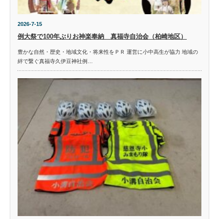
2026-7-15
例大祭で100年ぶりお神楽奉納 真福寺自治会（柏崎地区）
豊かな自然・歴史・地域文化・将来性をＰＲ 運営に小中高生が協力 地域の
絆で繋ぐ真福寺久伊豆神社例…