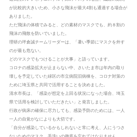
が比較的大きいため、小さな飛沫が最大4割も通過する場合が
ありました。
ただ飛沫の体積でみると、どの素材のマスクでも、約８割の
飛沫の飛散を防いでいました。
理研の坪倉誠チームリーダーは、「暑い季節にマスクを外す
のが最も危ない。
どのマスクでもつけることが大事」と語っています。
コロナの感染拡大が止まらない中、さいたま市は年内の取り
壊しを予定していた緑区の市立病院旧病棟を、コロナ対策の
ために埼玉県と共同で活用することを決めました。
清水市長は、「感染が想定を上回る状況になった場合、埼玉
県で活用を検討していただきたい」と発言しました。
行政が病床の確保に尽力しても、感染予防のためには、一人
一人の自覚がなによりも大切です。
「自分が感染しているかもしれないと常に考え、人にうつさ
ないためのマスク、手洗いの徹底を忘れてはなりません。