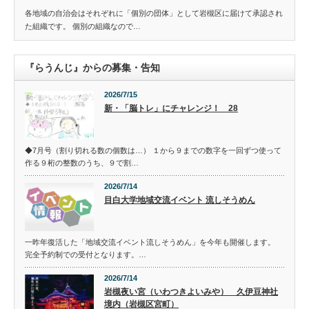
各地域の自治会はそれぞれに「個別の団体」として岩槻区に届けて承認され
た組織です。 個別の組織なので…
『らうんじ』からの募集・告知
2026/7/15
新・「脳トレ」にチャレンジ！ 28
◆7月号（割り切れる数の個数は…） １から９までの数字を一回ずつ使って
作る９桁の整数のうち、９で割…
2026/7/14
目白大学地域交流イベント 流しそうめん
一昨年復活した「地域交流イベント流しそうめん」を今年も開催します。
完全予約制での受付となります。…
2026/7/14
岩槻夜い宮（いわつきよいみや） 久伊豆神社
境内（岩槻区宮町）