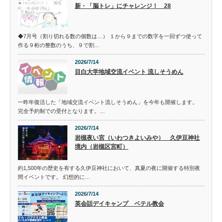
新・「脳トレ」にチャレンジ！ 28
◆7月号（割り切れる数の個数は…） １から９までの数字を一回ずつ使って
作る９桁の整数のうち、９で割…
2026/7/14
目白大学地域交流イベント 流しそうめん
一昨年復活した「地域交流イベント流しそうめん」を今年も開催します。
完全予約制での受付となります。…
2026/7/14
岩槻夜い宮（いわつきよいみや） 久伊豆神社
境内（岩槻区宮町）
約1,500年の歴史を有する久伊豆神社において、真夏の夜に開催する特別夜
間イベントです。 幻想的に…
2026/7/14
英会話デイキャンプ ベテル教会