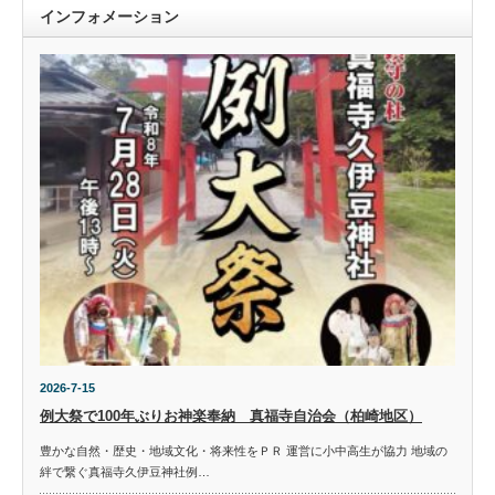
インフォメーション
2026-7-15
例大祭で100年ぶりお神楽奉納 真福寺自治会（柏崎地区）
豊かな自然・歴史・地域文化・将来性をＰＲ 運営に小中高生が協力 地域の
絆で繋ぐ真福寺久伊豆神社例…