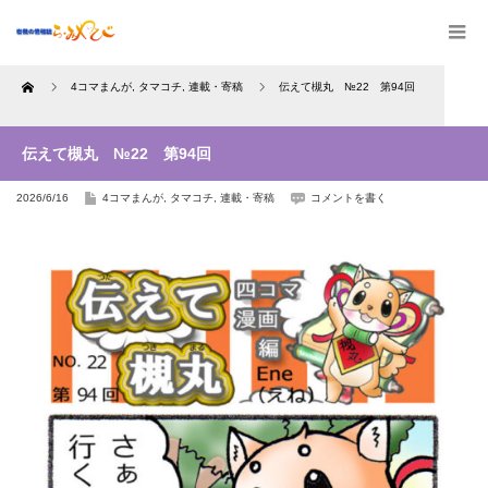
Home
4コマまんが
,
タマコチ
,
連載・寄稿
伝えて槻丸 №22 第94回
伝えて槻丸 №22 第94回
2026/6/16
4コマまんが
,
タマコチ
,
連載・寄稿
コメントを書く