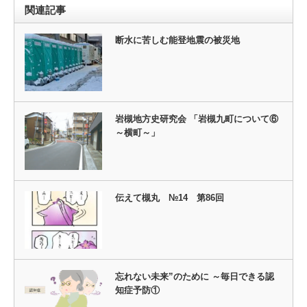
関連記事
断水に苦しむ能登地震の被災地
岩槻地方史研究会 「岩槻九町について⑥
～横町～」
伝えて槻丸 №14 第86回
忘れない未来”のために ～毎日できる認
知症予防①