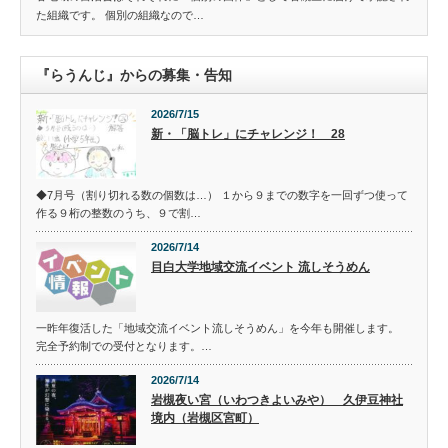
た組織です。 個別の組織なので…
『らうんじ』からの募集・告知
2026/7/15
新・「脳トレ」にチャレンジ！ 28
◆7月号（割り切れる数の個数は…） １から９までの数字を一回ずつ使って
作る９桁の整数のうち、９で割…
2026/7/14
目白大学地域交流イベント 流しそうめん
一昨年復活した「地域交流イベント流しそうめん」を今年も開催します。
完全予約制での受付となります。…
2026/7/14
岩槻夜い宮（いわつきよいみや） 久伊豆神社
境内（岩槻区宮町）