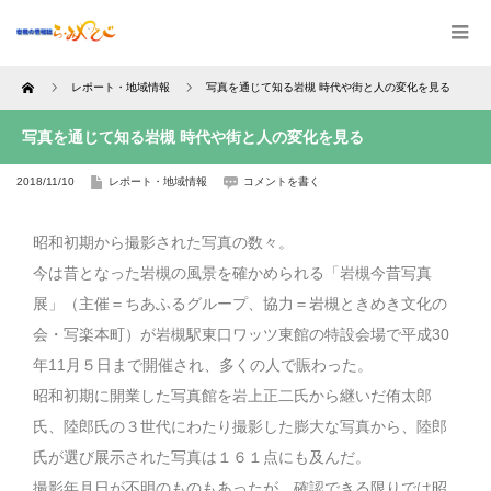
Home
レポート・地域情報
写真を通じて知る岩槻 時代や街と人の変化を見る
写真を通じて知る岩槻 時代や街と人の変化を見る
2018/11/10
レポート・地域情報
コメントを書く
昭和初期から撮影された写真の数々。
今は昔となった岩槻の風景を確かめられる「岩槻今昔写真
展」（主催＝ちあふるグループ、協力＝岩槻ときめき文化の
会・写楽本町）が岩槻駅東口ワッツ東館の特設会場で平成30
年11月５日まで開催され、多くの人で賑わった。
昭和初期に開業した写真館を岩上正二氏から継いだ侑太郎
氏、陸郎氏の３世代にわたり撮影した膨大な写真から、陸郎
氏が選び展示された写真は１６１点にも及んだ。
撮影年月日が不明のものもあったが、確認できる限りでは昭