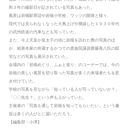
和３年の撮影日が記されている写真もあった。
風景は岩槻駅周辺や岩槻小学校、ワッツの開発と様々。
現代では見られなくなった大凧上げや廃線した１９３０年代
の武州鉄道の汽車なども写っていた。
また、今上天皇が皇太子の頃に岩槻を訪れた際の写真のほ
か、紙善本家の所蔵するかつての貴族院議員齋藤善八氏の邸
宅などの写真も展示されていた。
会場内の「岩槻めぐり、ふぉと巡り」のコーナーでは、今の
岩槻の美しい風景を切り取った写真が多くの来場者たちを惹
き付けていた。
学校の写真を見ながら「知っている人が写っていないか？」
「〇〇先生？」という声も上がっていた。
主催者の「写真を通して岩槻を知ってもらいたい」という趣
旨は多くの人びとに届いただろう。
【編集部・小澤】