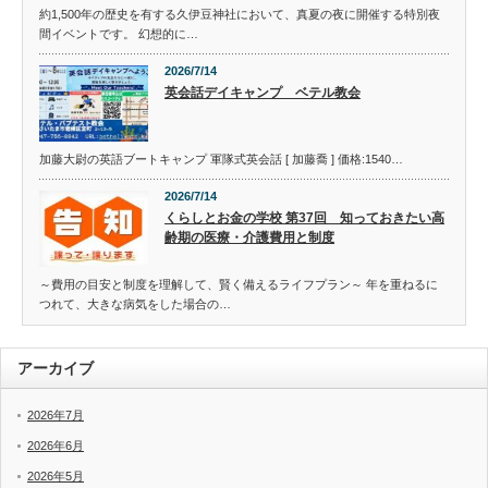
約1,500年の歴史を有する久伊豆神社において、真夏の夜に開催する特別夜
間イベントです。 幻想的に…
2026/7/14
英会話デイキャンプ ベテル教会
加藤大尉の英語ブートキャンプ 軍隊式英会話 [ 加藤喬 ] 価格:1540…
2026/7/14
くらしとお金の学校 第37回 知っておきたい高
齢期の医療・介護費用と制度
～費用の目安と制度を理解して、賢く備えるライフプラン～ 年を重ねるに
つれて、大きな病気をした場合の…
アーカイブ
2026年7月
2026年6月
2026年5月