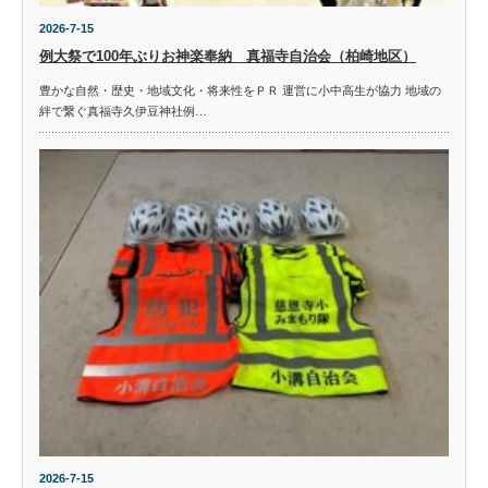
2026-7-15
例大祭で100年ぶりお神楽奉納 真福寺自治会（柏崎地区）
豊かな自然・歴史・地域文化・将来性をＰＲ 運営に小中高生が協力 地域の
絆で繋ぐ真福寺久伊豆神社例…
2026-7-15