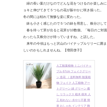
緑の長い葉だけなのでどんな花をつけるのか楽しみに
ョキと伸びてきて５つもの花が賑やかに咲き揃った。
冬の間には枯れて無惨な姿に変わった。
鉢も小さく感じたので５つの鉢を用意し、株分けして
春を待って芽が出ると花芽が10数個。「毎日のご対
わったら又株分けが待っていますね、と話した。
来年の今頃はもっと沢山のパイナップルリリーに囲ま
しいのかもしれませんね。【増田啓子】
人工観葉植物 ミニパイナッ
プル 67cm フェイクグリー
ン 造花 （ 送料無料 観葉植
物 フェイク 人工植物 アー
トグリーン 緑 グリーン 癒
し リラックス 植木 樹木 人
工 枯れない 水やり不要 簡
単 おしゃれ インテリア 飾