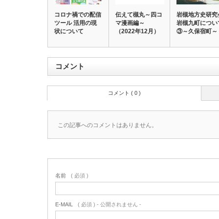
コロナ禍での配信
伝えて槻丸～四コ
岩槻地方史研究
ツール 活用の現
マ漫画編～
岩槻九町につい
状について
（2022年12月）
③～久保宿町～
コメント
コメント ( 0 )
この記事へのコメントはありません。
名前
( 必須 )
E-MAIL
( 必須 ) - 公開されません -