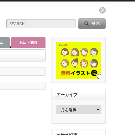
ム
お店・施設
アーカイブ
ア
ー
カ
イ
ブ