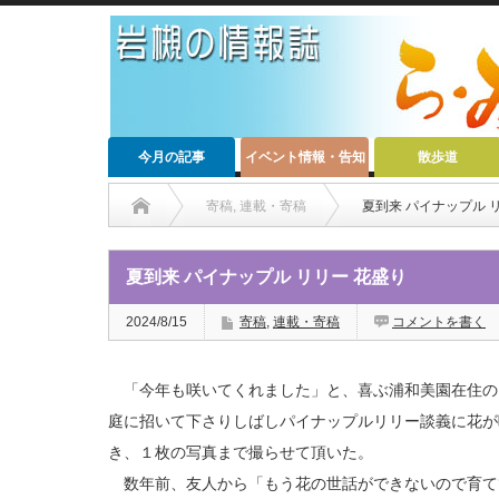
今月の記事
イベント情報・告知
散歩道
寄稿
,
連載・寄稿
夏到来 パイナップル 
夏到来 パイナップル リリー 花盛り
2024/8/15
寄稿
,
連載・寄稿
コメントを書く
「今年も咲いてくれました」と、喜ぶ浦和美園在住の
庭に招いて下さりしばしパイナップルリリー談義に花が
き、１枚の写真まで撮らせて頂いた。
数年前、友人から「もう花の世話ができないので育て