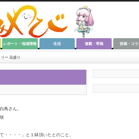
レポート・地域情報
生活
連載・寄稿
投稿・コラ
リリー 花盛り
白鳥さん。
咲
て・・・・」と１鉢頂いたとのこと。