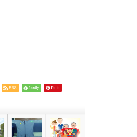
RSS
feedly
Pin it