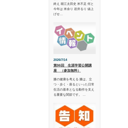
終え 堀江太田史 米不足 何と
今年は 米余り 岩井るり 値上
げせ…
2026/7/14
第96回 生涯学習公開講
座 （参加無料）
膝の健康を考える 膝は、立
つ・歩く・座るといった日常
生活の基本となる動作を支え
る重要な関節です。 …