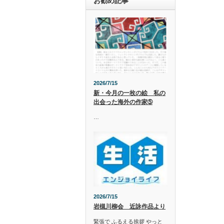
お勧め記事
2026/7/15
新・今月の一枚の絵 私の
出会った海外の作家➄
…
2026/7/15
岩槻川柳会 近詠作品より
緊張で ふるえる挨拶 やっと