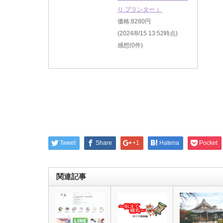
り プランター ）
価格:8280円
(2024/8/15 13:52時点)
感想(0件)
Tweet
Share
+1
Hatena
Pocket
関連記事