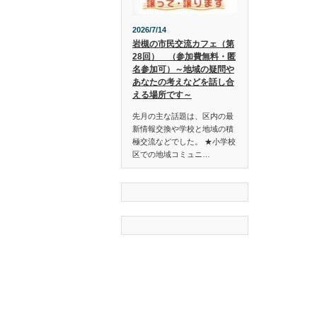
2026/7/14
岩槻の市民交流カフェ（第
28回） （参加費無料・匿
名参加可）～地域の疑問や
あなたの考えなどを話し合
える場所です～
先月の主な話題は、区内の最
新情報交換や学校と地域の積
極交流などでした。 ★小学校
区での地域コミュニ…