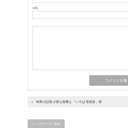
URL
戦争の記憶 が残る貴重な 「いろは 歌留多」⑨
トップページに戻る