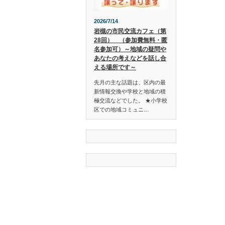
2026/7/14
岩槻の市民交流カフェ（第
28回） （参加費無料・匿
名参加可）～地域の疑問や
あなたの考えなどを話し合
える場所です～
先月の主な話題は、区内の最
新情報交換や学校と地域の積
極交流などでした。 ★小学校
区での地域コミュニ…