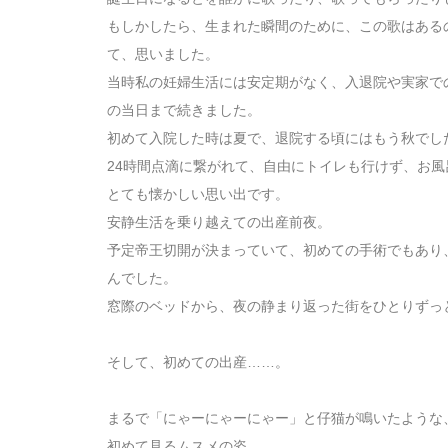
もしかしたら、生まれた瞬間のために、この歌はある
て、思いました。
当時私の妊婦生活には安定期がなく、入退院や実家で
の当日まで続きました。
初めて入院した時は夏で、退院する頃にはもう秋でし
24時間点滴に繋がれて、自由にトイレも行けず、お
とても懐かしい思い出です。
安静生活を乗り越えての出産前夜。
予定帝王切開が決まっていて、初めての手術でもあり
んでした。
窓際のベッドから、夜の静まり返った街をひとりずっ
そして、初めての出産……。
まるで「にゃーにゃーにゃー」と仔猫が鳴いたような
初めて見るムスメの姿。