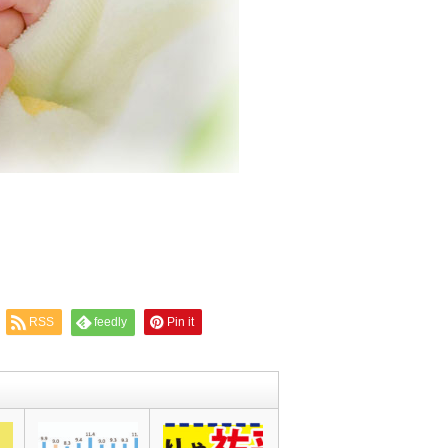
RSS
feedly
Pin it