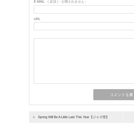
E-MAIL
( 必須 ) - 公開されません -
URL
Spring Will Be A Little Late This Year【ジャズ壱】