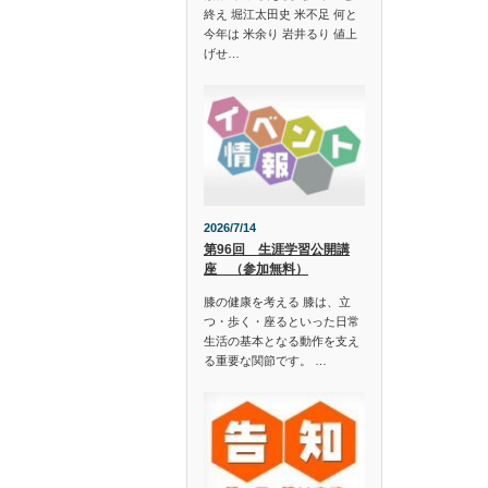
終え 堀江太田史 米不足 何と
今年は 米余り 岩井るり 値上
げせ…
2026/7/14
第96回 生涯学習公開講
座 （参加無料）
膝の健康を考える 膝は、立
つ・歩く・座るといった日常
生活の基本となる動作を支え
る重要な関節です。 …