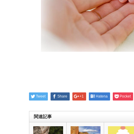
Tweet
Share
+1
Hatena
Pocket
関連記事