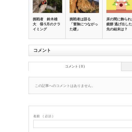
挑戦者 鈴木雄
挑戦者は語る
床の間に飾られ
大 ⑭ 5月のクラ
「冒険につながっ
鏡餅 逃げ出した
イミング
た礎」
先の結末は？
コメント
コメント ( 0 )
この記事へのコメントはありません。
名前
( 必須 )