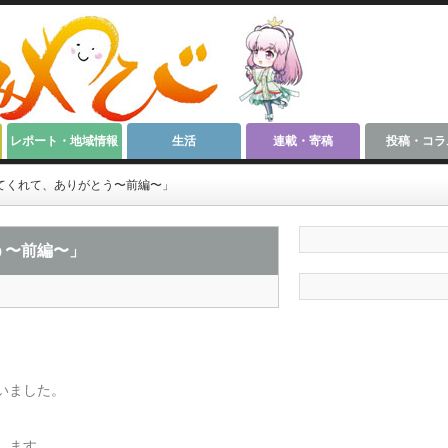
レポート・地域情報
生活
連載・寄稿
投稿・コラ
てくれて、ありがとう〜前編〜」
う〜前編〜」
。
いました。
します。