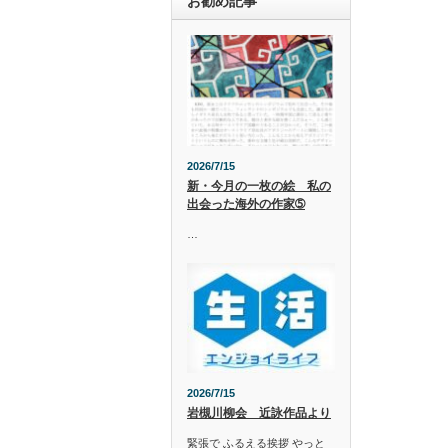
お勧め記事
2026/7/15
新・今月の一枚の絵 私の
出会った海外の作家➄
…
2026/7/15
岩槻川柳会 近詠作品より
緊張で ふるえる挨拶 やっと