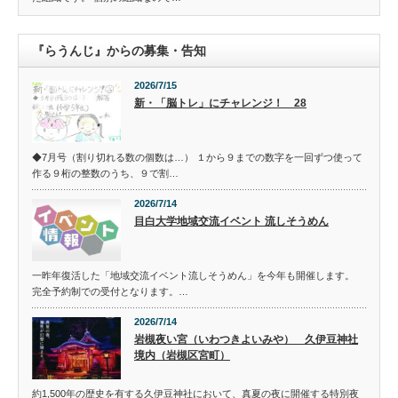
『らうんじ』からの募集・告知
2026/7/15
新・「脳トレ」にチャレンジ！ 28
◆7月号（割り切れる数の個数は…） １から９までの数字を一回ずつ使って
作る９桁の整数のうち、９で割…
2026/7/14
目白大学地域交流イベント 流しそうめん
一昨年復活した「地域交流イベント流しそうめん」を今年も開催します。
完全予約制での受付となります。…
2026/7/14
岩槻夜い宮（いわつきよいみや） 久伊豆神社
境内（岩槻区宮町）
約1,500年の歴史を有する久伊豆神社において、真夏の夜に開催する特別夜