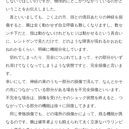
しないでほしいのですが、物理的にどこがつながっているのかと
いうことをお伝えしました。
首といいましても、ごく上の方、頭との境目あたりの神経を損
傷すると、腕は全く動かせず自立呼吸も難しくなりますし、数セ
ンチ下だと、指は動かないけれどもヒジは動かせるという具合い
に、レントゲンで見ただけで、どのような障害が現れるかおおむ
ねわかるくらい、明確に機能分化しています。
切れてしまったり、完全につぶれてしまって、その部分がいず
れ溶けてなくなってしまうような状態ですと、完全損傷と言いま
す。
幸いにして、神経の束のうち一部分の損傷で済んで、なんとかそ
の先につながっている部分がある場合を不完全損傷といいます。
不完全な場合は、損傷を受けたそのショック状態を終えると、つ
ながっている部分の機能は徐々に回復してきます。
同じ脊髄損傷でも、どの場所の損傷かによって、残る機能が異
なるのです。腕は健常者よりも鍛えられて太く立派なパラリンピ