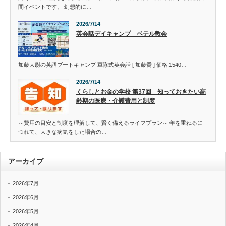
間イベントです。 幻想的に…
2026/7/14
英会話デイキャンプ ベテル教会
加藤大尉の英語ブートキャンプ 軍隊式英会話 [ 加藤喬 ] 価格:1540…
2026/7/14
くらしとお金の学校 第37回 知っておきたい高
齢期の医療・介護費用と制度
～費用の目安と制度を理解して、賢く備えるライフプラン～ 年を重ねるに
つれて、大きな病気をした場合の…
アーカイブ
2026年7月
2026年6月
2026年5月
2026年4月