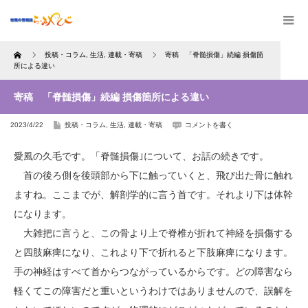
Home
投稿・コラム
,
生活
,
連載・寄稿
寄稿 「脊髄損傷」続編 損傷箇
所による違い
寄稿 「脊髄損傷」続編 損傷箇所による違い
2023/4/22
投稿・コラム
,
生活
,
連載・寄稿
コメントを書く
愛風の久毛です。「脊髄損傷｣について、お話の続きです。
首の後ろ側を後頭部から下に触っていくと、飛び出た骨に触れ
ますね。ここまでが、解剖学的に言う首です。それより下は体幹
になります。
大雑把に言うと、この骨より上で脊椎が折れて神経を損傷する
と四肢麻痺になり、これより下で折れると下肢麻痺になります。
手の神経はすべて首からつながっているからです。どの障害なら
軽くてこの障害だと重いというわけではありませんので、誤解を