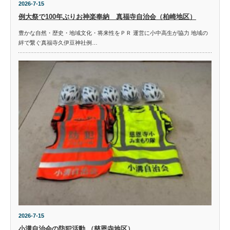
2026-7-15
例大祭で100年ぶりお神楽奉納 真福寺自治会（柏崎地区）
豊かな自然・歴史・地域文化・将来性をＰＲ 運営に小中高生が協力 地域の
絆で繋ぐ真福寺久伊豆神社例…
2026-7-15
小溝自治会の防犯活動 （慈恩寺地区）