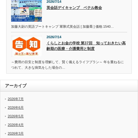
2026/7/14
英会話デイキャンプ ベテル教会
加藤大尉の英語ブートキャンプ 軍隊式英会話 [ 加藤喬 ] 価格:1540…
2026/7/14
くらしとお金の学校 第37回 知っておきたい高
齢期の医療・介護費用と制度
～費用の目安と制度を理解して、賢く備えるライフプラン～ 年を重ねるに
つれて、大きな病気をした場合の…
アーカイブ
2026年7月
2026年6月
2026年5月
2026年4月
2026年3月