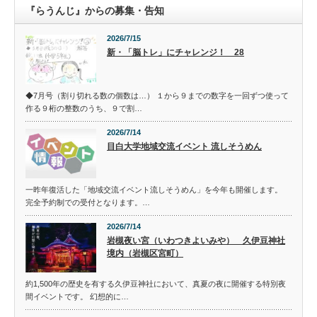
『らうんじ』からの募集・告知
2026/7/15
新・「脳トレ」にチャレンジ！ 28
◆7月号（割り切れる数の個数は…） １から９までの数字を一回ずつ使って
作る９桁の整数のうち、９で割…
2026/7/14
目白大学地域交流イベント 流しそうめん
一昨年復活した「地域交流イベント流しそうめん」を今年も開催します。
完全予約制での受付となります。…
2026/7/14
岩槻夜い宮（いわつきよいみや） 久伊豆神社
境内（岩槻区宮町）
約1,500年の歴史を有する久伊豆神社において、真夏の夜に開催する特別夜
間イベントです。 幻想的に…