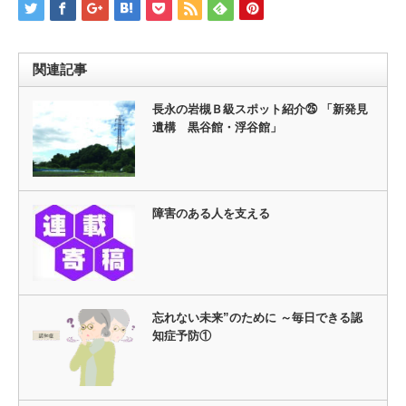
関連記事
長永の岩槻Ｂ級スポット紹介㉕ 「新発見
遺構 黒谷館・浮谷館」
障害のある人を支える
忘れない未来”のために ～毎日できる認
知症予防①