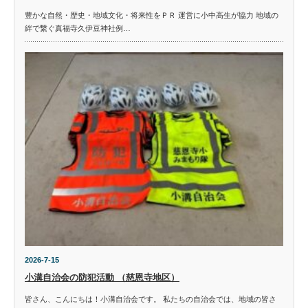
豊かな自然・歴史・地域文化・将来性をＰＲ 運営に小中高生が協力 地域の
絆で繋ぐ真福寺久伊豆神社例…
2026-7-15
小溝自治会の防犯活動 （慈恩寺地区）
皆さん、こんにちは！小溝自治会です。 私たちの自治会では、地域の皆さ