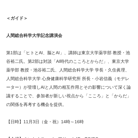
＜ガイド＞
人間総合科学大学記念講演会
第1部は「ヒトとAI、脳とAI」、講師は東京大学薬学部 教授・池
谷裕二氏。第2部は対談「AI時代のこころとからだ」、東京大学
薬学部 教授・池谷裕二氏、人間総合科学大学 学長・久住眞理、
人間総合科学大学 心身健康科学研究所 所長・小岩信義（モデレ
ーター）が登壇しAIと人間の相互作用とその影響について深く論
議することで、参加者が新しい視点から「こころ」と「からだ」
の関係を再考する機会を提供。
【日時】11月3日（金・祝）14時～16時