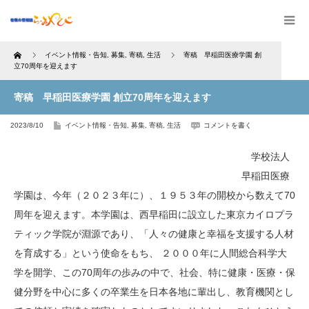
Home
イベント情報・告知
,
募集
,
寄稿
,
生活
寄稿 早稲田医療学園 創
立70周年を迎えます
寄稿 早稲田医療学園 創立70周年を迎えます
2023/8/10
イベント情報・告知
,
募集
,
寄稿
,
生活
コメントを書く
学校法人
早稲田医療
学園は、今年（２０２３年に）、１９５３年の開校から数えて70
周年を迎えます。本学園は、西早稲田に設立した東京カイロプラ
ティック学院が淵源であり、「人々の健康と幸福を支援する人材
を育成する」という使命をもち、 ２０００年に人間総合科学大
学を開学、この70周年の歩みの中で、社会、特に健康・医療・保
健分野を中心に多くの卒業生を日本各地に輩出し、教育機関とし