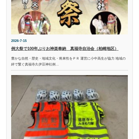
2026-7-15
例大祭で100年ぶりお神楽奉納 真福寺自治会（柏崎地区）
豊かな自然・歴史・地域文化・将来性をＰＲ 運営に小中高生が協力 地域の
絆で繋ぐ真福寺久伊豆神社例…