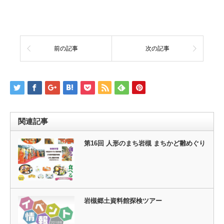
前の記事
次の記事
関連記事
第16回 人形のまち岩槻 まちかど雛めぐり
岩槻郷土資料館探検ツアー