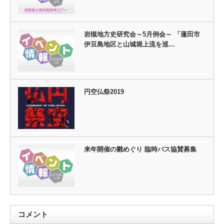
岩槻地方史研究会～5月例会～ 「蓮田市
伊豆島地区と山城堀上流を巡…
​円空仏祭2019
来年開催の雛めぐり 臨時バス協賛募集
コメント