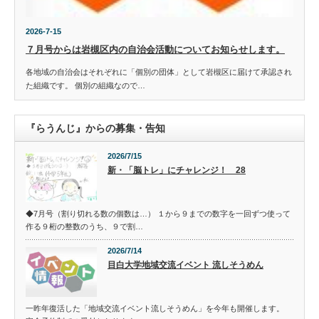
2026-7-15
７月号からは岩槻区内の自治会活動についてお知らせします。
各地域の自治会はそれぞれに「個別の団体」として岩槻区に届けて承認され
た組織です。 個別の組織なので…
『らうんじ』からの募集・告知
2026/7/15
新・「脳トレ」にチャレンジ！ 28
◆7月号（割り切れる数の個数は…） １から９までの数字を一回ずつ使って
作る９桁の整数のうち、９で割…
2026/7/14
目白大学地域交流イベント 流しそうめん
一昨年復活した「地域交流イベント流しそうめん」を今年も開催します。