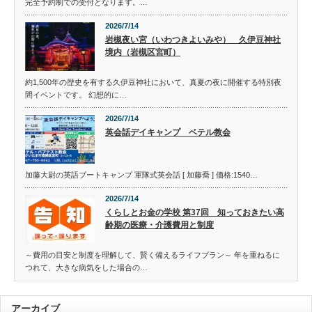
完全予約制での受付となります。…
2026/7/14
岩槻夜い宮（いわつきよいみや） 久伊豆神社
境内（岩槻区宮町）
約1,500年の歴史を有する久伊豆神社において、真夏の夜に開催する特別夜
間イベントです。 幻想的に…
2026/7/14
英会話デイキャンプ ベテル教会
加藤大尉の英語ブートキャンプ 軍隊式英会話 [ 加藤喬 ] 価格:1540…
2026/7/14
くらしとお金の学校 第37回 知っておきたい高
齢期の医療・介護費用と制度
～費用の目安と制度を理解して、賢く備えるライフプラン～ 年を重ねるに
つれて、大きな病気をした場合の…
アーカイブ