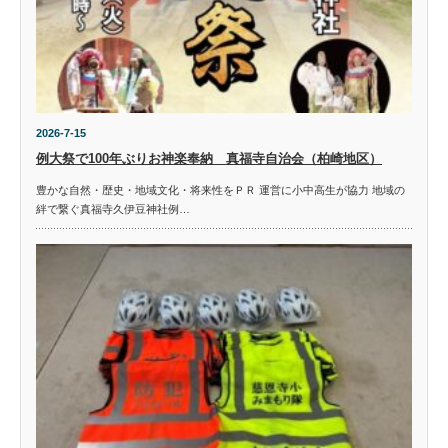
2026-7-15
例大祭で100年ぶりお神楽奉納 真福寺自治会（柏崎地区）
豊かな自然・歴史・地域文化・将来性をＰＲ 運営に小中高生が協力 地域の
絆で繋ぐ真福寺久伊豆神社例…