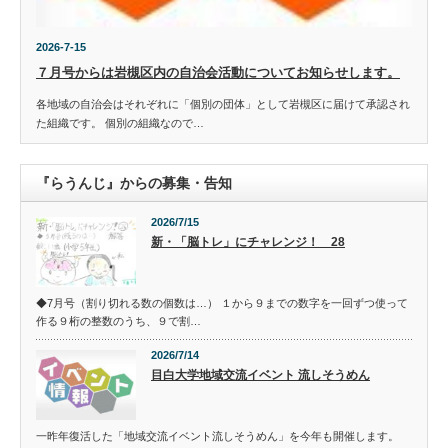
2026-7-15
７月号からは岩槻区内の自治会活動についてお知らせします。
各地域の自治会はそれぞれに「個別の団体」として岩槻区に届けて承認され
た組織です。 個別の組織なので…
『らうんじ』からの募集・告知
2026/7/15
新・「脳トレ」にチャレンジ！ 28
◆7月号（割り切れる数の個数は…） １から９までの数字を一回ずつ使って
作る９桁の整数のうち、９で割…
2026/7/14
目白大学地域交流イベント 流しそうめん
一昨年復活した「地域交流イベント流しそうめん」を今年も開催します。