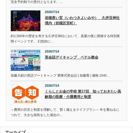
完全予約制での受付となります。…
2026/7/14
岩槻夜い宮（いわつきよいみや） 久伊豆神社
境内（岩槻区宮町）
約1,500年の歴史を有する久伊豆神社において、真夏の夜に開催する特別夜
間イベントです。 幻想的に…
2026/7/14
英会話デイキャンプ ベテル教会
加藤大尉の英語ブートキャンプ 軍隊式英会話 [ 加藤喬 ] 価格:1540…
2026/7/14
くらしとお金の学校 第37回 知っておきたい高
齢期の医療・介護費用と制度
～費用の目安と制度を理解して、賢く備えるライフプラン～ 年を重ねるに
つれて、大きな病気をした場合の…
アーカイブ