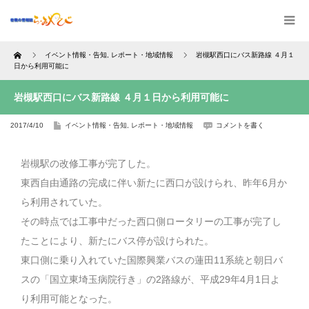
Home
イベント情報・告知
,
レポート・地域情報
岩槻駅西口にバス新路線 ４月１
日から利用可能に
岩槻駅西口にバス新路線 ４月１日から利用可能に
2017/4/10
イベント情報・告知
,
レポート・地域情報
コメントを書く
岩槻駅の改修工事が完了した。
東西自由通路の完成に伴い新たに西口が設けられ、昨年6月か
ら利用されていた。
その時点では工事中だった西口側ロータリーの工事が完了し
たことにより、新たにバス停が設けられた。
東口側に乗り入れていた国際興業バスの蓮田11系統と朝日バ
スの「国立東埼玉病院行き」の2路線が、平成29年4月1日よ
り利用可能となった。