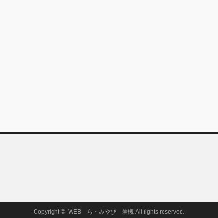
Copyright ©
WEB ら・みやび 岩槻
All rights reserved.