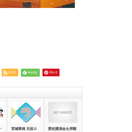
RSS
feedly
Pin it
・
宮城県発 元祖ロ
歴史講演会を拝聴