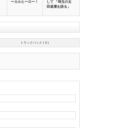
ーカルヒーロー！
して 「埼玉の太
田道灌を語る」
トラックバック ( 0 )