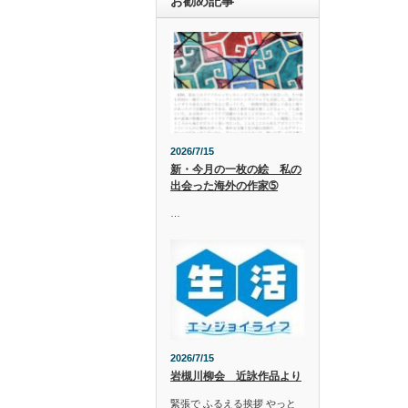
お勧め記事
2026/7/15
新・今月の一枚の絵 私の
出会った海外の作家➄
…
2026/7/15
岩槻川柳会 近詠作品より
緊張で ふるえる挨拶 やっと