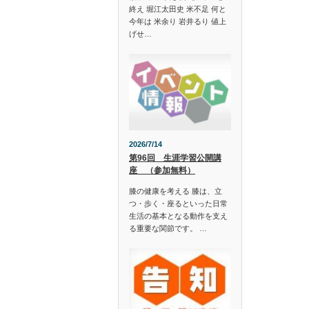
終え 堀江太田史 米不足 何と
今年は 米余り 岩井るり 値上
げせ…
2026/7/14
第96回 生涯学習公開講
座 （参加無料）
膝の健康を考える 膝は、立
つ・歩く・座るといった日常
生活の基本となる動作を支え
る重要な関節です。 …