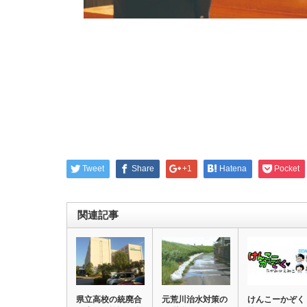
Tweet
Share
+1
Hatena
Pocket
関連記事
県立高校の統廃合
元荒川治水対策の
けんこーかぞく