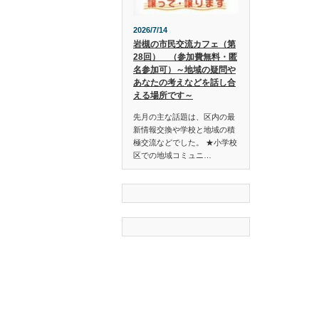
2026/7/14
岩槻の市民交流カフェ（第
28回） （参加費無料・匿
名参加可）～地域の疑問や
あなたの考えなどを話し合
える場所です～
先月の主な話題は、区内の最
新情報交換や学校と地域の積
極交流などでした。 ★小学校
区での地域コミュニ…