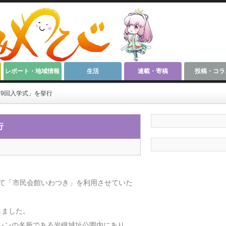
レポート・地域情報
生活
連載・寄稿
投稿・コラ
49回入学式」を挙行
行
して「市民会館いわつき」を利用させていた
しました。
レンの名所である岩槻城址公園内にあり、