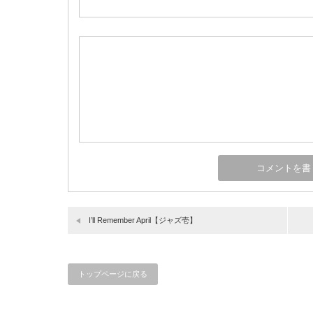
I’ll Remember April【ジャズ壱】
トップページに戻る