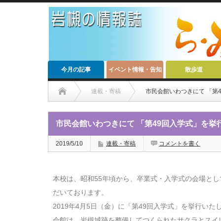
今月の記事
イベント情報・告知
散歩道
連載・寄稿
市民会館いわつきにて 「第
市民会館いわつきにて 「第49回入学式」を挙
2019/5/10
連載・寄稿
コメントを書く
本校は、昭和55年頃から、卒業式・入学式の会場と
だいております。
2019年4月5日（金）に「第49回入学式」を挙行いた
会館は、岩槻城跡を整備してつくられたサクラとスイ