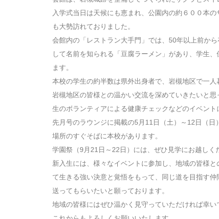
入学式当日は天候にも恵まれ、公園内の約６００本の
も大勢訪れておりました。
会館内の「レストラン大手門」では、50年以上前か
して名前を知られる「豆腐ラーメン」があり、学生、
ます。
本校の学生の約半数は県外出身者で、岩槻地区で一人
岩槻地区の皆様との温かい交流を深めていきたいと思
生のボランティアによる健康チェックなどのイベント
先月号のラウンジに掲載の5月11日（土）～12日（
場所のすぐそばに本校があります。
学園祭（9月21日～22日）には、ぜひ見学にお越しく
新入生には、様々なイベントに参加し、地域の皆様と
て生きる強い決意と覚悟をもって、同じ道を目指す仲
送ってもらいたいと願っております。
地域の皆様にはぜひ温かく見守っていただければ幸い
これからもよろしくお願いいたします。