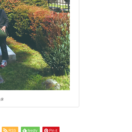
像
RSS
feedly
Pin it