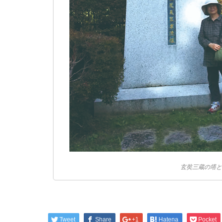
玄奘三蔵の塔と
Tweet
Share
+1
Hatena
Pocket