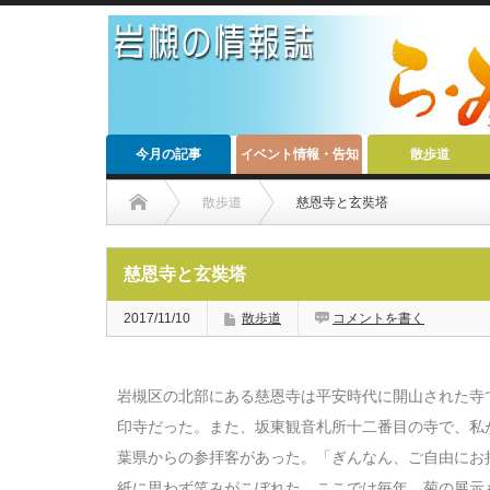
今月の記事
イベント情報・告知
散歩道
散歩道
慈恩寺と玄奘塔
慈恩寺と玄奘塔
2017/11/10
散歩道
コメントを書く
岩槻区の北部にある慈恩寺は平安時代に開山された寺
印寺だった。また、坂東観音札所十二番目の寺で、私
葉県からの参拝客があった。「ぎんなん、ご自由にお
紙に思わず笑みがこぼれた。ここでは毎年、菊の展示