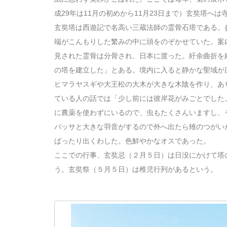
成29年は11月の初めから11月23日まで）玄奘塔へ
玄奘塔は西遊記で名高い三蔵法師の霊骨石塔である。
端がこんもりした繁みの中に頭をのぞかせていた。案
見された霊骨は分骨され、日本に渡った。紆余曲折を
の塔を建立した」とある。境内に入ると静かな聖域が
ヒマラヤスギや大王松の大木が大きな木陰を作り、あ
ている人の話では「少し前には彼岸花がみごとでした
に農薬を使わずにいるので、虫もたくさんいますし、
バッサと大きな羽音がするので外へ出たら雉のつがい
ばったり出くわした。色鮮やかなオスであった。
ここでの行事、玄奘忌（２月５日）は日没にかけて塔の
う。玄奘祭（５月５日）は稚児行列があるという。 