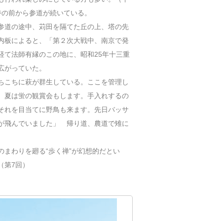
は寺の前から参道が続いている。
参道の途中、苅田を隔てた丘の上、塔の先
内板によると、「第２次大戦中、南京で発
経て法師有縁のこの地に、昭和25年十三重
広がっていた。
ちこちに萩が群生している。ここを管理し
。夏は蛍の観賞会もします。手入れするの
それを目当てに野鳥も来ます。先日バッサ
が飛んでいました」 帰り道、農道で雉に
まわりを廻る“歩く禅”が幻想的だとい
（第7回）