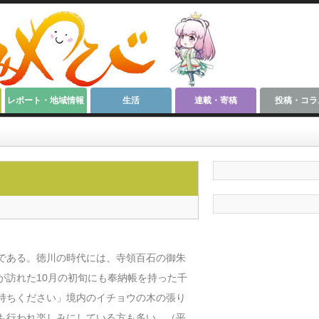
レポート・地域情報
生活
連載・寄稿
投稿・コラ
である。徳川の時代には、寺領百石の御朱
が訪れた10月の初旬にも奉納帳を持った千
持ちください」境内のイチョウの木の張り
も行われ楽しみにしている方も多い。（平