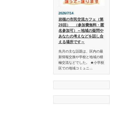
2026/7/14
岩槻の市民交流カフェ（第
28回） （参加費無料・匿
名参加可）～地域の疑問や
あなたの考えなどを話し合
える場所です～
先月の主な話題は、区内の最
新情報交換や学校と地域の積
極交流などでした。 ★小学校
区での地域コミュニ…