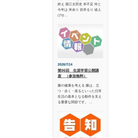
終え 堀江太田史 米不足 何と
今年は 米余り 岩井るり 値上
げせ…
2026/7/14
第96回 生涯学習公開講
座 （参加無料）
膝の健康を考える 膝は、立
つ・歩く・座るといった日常
生活の基本となる動作を支え
る重要な関節です。 …