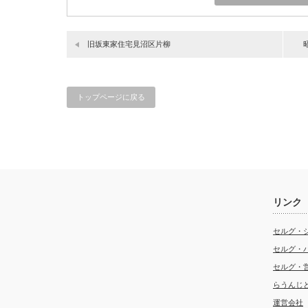
旧坂東家住宅見沼区片柳
トップページに戻る
リンク
セルグ・
セルグ・
セルグ・
らうんじ
運営会社