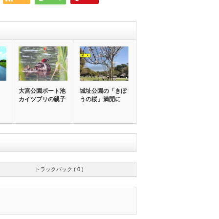
大宮公園ボート池
城址公園の「きぼ
カイツブリの親子
うの桜」満開に
トラックバック ( 0 )