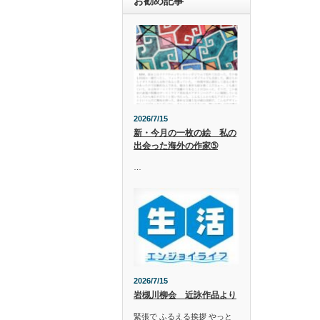
お勧め記事
2026/7/15
新・今月の一枚の絵 私の
出会った海外の作家➄
…
2026/7/15
岩槻川柳会 近詠作品より
緊張で ふるえる挨拶 やっと