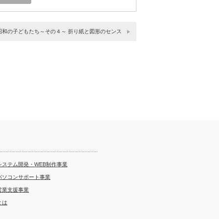
昭和の子どもたち～その４～ 折り紙と図形のセンス
システム開発・WEB制作事業
パソコンサポート事業
営業支援事業
とは