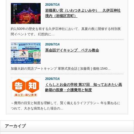
2026/7/14
岩槻夜い宮（いわつきよいみや） 久伊豆神社
境内（岩槻区宮町）
約1,500年の歴史を有する久伊豆神社において、真夏の夜に開催する特別夜
間イベントです。 幻想的に…
2026/7/14
英会話デイキャンプ ベテル教会
加藤大尉の英語ブートキャンプ 軍隊式英会話 [ 加藤喬 ] 価格:1540…
2026/7/14
くらしとお金の学校 第37回 知っておきたい高
齢期の医療・介護費用と制度
～費用の目安と制度を理解して、賢く備えるライフプラン～ 年を重ねるに
つれて、大きな病気をした場合の…
アーカイブ