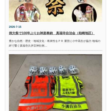
2026-7-15
例大祭で100年ぶりお神楽奉納 真福寺自治会（柏崎地区）
豊かな自然・歴史・地域文化・将来性をＰＲ 運営に小中高生が協力 地域の
絆で繋ぐ真福寺久伊豆神社例…