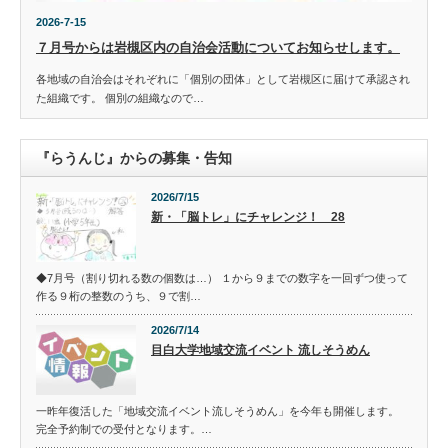
2026-7-15
７月号からは岩槻区内の自治会活動についてお知らせします。
各地域の自治会はそれぞれに「個別の団体」として岩槻区に届けて承認され
た組織です。 個別の組織なので…
『らうんじ』からの募集・告知
2026/7/15
新・「脳トレ」にチャレンジ！ 28
◆7月号（割り切れる数の個数は…） １から９までの数字を一回ずつ使って
作る９桁の整数のうち、９で割…
2026/7/14
目白大学地域交流イベント 流しそうめん
一昨年復活した「地域交流イベント流しそうめん」を今年も開催します。
完全予約制での受付となります。…