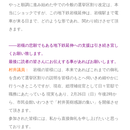
やっと順調に進み始めた中での今般の選挙区割り改定は、本
当にショックですが、この地下鉄岩槻延伸は、岩槻駅まで電
車が来る日まで、どのような形であれ、関わり続けさせて頂
きます。
――岩槻の悲願でもある地下鉄延伸への支援は引き続き宜し
くお願い致します。
最後に読者の皆さんにお伝えする事があればお願いします。
村井議員：
岩槻の皆様には、本来であればこれまでの御礼
を含めて選挙区割りの説明を皆様のもとへ伺いきめ細やかに
行うべきところですが、現在、総理補佐官として日々官邸で
職務にあたっている 現実もあり、2月26日（日）午後2時か
ら、市民会館いわつきで「村井英樹感謝の集い」を開催させ
て頂きます。
参加された皆様には、私から直接御礼を申し上げたいと思っ
ております。