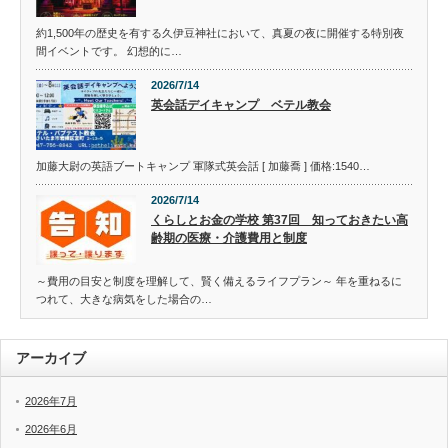
約1,500年の歴史を有する久伊豆神社において、真夏の夜に開催する特別夜
間イベントです。 幻想的に…
2026/7/14
英会話デイキャンプ ベテル教会
加藤大尉の英語ブートキャンプ 軍隊式英会話 [ 加藤喬 ] 価格:1540…
2026/7/14
くらしとお金の学校 第37回 知っておきたい高
齢期の医療・介護費用と制度
～費用の目安と制度を理解して、賢く備えるライフプラン～ 年を重ねるに
つれて、大きな病気をした場合の…
アーカイブ
2026年7月
2026年6月