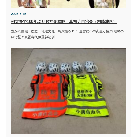
2026-7-15
例大祭で100年ぶりお神楽奉納 真福寺自治会（柏崎地区）
豊かな自然・歴史・地域文化・将来性をＰＲ 運営に小中高生が協力 地域の
絆で繋ぐ真福寺久伊豆神社例…