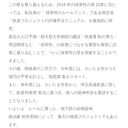
この壁を乗り越えるため、2018 年の採算性の再 試算に当た
っては、私自身が「 採算性のルールブック」である国交省
「鉄道プロジェクトの評価手法マニュアル」を徹底的に研
究。
直近の人口予測・順天堂大学病院の建設・快速運 転の導入・
周辺開発など、「採算性」の改善につながる要因を着実に試
算に盛り込むことで、ついに採算性の壁を突破することがで
きました。
その後、関係者のご尽力で、今年度には、さいたま市が 1.5
億円の予算を計上し、地質調 査をスタート。
また、来年度には、さいたま市長から、埼玉高速鉄道に対し
て、鉄道利便増 進法に基づき、国への延伸申請を要請するこ
ととなりました。
いよいよ「レールに乗った」地下鉄の岩槻延伸。
政治家 村井英樹にとって、最大の地域プロジェクトでもあり
ます。