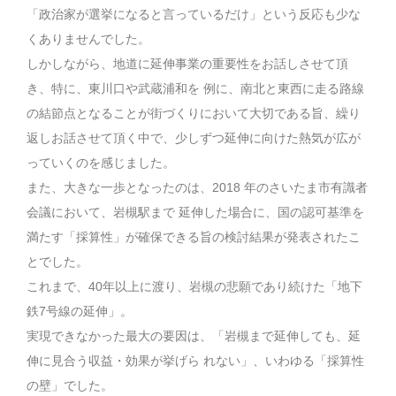
「政治家が選挙になると言っているだけ」という反応も少な
くありませんでした。
しかしながら、地道に延伸事業の重要性をお話しさせて頂
き、特に、東川口や武蔵浦和を 例に、南北と東西に走る路線
の結節点となることが街づくりにおいて大切である旨、繰り
返しお話させて頂く中で、少しずつ延伸に向けた熱気が広が
っていくのを感じました。
また、大きな一歩となったのは、2018 年のさいたま市有識者
会議において、岩槻駅まで 延伸した場合に、国の認可基準を
満たす「採算性」が確保できる旨の検討結果が発表されたこ
とでした。
これまで、40年以上に渡り、岩槻の悲願であり続けた「地下
鉄7号線の延伸」。
実現できなかった最大の要因は、「岩槻まで延伸しても、延
伸に見合う収益・効果が挙げら れない」、いわゆる「採算性
の壁」でした。