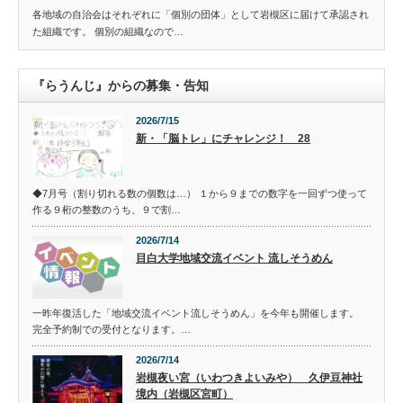
各地域の自治会はそれぞれに「個別の団体」として岩槻区に届けて承認され
た組織です。 個別の組織なので…
『らうんじ』からの募集・告知
2026/7/15
新・「脳トレ」にチャレンジ！ 28
◆7月号（割り切れる数の個数は…） １から９までの数字を一回ずつ使って
作る９桁の整数のうち、９で割…
2026/7/14
目白大学地域交流イベント 流しそうめん
一昨年復活した「地域交流イベント流しそうめん」を今年も開催します。
完全予約制での受付となります。…
2026/7/14
岩槻夜い宮（いわつきよいみや） 久伊豆神社
境内（岩槻区宮町）