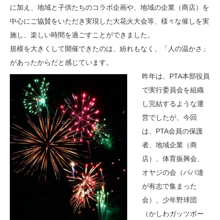
に加え、地域と子供たちのコラボ企画や、地域の企業（商店）を
中心にご協賛をいただき実現した大花火大会等、様々な催しを実
施し、楽しい時間を過ごすことができました。
規模を大きくして開催できたのは、紛れもなく、「人の温かさ」
があったからだと感じています。
昨年は、PTA本部役員
で実行委員会を組織
し完結するような運
営でしたが、今回
は、PTA会員の保護
者、地域企業（商
店）、体育振興会、
オヤジの会（パパ達
が有志で集まった
会）、少年野球団
（かしわガッツボー