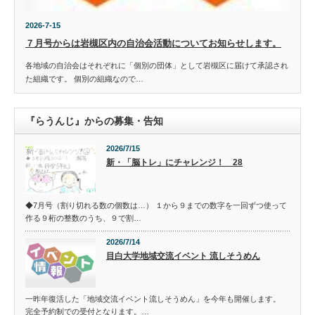
2026-7-15
７月号からは岩槻区内の自治会活動についてお知らせします。
各地域の自治会はそれぞれに「個別の団体」として岩槻区に届けて承認され
た組織です。 個別の組織なので…
『らうんじ』からの募集・告知
2026/7/15
新・「脳トレ」にチャレンジ！ 28
◆7月号（割り切れる数の個数は…） １から９までの数字を一回ずつ使って
作る９桁の整数のうち、９で割…
2026/7/14
目白大学地域交流イベント 流しそうめん
一昨年復活した「地域交流イベント流しそうめん」を今年も開催します。
完全予約制での受付となります。…