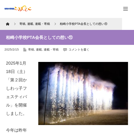
Home
寄稿
,
連載
,
連載・寄稿
柏崎小学校PTA会長としての想い⑪
柏崎小学校PTA会長としての想い⑪
2025/2/15
寄稿
,
連載
,
連載・寄稿
コメントを書く
2025年1月
18日（土）
「第２回か
しわっ子フ
ェスティバ
ル」を開催
しました。
今年は昨年