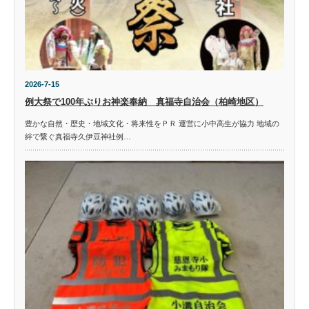
2026-7-15
例大祭で100年ぶりお神楽奉納 真福寺自治会（柏崎地区）
豊かな自然・歴史・地域文化・将来性をＰＲ 運営に小中高生が協力 地域の
絆で繋ぐ真福寺久伊豆神社例…