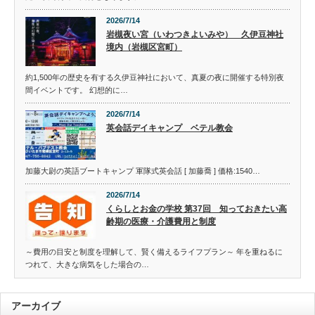
2026/7/14
岩槻夜い宮（いわつきよいみや） 久伊豆神社
境内（岩槻区宮町）
約1,500年の歴史を有する久伊豆神社において、真夏の夜に開催する特別夜
間イベントです。 幻想的に…
2026/7/14
英会話デイキャンプ ベテル教会
加藤大尉の英語ブートキャンプ 軍隊式英会話 [ 加藤喬 ] 価格:1540…
2026/7/14
くらしとお金の学校 第37回 知っておきたい高
齢期の医療・介護費用と制度
～費用の目安と制度を理解して、賢く備えるライフプラン～ 年を重ねるに
つれて、大きな病気をした場合の…
アーカイブ