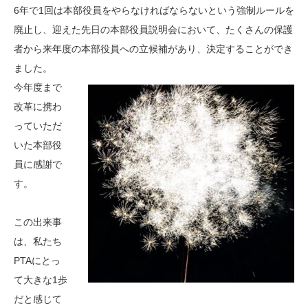
6年で1回は本部役員をやらなければならないという強制ルールを
廃止し、迎えた先日の本部役員説明会において、たくさんの保護
者から来年度の本部役員への立候補があり、決定することができ
ました。
今年度まで
改革に携わ
っていただ
いた本部役
員に感謝で
す。
この出来事
は、私たち
PTAにとっ
て大きな1歩
だと感じて