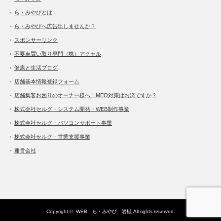
ら・みやびとは
ら・みやびへ広告出しませんか？
スポンサーリンク
不要車買い取り専門（株）アクセル
健康と生活ブログ
店舗基本情報登録フォーム
店舗集客お困りのオーナー様へ！MEO対策はお済ですか？
株式会社セルグ・システム開発・WEB制作事業
株式会社セルグ・パソコンサポート事業
株式会社セルグ・営業支援事業
運営会社
Copyright ©
WEB ら・みやび 岩槻
All rights reserved.