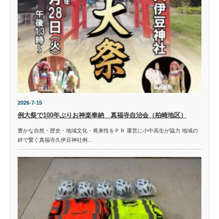
2026-7-15
例大祭で100年ぶりお神楽奉納 真福寺自治会（柏崎地区）
豊かな自然・歴史・地域文化・将来性をＰＲ 運営に小中高生が協力 地域の
絆で繋ぐ真福寺久伊豆神社例…