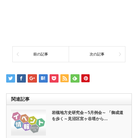
前の記事
次の記事
関連記事
岩槻地方史研究会～5月例会～ 「御成道
を歩く～見沼区宮ヶ谷塔から…