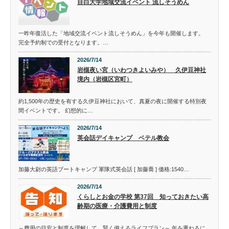
目白大学地域交流イベント 流しそうめん
一昨年復活した「地域交流イベント流しそうめん」を今年も開催します。
完全予約制での受付となります。…
2026/7/14
岩槻夜い宮（いわつきよいみや） 久伊豆神社
境内（岩槻区宮町）
約1,500年の歴史を有する久伊豆神社において、真夏の夜に開催する特別夜
間イベントです。 幻想的に…
2026/7/14
英会話デイキャンプ ベテル教会
加藤大尉の英語ブートキャンプ 軍隊式英会話 [ 加藤喬 ] 価格:1540…
2026/7/14
くらしとお金の学校 第37回 知っておきたい高
齢期の医療・介護費用と制度
～費用の目安と制度を理解して、賢く備えるライフプラン～ 年を重ねるに