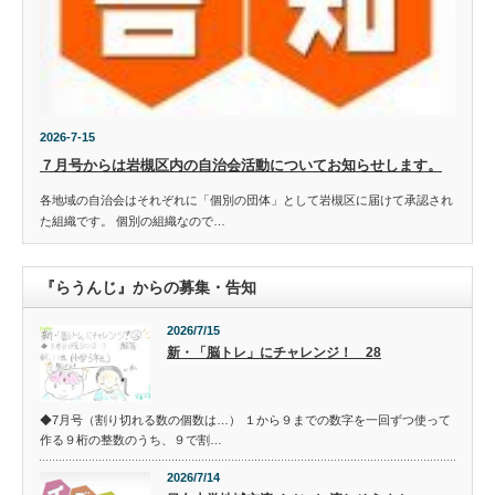
2026-7-15
７月号からは岩槻区内の自治会活動についてお知らせします。
各地域の自治会はそれぞれに「個別の団体」として岩槻区に届けて承認され
た組織です。 個別の組織なので…
『らうんじ』からの募集・告知
2026/7/15
新・「脳トレ」にチャレンジ！ 28
◆7月号（割り切れる数の個数は…） １から９までの数字を一回ずつ使って
作る９桁の整数のうち、９で割…
2026/7/14