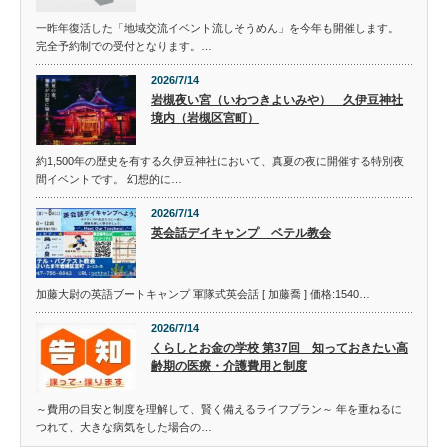
一昨年復活した「地域交流イベント流しそうめん」を今年も開催します。
完全予約制での受付となります。…
2026/7/14
岩槻夜い宮（いわつきよいみや） 久伊豆神社
境内（岩槻区宮町）
約1,500年の歴史を有する久伊豆神社において、真夏の夜に開催する特別夜
間イベントです。 幻想的に…
2026/7/14
英会話デイキャンプ ベテル教会
加藤大尉の英語ブートキャンプ 軍隊式英会話 [ 加藤喬 ] 価格:1540…
2026/7/14
くらしとお金の学校 第37回 知っておきたい高
齢期の医療・介護費用と制度
～費用の目安と制度を理解して、賢く備えるライフプラン～ 年を重ねるに
つれて、大きな病気をした場合の…