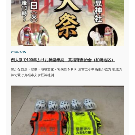
2026-7-15
例大祭で100年ぶりお神楽奉納 真福寺自治会（柏崎地区）
豊かな自然・歴史・地域文化・将来性をＰＲ 運営に小中高生が協力 地域の
絆で繋ぐ真福寺久伊豆神社例…