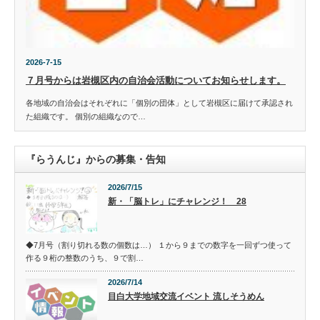
2026-7-15
７月号からは岩槻区内の自治会活動についてお知らせします。
各地域の自治会はそれぞれに「個別の団体」として岩槻区に届けて承認され
た組織です。 個別の組織なので…
『らうんじ』からの募集・告知
2026/7/15
新・「脳トレ」にチャレンジ！ 28
◆7月号（割り切れる数の個数は…） １から９までの数字を一回ずつ使って
作る９桁の整数のうち、９で割…
2026/7/14
目白大学地域交流イベント 流しそうめん