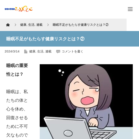
Home
健康
,
生活
,
連載
睡眠不足がもたらす健康リスクとは？②
睡眠不足がもたらす健康リスクとは？②
2024/3/14
健康
,
生活
,
連載
コメントを書く
睡眠の重要
性とは？
睡眠は、私
たちの体と
心を休め、
回復させる
ために不可
欠なもので