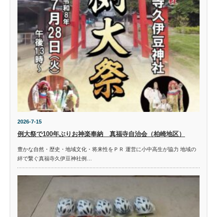
2026-7-15
例大祭で100年ぶりお神楽奉納 真福寺自治会（柏崎地区）
豊かな自然・歴史・地域文化・将来性をＰＲ 運営に小中高生が協力 地域の
絆で繋ぐ真福寺久伊豆神社例…