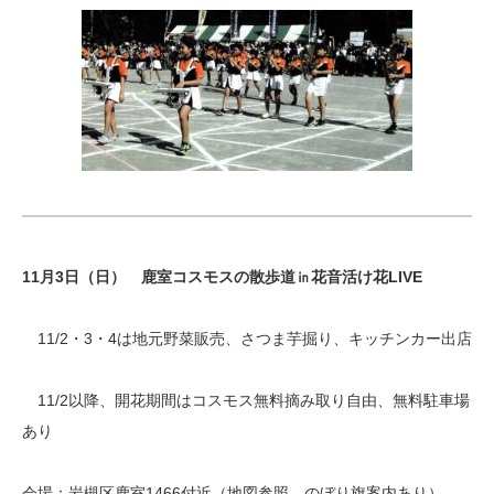
11月3日（日） 鹿室コスモスの散歩道㏌花音活け花LIVE
11/2・3・4は地元野菜販売、さつま芋掘り、キッチンカー出店
11/2以降、開花期間はコスモス無料摘み取り自由、無料駐車場
あり
会場：岩槻区鹿室1466付近（地図参照、のぼり旗案内あり）