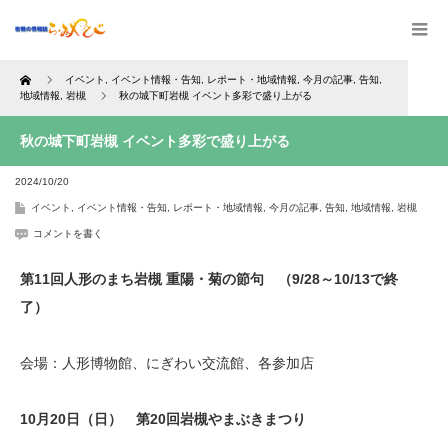
Home
イベント
,
イベント情報・告知
,
レポート・地域情報
,
今月の記事
,
告知
,
地域情報
,
岩槻
秋の城下町岩槻 イベント多彩で盛り上がる
秋の城下町岩槻 イベント多彩で盛り上がる
2024/10/20
イベント
,
イベント情報・告知
,
レポート・地域情報
,
今月の記事
,
告知
,
地域情報
,
岩槻
コメントを書く
第11回人形のまち岩槻 重陽・菊の節句 （9/28～10/13で終
了）
会場：人形博物館、にぎわい交流館、各参加店
10月20日（日） 第20回岩槻やまぶきまつり