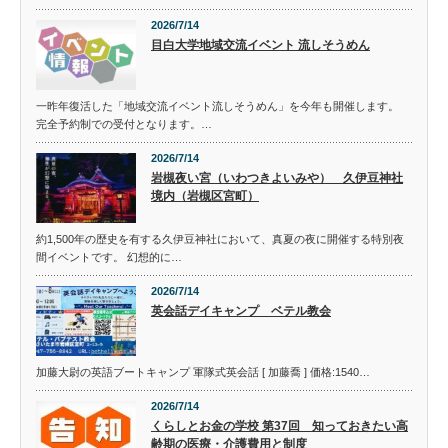
2026/7/14
目白大学地域交流イベント 流しそうめん
一昨年復活した「地域交流イベント流しそうめん」を今年も開催します。
完全予約制での受付となります。…
2026/7/14
岩槻夜い宮（いわつきよいみや） 久伊豆神社
境内（岩槻区宮町）
約1,500年の歴史を有する久伊豆神社において、真夏の夜に開催する特別夜
間イベントです。 幻想的に…
2026/7/14
英会話デイキャンプ ベテル教会
加藤大尉の英語ブートキャンプ 軍隊式英会話 [ 加藤喬 ] 価格:1540…
2026/7/14
くらしとお金の学校 第37回 知っておきたい高
齢期の医療・介護費用と制度