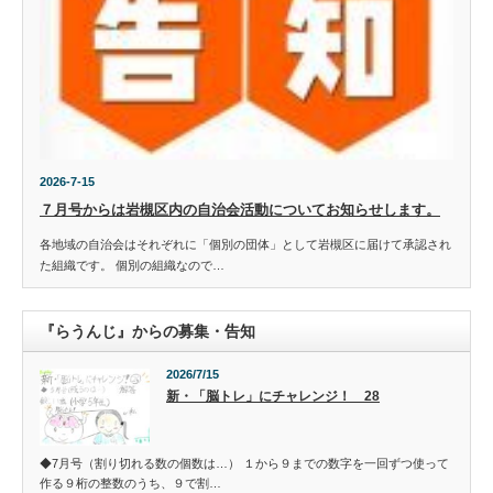
2026-7-15
７月号からは岩槻区内の自治会活動についてお知らせします。
各地域の自治会はそれぞれに「個別の団体」として岩槻区に届けて承認され
た組織です。 個別の組織なので…
『らうんじ』からの募集・告知
2026/7/15
新・「脳トレ」にチャレンジ！ 28
◆7月号（割り切れる数の個数は…） １から９までの数字を一回ずつ使って
作る９桁の整数のうち、９で割…