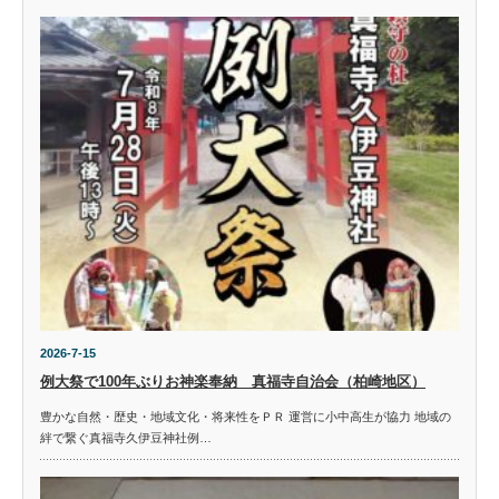
2026-7-15
例大祭で100年ぶりお神楽奉納 真福寺自治会（柏崎地区）
豊かな自然・歴史・地域文化・将来性をＰＲ 運営に小中高生が協力 地域の
絆で繋ぐ真福寺久伊豆神社例…