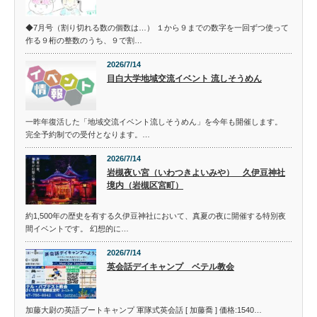
◆7月号（割り切れる数の個数は…） １から９までの数字を一回ずつ使って
作る９桁の整数のうち、９で割…
2026/7/14
目白大学地域交流イベント 流しそうめん
一昨年復活した「地域交流イベント流しそうめん」を今年も開催します。
完全予約制での受付となります。…
2026/7/14
岩槻夜い宮（いわつきよいみや） 久伊豆神社
境内（岩槻区宮町）
約1,500年の歴史を有する久伊豆神社において、真夏の夜に開催する特別夜
間イベントです。 幻想的に…
2026/7/14
英会話デイキャンプ ベテル教会
加藤大尉の英語ブートキャンプ 軍隊式英会話 [ 加藤喬 ] 価格:1540…