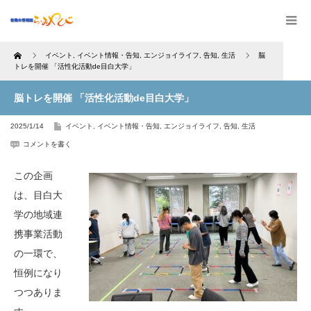
Home
イベント
,
イベント情報・告知
,
エンジョイライフ
,
告知
,
生活
脳
トレを開催 「活性化活動de目白大学」
脳トレを開催 「活性化活動de目白大学」
2025/1/14
イベント
,
イベント情報・告知
,
エンジョイライフ
,
告知
,
生活
コメントを書く
この企画
は、目白大
学の地域連
携事業活動
の一環で、
恒例になり
つつありま