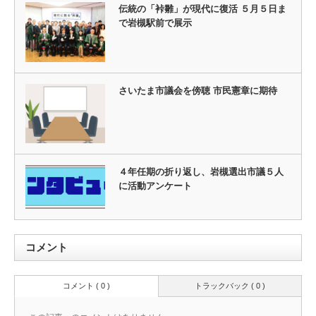
伝統の「裃雛」が現代に復活 ５月５日ま
で岩槻駅前で展示
さいたま市議会を傍聴 市民憲章に期待
４年任期の折り返し、岩槻選出市議５人
に活動アンケート
コメント
コメント ( 0 )
トラックバック ( 0 )