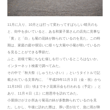
11月に入り、10月とは打って変わってすばらしい晴天のも
と、街中を歩いていると、ある和菓子屋さんの店先に見事な
「黄」と「白」も菊の花鉢が飾られているのを見た。この時
期は、家庭の庭や塀沿いに様々な大菊や小菊が咲いているの
を見ることができる季節だ。
ふと、岩槻で菊にちなむ催しを行っているところはないか。
インターネット検索で調べてみた。
その中で「秋大祭（しゅうたいさい）」というタイトルで記
載されている文章内に、「平成29年11月３日（金・祝）から
11月19日（日）頃までキク花展示会も行われる（予定）」と
あり、11月４日（土）に慈恩寺を訪れてみた。
小屋掛けが２か所あり菊花の鉢が多数飾られているのを見
た。しかし、午後に訪れた際は、厚い雲が出て、急に雨が降