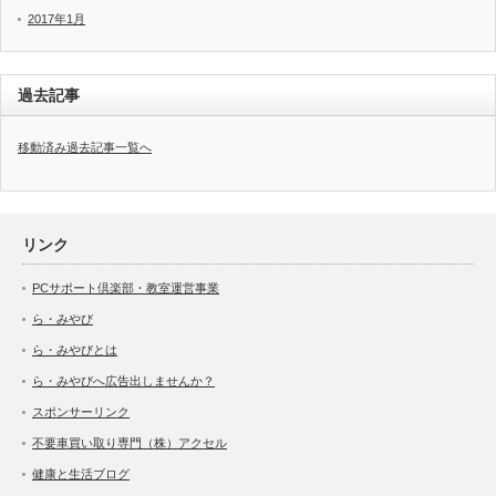
2017年1月
過去記事
移動済み過去記事一覧へ
リンク
PCサポート倶楽部・教室運営事業
ら・みやび
ら・みやびとは
ら・みやびへ広告出しませんか？
スポンサーリンク
不要車買い取り専門（株）アクセル
健康と生活ブログ