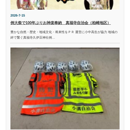
2026-7-15
例大祭で100年ぶりお神楽奉納 真福寺自治会（柏崎地区）
豊かな自然・歴史・地域文化・将来性をＰＲ 運営に小中高生が協力 地域の
絆で繋ぐ真福寺久伊豆神社例…