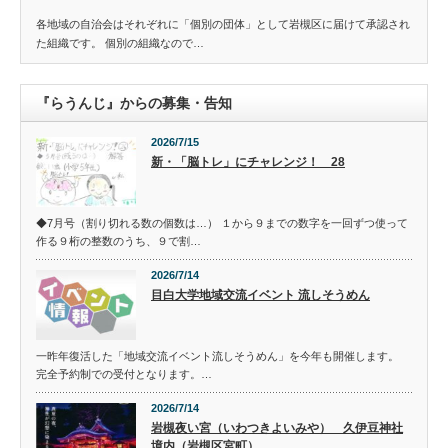
各地域の自治会はそれぞれに「個別の団体」として岩槻区に届けて承認され
た組織です。 個別の組織なので…
『らうんじ』からの募集・告知
2026/7/15
新・「脳トレ」にチャレンジ！ 28
◆7月号（割り切れる数の個数は…） １から９までの数字を一回ずつ使って
作る９桁の整数のうち、９で割…
2026/7/14
目白大学地域交流イベント 流しそうめん
一昨年復活した「地域交流イベント流しそうめん」を今年も開催します。
完全予約制での受付となります。…
2026/7/14
岩槻夜い宮（いわつきよいみや） 久伊豆神社
境内（岩槻区宮町）