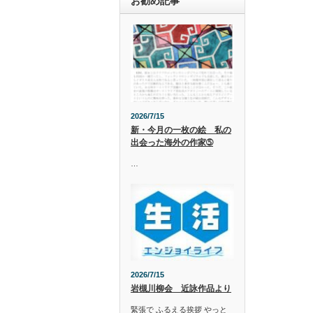
お勧め記事
2026/7/15
新・今月の一枚の絵 私の
出会った海外の作家➄
…
2026/7/15
岩槻川柳会 近詠作品より
緊張で ふるえる挨拶 やっと