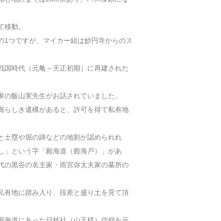
て移動。
の1つですが、マイカー組は妙円寺からのス
戦国時代（元亀～天正初期）に再建された
家の飯山実先生がお話されていました。
堀らしき遺構があると、許可を得て私有地
と土塁や堀の跡などの地割が認められれ
し」という字「殿海道（殿海戸）」があ
代の黒谷の名主家・雨宮弥太夫家の墓所の
私有地に踏み入り、段差と盛り土を見て頂
殿海道にあった日枝社（山王様）信仰を示