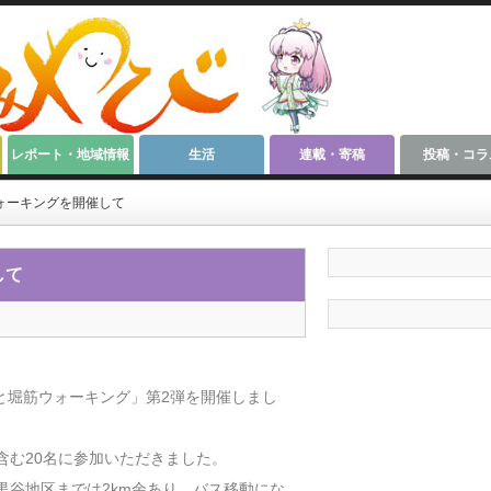
レポート・地域情報
生活
連載・寄稿
投稿・コラ
ォーキングを開催して
して
遺構と堀筋ウォーキング」第2弾を開催しまし
含む20名に参加いただきました。
黒谷地区までは2km余あり、バス移動にな