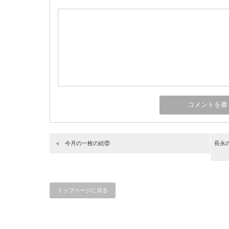
今月の一枚の絵⑫
長永
トップページに戻る