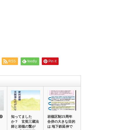
RSS
feedly
Pin it
⑲
知ってました
岩槻区制15周年
か？ 玄奘三蔵法
合併の大きな目的
師と岩槻の繋が
は 地下鉄延伸で