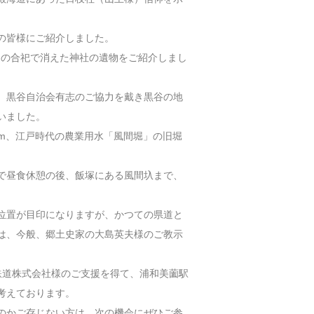
の皆様にご紹介しました。
年）の合祀で消えた神社の遺物をご紹介しまし
、黒谷自治会有志のご協力を戴き黒谷の地
いました。
km、江戸時代の農業用水「風間堀」の旧堀
で昼食休憩の後、飯塚にある風間圦まで、
位置が目印になりますが、かつての県道と
は、今般、郷土史家の大島英夫様のご教示
鉄道株式会社様のご支援を得て、浦和美薗駅
考えております。
のかご存じない方は、次の機会にぜひご参