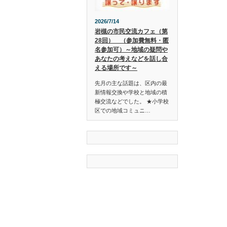
2026/7/14
岩槻の市民交流カフェ（第
28回） （参加費無料・匿
名参加可）～地域の疑問や
あなたの考えなどを話し合
える場所です～
先月の主な話題は、区内の最
新情報交換や学校と地域の積
極交流などでした。 ★小学校
区での地域コミュニ…