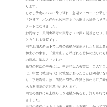
ります。
しかし予定のバスに乗り遅れ、急遽マイカーに分乗し
「浮谷下」バス停から妙円寺までの旧道の風景も見所
タートになりました。
妙円寺は、風間出羽守の実母が（中興）開基となり、
とみられる寺院です。
同寺北側の斜面下では堀の遺構が確認されたと郷土史
和土小の東側、「孟宗山」と呼ばれる竹林の辺りにも
の薮地に踏み入りました。
黒谷の村落の中央には、中井均氏の著書に「この字名
ば、中世（戦国時代）の城館があったことは間違いな
り、字殿海道には、風間出羽守の子孫と伝わる江戸時
ある遍照院の共同墓地があります。
同院の西側にも土塁らしき遺構があると、許可を得て
きました。
黒谷の路傍にある「山王大権現」の石碑は、かつて字