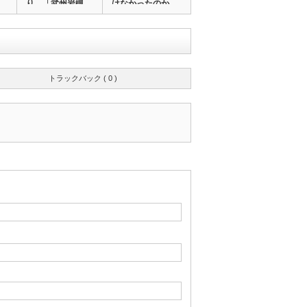
り 「武州岩槻
はなかったのか…
玄奘塔…
トラックバック ( 0 )