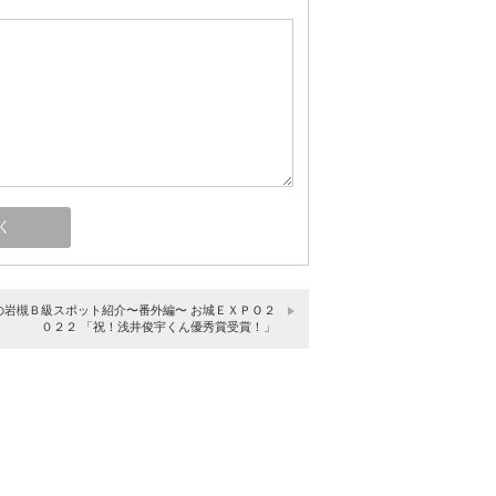
の岩槻Ｂ級スポット紹介〜番外編〜 お城ＥＸＰＯ２
０２２ 「祝！浅井俊宇くん優秀賞受賞！」