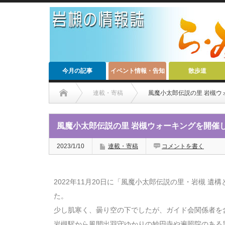
今月の記事
イベント情報・告知
散歩道
連載・寄稿
風魔小太郎伝説の里 岩槻ウ
風魔小太郎伝説の里 岩槻ウォーキングを開催
2023/1/10
連載・寄稿
コメントを書く
2022年11月20日に「風魔小太郎伝説の里・岩槻 
た。
少し肌寒く、曇り空の下でしたが、ガイド会関係者を
岩槻駅から風間出羽守ゆかりの妙円寺や遍照院のある