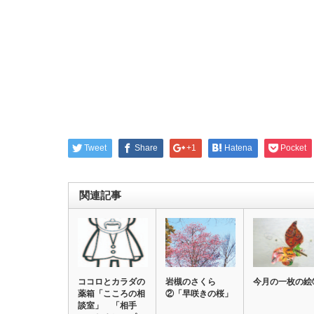
Tweet
Share
+1
Hatena
Pocket
関連記事
ココロとカラダの
岩槻のさくら
今月の一枚の絵
薬箱「こころの相
②「早咲きの桜」
談室」 「相手