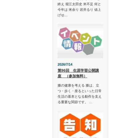
終え 堀江太田史 米不足 何と
今年は 米余り 岩井るり 値上
げせ…
2026/7/14
第96回 生涯学習公開講
座 （参加無料）
膝の健康を考える 膝は、立
つ・歩く・座るといった日常
生活の基本となる動作を支え
る重要な関節です。 …